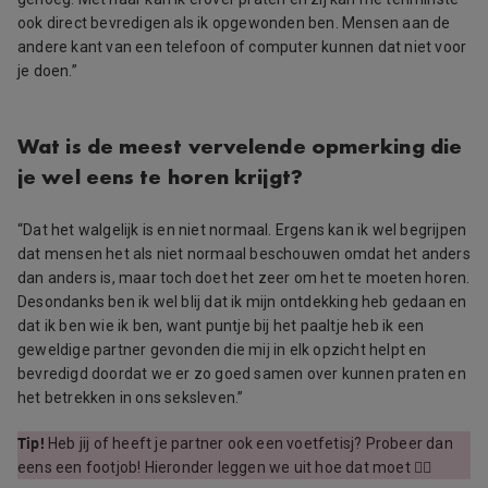
ook direct bevredigen als ik opgewonden ben. Mensen aan de
andere kant van een telefoon of computer kunnen dat niet voor
je doen.”
Wat is de meest vervelende opmerking die
je wel eens te horen krijgt?
“Dat het walgelijk is en niet normaal. Ergens kan ik wel begrijpen
dat mensen het als niet normaal beschouwen omdat het anders
dan anders is, maar toch doet het zeer om het te moeten horen.
Desondanks ben ik wel blij dat ik mijn ontdekking heb gedaan en
dat ik ben wie ik ben, want puntje bij het paaltje heb ik een
geweldige partner gevonden die mij in elk opzicht helpt en
bevredigd doordat we er zo goed samen over kunnen praten en
het betrekken in ons seksleven.”
Tip!
Heb jij of heeft je partner ook een voetfetisj? Probeer dan
eens een footjob! Hieronder leggen we uit hoe dat moet 👇🏽