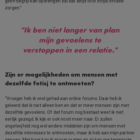
geen begrip kan opbrengen zal dat altijd voor strijd/irritatie
zorgen.”
"Ik ben niet langer van plan
mijn gevoelens te
verstoppen in een relatie."
Zijn er mogelijkheden om mensen met
dezelfde fetisj te ontmoeten?
“Vroeger heb ik veel gehad aan online forums. Daar heb ik
geleerd dat ik niet alleen ben en dat er meer mensen zijn met
dezelfde gevoelens. Of dat forum nog bestaat weet ik niet
eerlijk gezegd. Ik kijk er ook nooit meer naar. Er zullen
ongetwijfeld nog wel andere middelen zijn om mensen met
dezelfde interesses te ontmoeten, maar ik heb aan mijn partner
genoeg. Met haar kan ik erover praten en zij kan me tenminste