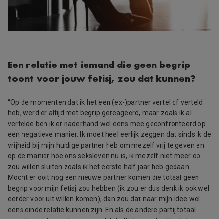
Een relatie met iemand die geen begrip
toont voor jouw fetisj, zou dat kunnen?
“Op de momenten dat ik het een (ex-)partner vertel of verteld
heb, werd er altijd met begrip gereageerd, maar zoals ik al
vertelde ben ik er naderhand wel eens mee geconfronteerd op
een negatieve manier. Ik moet heel eerlijk zeggen dat sinds ik de
vrijheid bij mijn huidige partner heb om mezelf vrij te geven en
op de manier hoe ons seksleven nu is, ik mezelf niet meer op
zou willen sluiten zoals ik het eerste half jaar heb gedaan.
Mocht er ooit nog een nieuwe partner komen die totaal geen
begrip voor mijn fetisj zou hebben (ik zou er dus denk ik ook wel
eerder voor uit willen komen), dan zou dat naar mijn idee wel
eens einde relatie kunnen zijn. En als de andere partij totaal