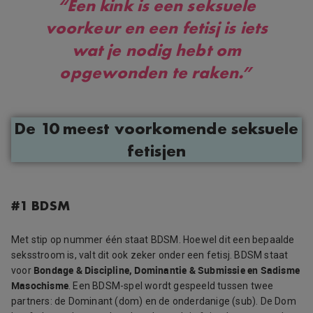
“Een kink is een seksuele
voorkeur en een fetisj is iets
wat je nodig hebt om
opgewonden te raken.”
De 10 meest voorkomende seksuele
fetisjen
#1 BDSM
Met stip op nummer één staat BDSM. Hoewel dit een bepaalde
seksstroom is, valt dit ook zeker onder een fetisj. BDSM staat
Bondage & Discipline, Dominantie & Submissie en Sadisme
voor
Masochisme
. Een BDSM-spel wordt gespeeld tussen twee
partners: de Dominant (dom) en de onderdanige (sub). De Dom