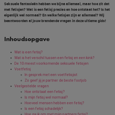
Seksuele fantasieën hebben we bijna allemaal, maar hoe zit dat
met fetisjen? Wat is een fetisj precies en hoe ontstaat het? Is het
eigenlijk wel normaal? En welke fetisjen zijn er allemaal? Wij
beantwoorden al jouw brandende vragen in deze ultieme gids!
Inhoudsopgave
Wat is een fetisj?
Wat is het verschil tussen een fetisj en een kink?
De 10 meest voorkomende seksuele fetisjen
Voetfetisj
In gesprek met een voetfetisjist
Zo geef jij je partner de beste footjob
Veelgestelde vragen
Hoe ontstaat een fetisj?
Is mijn fetisj wel normaal?
Hoeveel mensen hebben een fetisj?
Is een fetisj schadelijk?
Hoe ga ik om met mijn partners fetisj?