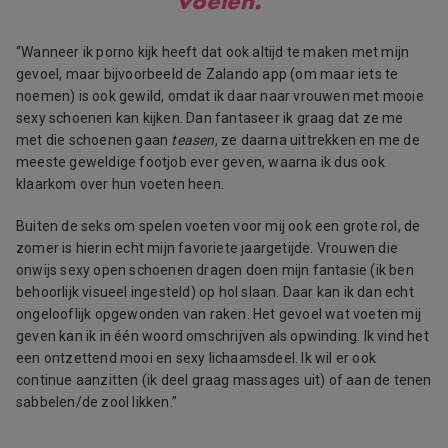
voelen."
“Wanneer ik porno kijk heeft dat ook altijd te maken met mijn
gevoel, maar bijvoorbeeld de Zalando app (om maar iets te
noemen) is ook gewild, omdat ik daar naar vrouwen met mooie
sexy schoenen kan kijken. Dan fantaseer ik graag dat ze me
met die schoenen gaan
teasen
, ze daarna uittrekken en me de
meeste geweldige footjob ever geven, waarna ik dus ook
klaarkom over hun voeten heen.
Buiten de seks om spelen voeten voor mij ook een grote rol, de
zomer is hierin echt mijn favoriete jaargetijde. Vrouwen die
onwijs sexy open schoenen dragen doen mijn fantasie (ik ben
behoorlijk visueel ingesteld) op hol slaan. Daar kan ik dan echt
ongelooflijk opgewonden van raken. Het gevoel wat voeten mij
geven kan ik in één woord omschrijven als opwinding. Ik vind het
een ontzettend mooi en sexy lichaamsdeel. Ik wil er ook
continue aanzitten (ik deel graag massages uit) of aan de tenen
sabbelen/de zool likken.”