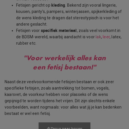
kleding
Fetisjen gericht op
. Bekend zijn vooral lingerie,
kousen, panty’s, pampers, winterjassen, spijkerkleding of
de wens kleding te dragen dat stereotypisch is voor het
andere geslacht.
specifiek materiaal
Fetisjen voor
, zoals veel voorkomt in
de BDSM-wereld, waarbij aandacht is voor
lak
,
leer
, latex,
rubber etc.
"Voor werkelijk alles kan
een fetisj bestaan!"
Naast deze veelvoorkomende fetisjen bestaan er ook zeer
specifieke fetisjen, zoals aantrekking tot bomen, vogels,
kaarsvet, de voorkeur hebben voor plasseks of de wens
gepijnigd te worden tijdens het vrijen. Dit zijn slechts enkele
voorbeelden, want nogmaals: voor alles wat jij je kan bedenken
bestaat er wel een fetisj.
Terug naar boven