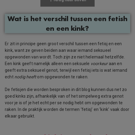
Wat is het verschil tussen een fetish
en een kink?
Er zit in principe geen groot verschil tussen een fetisj en een
kink, want ze geven beiden aan waar iemand seksueel
opgewonden van wordt. Toch zijn ze niet helemaal hetzelfde.
Een kink geeft namelijk alleen een seksuele
voorkeur
aan en
geeft extra seksueel genot, terwijl een fetisj iets is wat iemand
echt
nodig heeft
om opgewonden te raken.
De fetisjen die worden besproken in dit blog kunnen dus net zo
goed kinks zijn, afhankelijk van of het simpelweg extra genot
voor je is of je het echt per se nodig hebt om opgewonden te
raken. In de praktijk worden de termen ‘fetisj’ en ‘kink’ vaak door
elkaar gebruikt.