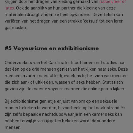
krijgen door het dragen van kleding gemaakt van
rubber, leer of
latex
. Ook de aanblik van hun partner die kleding van deze
materialen draagt vinden ze heel opwindend. Deze fetish kan
variëren van het dragen van een strakke ‘catsuit’ tot een leren
gasmasker.
#5 Voyeurisme en exhibitionisme
Onderzoekers van het Carolina Instituut tonen met studies aan
dat één op de drie mensen geniet van het kijken naar seks. Deze
mensen ervaren meestal lustgevoelens bij het zien van mensen
die zich aan- of uitkleden, wassen of seks hebben. Statistisch
gezien zijn de meeste voyeurs mannen die online porno kijken.
Bij exhibitionisme geniet je er juist van om op een seksuele
manier bekeken te worden, bijvoorbeeld op het naaktstrand. Er
zijn zelfs bepaalde nachtclubs waar je in een kamer seks kan
hebben terwijl je via kijkgaten bekeken wordt door andere
mensen.