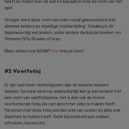
heeft de macht over de sub en bepaalt in feite de vorm van het
spel.
Vroeger werd deze vorm van seks vooral geassocieerd met
donkere kelders en vrijwillige ‘mishandeling’. Gelukkig is dit
tegenwoordig wel anders, onder andere dankzij de boeken- en
filmserie Fifty Shades of Grey.
Meer weten over BDSM?
Hier
lees je meer!
#2 Voetfetisj
Er zijn veel meer voetfetisjisten dan de meeste mensen
denken. Ga maar eens na; waarschijnlijk ken jij wel iemand met
een vorm van voetfetisjisme. Het is dan ook de meest
voorkomende fetisj die niet direct met seks te maken heeft.
Personen met deze fetisj worden wild van voeten en alles wat
daarmee te maken heeft. Denk bijvoorbeeld aan sokken,
schoenen, kousen etc.