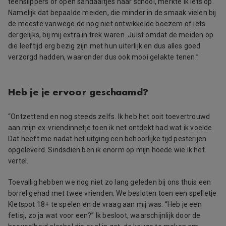
teenslippers of open sandaaltjes naar school, merkte ik iets op.
Namelijk dat bepaalde meiden, die minder in de smaak vielen bij
de meeste vanwege de nog niet ontwikkelde boezem of iets
dergelijks, bij mij extra in trek waren. Juist omdat de meiden op
die leeftijd erg bezig zijn met hun uiterlijk en dus alles goed
verzorgd hadden, waaronder dus ook mooi gelakte tenen.”
Heb je je ervoor geschaamd?
“Ontzettend en nog steeds zelfs. Ik heb het ooit toevertrouwd
aan mijn ex-vriendinnetje toen ik net ontdekt had wat ik voelde.
Dat heeft me nadat het uitging een behoorlijke tijd pesterijen
opgeleverd. Sindsdien ben ik enorm op mijn hoede wie ik het
vertel.
Toevallig hebben we nog niet zo lang geleden bij ons thuis een
borrel gehad met twee vrienden. We besloten toen een spelletje
Kletspot 18+ te spelen en de vraag aan mij was: “Heb je een
fetisj, zo ja wat voor een?” Ik besloot, waarschijnlijk door de