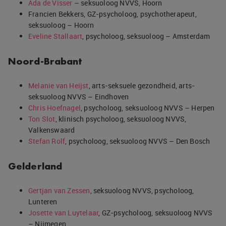
Ada de Visser
– seksuoloog NVVS, Hoorn
Francien Bekkers, GZ-psycholoog, psychotherapeut,
seksuoloog – Hoorn
Eveline Stallaart
, psycholoog, seksuoloog – Amsterdam
Noord-Brabant
Melanie van Heijst
, arts-seksuele gezondheid, arts-
seksuoloog NVVS – Eindhoven
Chris Hoefnagel
, psycholoog, seksuoloog NVVS – Herpen
Ton Slot
, klinisch psycholoog, seksuoloog NVVS,
Valkenswaard
Stefan Rolf
, psycholoog, seksuoloog NVVS – Den Bosch
Gelderland
Gertjan van Zessen
, seksuoloog NVVS, psycholoog,
Lunteren
Josette van Luytelaar
, GZ-psycholoog, seksuoloog NVVS
– Nijmegen