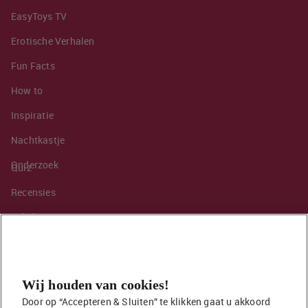
EasyToys TV
Erotische Verhalen
Fun Facts
How to
Inspiratie
Nachtkastje
Onderzoek
Quiz
Recensies
Sekshoroscoop
Standje van de maand
Tips
Wij houden van cookies!
Toy van de maand
Door op “Accepteren & Sluiten” te klikken gaat u akkoord 