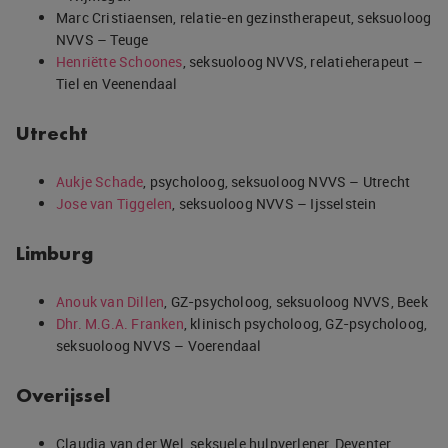
Marc Cristiaensen, relatie-en gezinstherapeut, seksuoloog
NVVS – Teuge
Henriëtte Schoones
, seksuoloog NVVS, relatieherapeut –
Tiel en Veenendaal
Utrecht
Aukje Schade
, psycholoog, seksuoloog NVVS – Utrecht
Jose van Tiggelen
, seksuoloog NVVS – Ijsselstein
Limburg
Anouk van Dillen
, GZ-psycholoog, seksuoloog NVVS, Beek
Dhr. M.G.A. Franken
, klinisch psycholoog, GZ-psycholoog,
seksuoloog NVVS – Voerendaal
Overijssel
Claudia van der Wel, seksuele hulpverlener, Deventer