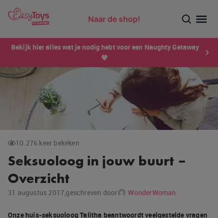
Naar de shop!
Ontdek dé sensatie van 2026 voor mannen: Xtensity!
Bekijk hier alles wat je nodig hebt voor een Naughty Getaway
💙
10.276 keer bekeken
Seksuoloog in jouw buurt –
Overzicht
31 augustus 2017,
geschreven door
WonderWoman
Onze huis-seksuoloog Talitha beantwoordt veelgestelde vragen