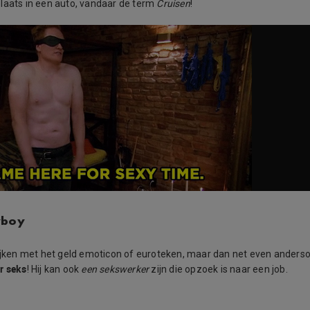
laats in een auto, vandaar de term
Cruisen
!
yboy
lijken met het geld emoticon of euroteken, maar dan net even ander
r seks
! Hij kan ook
een sekswerker
zijn die opzoek is naar een job.