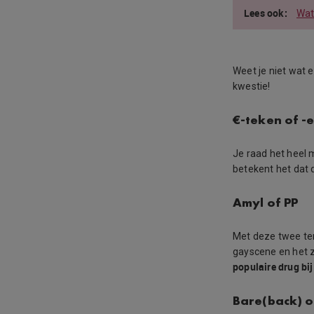
Wat
Weet je niet wat 
kwestie!
€-teken of -
Je raad het heel 
betekent het dat
Amyl of PP
Met deze twee te
gayscene en het 
populaire drug bij
Bare(back) o