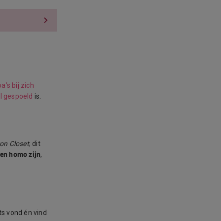
a’s bij zich
l gespoeld
is.
ron Closet
; dit
een homo zijn
,
ets vond én vind