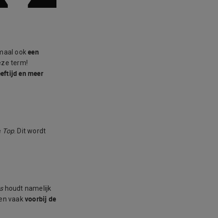
een
nmaal ook
eze term!
eftijd en meer
e
Top
. Dit wordt
s
houdt namelijk
voorbij de
men vaak