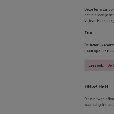
Deze term zal op
dat je alleen je 
blijven
. Het kan zi
Fun
letterlijke vert
De
maar opzoek naar
De 
HH of HnH
Dit zijn twee afk
waarschijnlijkhei