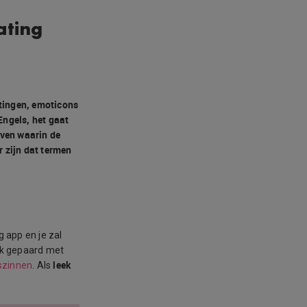
ating
rtingen, emoticons
Engels, het gaat
ven waarin de
r zijn dat termen
g app en je zal
k gepaard met
leek
gszinnen
. Als