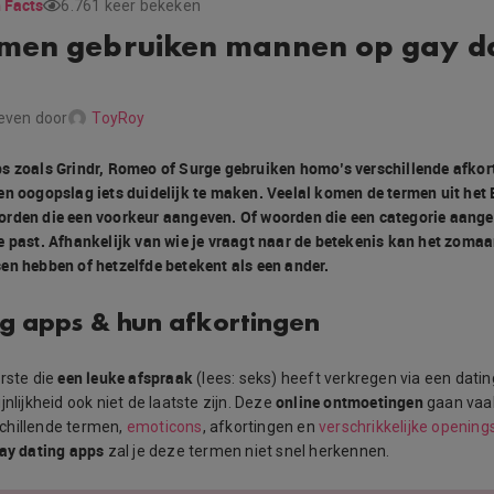
 Facts
6.761 keer bekeken
rmen gebruiken mannen op gay d
even door
ToyRoy
s zoals Grindr, Romeo of Surge gebruiken homo’s verschillende afko
en oogopslag iets duidelijk te maken. Veelal komen de termen uit het 
rden die een voorkeur aangeven. Of woorden die een categorie aange
e past. Afhankelijk van wie je vraagt naar de betekenis kan het zomaa
en hebben of hetzelfde betekent als een ander.
g apps & hun afkortingen
een leuke afspraak
erste die
(lees: seks) heeft verkregen via een datin
online ontmoetingen
jnlijkheid ook niet de laatste zijn. Deze
gaan vaa
chillende termen,
emoticons
, afkortingen en
verschrikkelijke openin
gay dating apps
zal je deze termen niet snel herkennen.