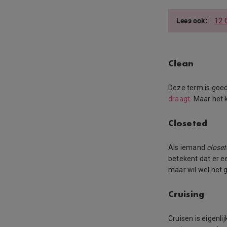
12 
Clean
Deze term is goe
draagt
. Maar het
Closeted
Als iemand
close
betekent dat er e
maar wil wel het 
Cruising
Cruisen is eigenli