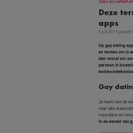
Seks en Liefde
Fun
Deze te
apps
8 juli 2019,
geschr
Op gay dating app
en termen om in e
dan vooral om woo
persoon in kwesti
andere betekeniss
Gay datin
Je bent niet de e
naar alle waarschi
meerdere en vers
in de wereld van 