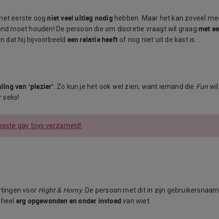
niet veel uitleg nodig
 het eerste oog
hebben. Maar het kan zoveel me
met e
mond moet houden! De persoon die om discretie vraagt wil graag
een relatie heeft
jn dat hij bijvoorbeeld
of nog niet uit de kast is.
aling van ‘plezier’
. Zo kun je het ook wel zien, want iemand die
Fun
wil
 seks!
beste gay toys verzameld!
ortingen voor
Hight & Horny
. De persoon met dit in zijn gebruikersnaam 
erg opgewonden en onder invloed
d heel
van wiet.