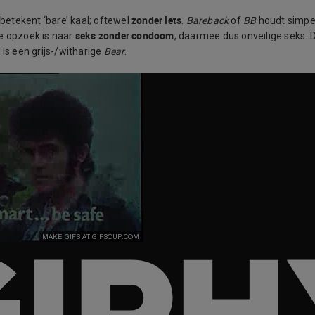
zonder iets
d betekent ‘bare’ kaal; oftewel
.
Bareback
of
BB
houdt simpe
seks zonder condoom
e opzoek is naar
, daarmee dus onveilige seks.
 is een grijs-/witharige
Bear
.