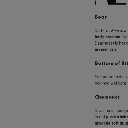
Bear
De term
Bear
is a
harig persoon
. Gr
Daarnaast is het 
ervaren
zijn.
Bottom of Bt
Een persoon die 
ook nog wel eens
Chemseks
Deze term doet je
seks hebt
in dat je
gradatie soft dru