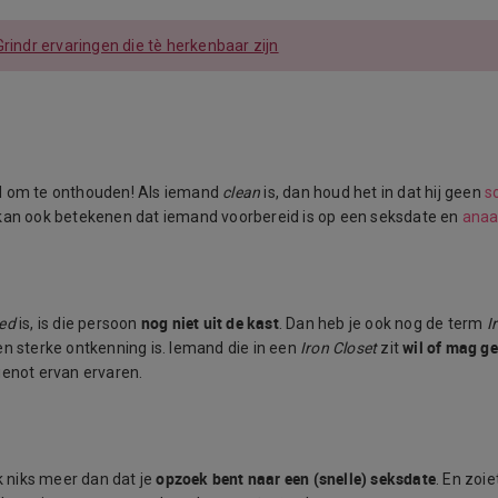
Grindr ervaringen die tè herkenbaar zijn
d om te onthouden! Als iemand
clean
is, dan houd het in dat hij geen
so
 kan ook betekenen dat iemand voorbereid is op een seksdate en
anaa
nog niet uit de kast
ted
is, is die persoon
. Dan heb je ook nog de term
I
wil of mag g
en sterke ontkenning is. Iemand die in een
Iron Closet
zit
genot ervan ervaren.
opzoek bent naar een (snelle) seksdate
jk niks meer dan dat je
. En zoi