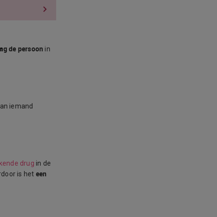
ag de persoon
in
 van iemand
kende drug
in de
een
rdoor is het