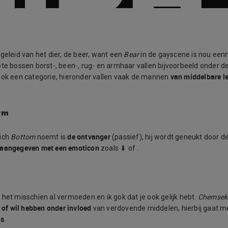
fgeleid van het dier, de beer, want een
Bear
in de gayscene is nou ee
ote bossen borst-, been-, rug- en armhaar vallen bijvoorbeeld onder d
van middelbare le
ook een categorie, hieronder vallen vaak de mannen
tm
de ontvanger
zich
Bottom
noemt is
(passief), hij wordt geneukt door d
aangegeven met een emoticon
zoals ⬇ of .
 het misschien al vermoeden en ik gok dat je ook gelijk hebt.
Chemsek
 of wil hebben onder invloed
van verdovende middelen, hierbij gaat 
gs
.