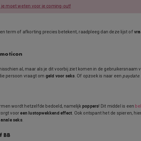
 je moet weten voor je coming-out!
vra
een term of afkorting precies betekent, raadpleeg dan deze lijst of
emoticon
misschien al, maar als je dit voorbij ziet komen in de gebruikersnaam
geld voor seks
 die persoon vraagt om
. Of opzoek is naar een
paydate
.
poppers
rmen wordt hetzelfde bedoeld, namelijk
! Dit middel is een
be
een lustopwekkend effect
zorgt voor
. Ook ontspant het de spieren, hie
 anale seks
.
f BB