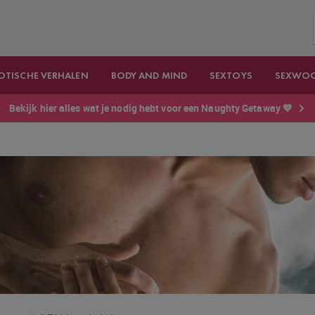
OTISCHE VERHALEN
BODY AND MIND
SEXTOYS
SEXWO
Bekijk hier alles wat je nodig hebt voor een Naughty Getaway 💙