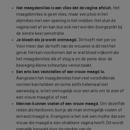
Het maagdenvlies is een vlies dat de vagina afsluit.
Het
maagdenvlies is geen vlies, maar een plooi in het
slijmvlies met een opening in het midden. Het sluit de
vagina niet af en kan dus ook niet worden doorgeprikt bij
de eerste keer penetratie.
Je bloedt als je wordt ontmaagd.
Dit hoeft niet per se.
Voor meer dan de helft van de vrouwen is dit niet het
geval. Het kan voorkomen dat er wat bloed vrijkomt als
het maagdenvlies dik of stug is en de penis door de
beweging kleine scheurtjes veroorzaakt.
Een arts kan vaststellen of een vrouw maagd is.
Aangezien het maagdenvlies heel veel verschillende
vormen kan hebben en soms zelfs helemaal niet
aanwezig is, is het onmogelijk voor een arts om te zien of
een vrouw maagd is of niet.
Mannen kunnen voelen of een vrouw maagd.
Om dezelfde
reden als hierboven, kun je als man onmogelijk voelen of
iemand maagd is. Overigens is het ook een mythe dat een
vrouw die maagd is een strakkere vagina heeft. Dit wordt
namelijk bepaald door de sterkte van de