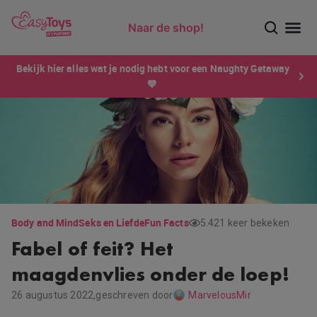
Naar de shop!
Ontdek dé sensatie van 2026 voor mannen: Xtensity!
Bekijk hier alles wat je nodig hebt voor een Naughty Getaway
💙
Body and Mind
Seks en Liefde
Fun Facts
5.421 keer bekeken
Fabel of feit? Het
maagdenvlies onder de loep!
26 augustus 2022,
geschreven door
MarvelousMir