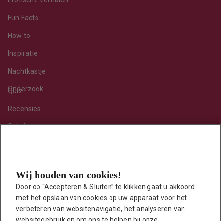
Fun Facts
How to
Inspiratie
Nachtkastje
Onderzoek
Quiz
Recensies
Sekshoroscoop
Standje van de maand
Tips
Wij houden van cookies!
Toy van de maand
Door op “Accepteren & Sluiten” te klikken gaat u akkoord 
Vraag ’t onze seksuoloog
met het opslaan van cookies op uw apparaat voor het 
Interessante links
verbeteren van websitenavigatie, het analyseren van 
Seksuologen in Nederland
websitegebruik en om ons te helpen bij onze 