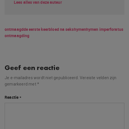
Lees alles van deze auteur
ontmaagd
de eerste keer
bloed na seks
hymen
hymen imperforatus
ontmaagding
Geef een reactie
Je e-mailadres wordt niet gepubliceerd.
Vereiste velden zijn
gemarkeerd met
*
Reactie
*