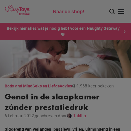
Naar de shop!
Ontdek dé sensatie van 2026 voor mannen: Xtensity!
Bekijk hier alles wat je nodig hebt voor een Naughty Getaway
💙
Body and Mind
Seks en Liefde
Advies
1.968 keer bekeken
Genot in de slaapkamer
zónder prestatiedruk
6 februari 2022,
geschreven door
Talitha
Sidderend van verlangen, passievol vrijen, uitmondend in een