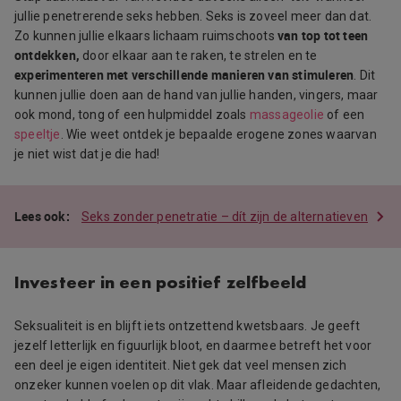
jullie penetrerende seks hebben. Seks is zoveel meer dan dat.
van top tot teen
Zo kunnen jullie elkaars lichaam ruimschoots
ontdekken,
door elkaar aan te raken, te strelen en te
experimenteren met verschillende manieren van stimuleren
. Dit
kunnen jullie doen aan de hand van jullie handen, vingers, maar
ook mond, tong of een hulpmiddel zoals
massageolie
of een
speeltje
. Wie weet ontdek je bepaalde erogene zones waarvan
je niet wist dat je die had!
Seks zonder penetratie – dít zijn de alternatieven
Investeer in een positief zelfbeeld
Seksualiteit is en blijft iets ontzettend kwetsbaars. Je geeft
jezelf letterlijk en figuurlijk bloot, en daarmee betreft het voor
een deel je eigen identiteit. Niet gek dat veel mensen zich
onzeker kunnen voelen op dit vlak. Maar afleidende gedachten,