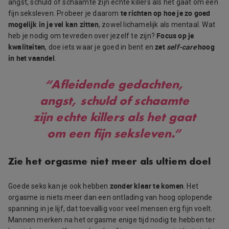
angst, schuld of schaamte zijn echte killers als het gaat om een
te richten op hoe je zo goed
fijn seksleven. Probeer je daarom
mogelijk in je vel kan zitten
, zowel lichamelijk als mentaal. Wat
Focus op je
heb je nodig om tevreden over jezelf te zijn?
kwaliteiten
zet
self-care
hoog
, doe iets waar je goed in bent en
in het vaandel
.
“Afleidende gedachten,
angst, schuld of schaamte
zijn echte killers als het gaat
om een fijn seksleven.”
Zie het orgasme niet meer als ultiem doel
zonder klaar te komen
Goede seks kan je ook hebben
. Het
orgasme is niets meer dan een ontlading van hoog oplopende
spanning in je lijf, dat toevallig voor veel mensen erg fijn voelt.
Mannen merken na het orgasme enige tijd nodig te hebben ter