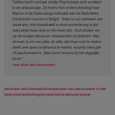
Talitha heeft na haar studie Psychologie zich verdiept
in de seksuologie. Ze heeft met onderscheiding haar
Master in de Seksuologie behaald aan de Katholieke
Universiteit Leuven in België.
“Seks is voor iedereen een
uniek iets. Het ideaalbeeld in deze samenleving is dat
seks altijd maar leuk en fijn moet zijn. Toch stuiten we
op de nodige taboes en onbesproken problemen. Mijn
streven is om van seks, en alles dat daar mee te maken
heeft, een open onderwerp te maken, waarbij niets gek
of beschamend is. Seks hoort immers bij het dagelijks
leven.”
Lees alles van deze auteur
seks
beter seksleven
seksleven
genieten van seks
onzeker in bed
bedprestaties
faalangst
prestatiedruk
seksueel plezier