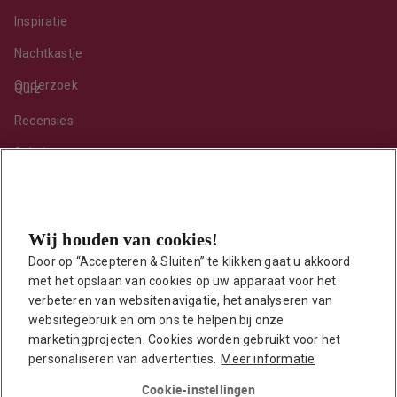
Inspiratie
Nachtkastje
Onderzoek
Quiz
Recensies
Sekshoroscoop
Standje van de maand
Tips
Wij houden van cookies!
Toy van de maand
Door op “Accepteren & Sluiten” te klikken gaat u akkoord 
Vraag ’t onze seksuoloog
met het opslaan van cookies op uw apparaat voor het 
Interessante links
verbeteren van websitenavigatie, het analyseren van 
Seksuologen in Nederland
websitegebruik en om ons te helpen bij onze 
marketingprojecten. Cookies worden gebruikt voor het 
Erotisch verhaal insturen
personaliseren van advertenties.
Meer informatie
Onze auteurs
Cookie-instellingen