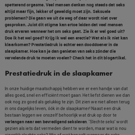
spetterend orgasme. Veel mensen denken nog steeds dat seks
altijd maar fijn, lekker of geweldig moet zijn. Seksuele
problemen? Die gaan we uit de weg of daar wordt niet over
gesproken. Juist dit stigma kan ertoe leiden dat veel mensen
druk ervaren wanneer het om seks gaat. Zie ik er wel goed uit?
Doe ik het wel goed? Krijg ik wel een erectie? Wat als ik niet kan
klaarkomen? Prestatiedruk is echter een dooddoener in de
slaapkamer. Hoe kan je dan genieten van seks zónder die
vervelende druk te moeten voelen? Check het in dit blogartikel.
Prestatiedruk in de slaapkamer
In onze huidige maatschappij hebben we er een handje van dat
alles goed, snel en efficiënt moet gaan. Het liefst dienen we dan
ook nog zo goed als gelukkig te zijn. Dit zien we niet alleen terug
in ons dagelijks leven, óók in de slaapkamer! Naast een druk
bestaan leggen we onszelf behoorlijk wat druk op door te
verlangen naar een bevredigend seksleven
. ‘Slechte seks’ wordt
gezien als iets dat vermeden dient te worden, maar wat is nou
eigenlijk slechte seks? Wie of wat bepaalt wanneer de seks