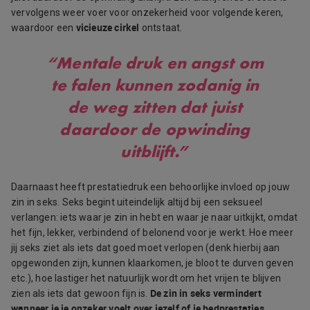
vervolgens weer voer voor onzekerheid voor volgende keren,
vicieuze cirkel
waardoor een
ontstaat.
“Mentale druk en angst om
te falen kunnen zodanig in
de weg zitten dat juist
daardoor de opwinding
uitblijft.”
Daarnaast heeft prestatiedruk een behoorlijke invloed op jouw
zin in seks. Seks begint uiteindelijk altijd bij een seksueel
verlangen: iets waar je zin in hebt en waar je naar uitkijkt, omdat
het fijn, lekker, verbindend of belonend voor je werkt. Hoe meer
jij seks ziet als iets dat goed moet verlopen (denk hierbij aan
opgewonden zijn, kunnen klaarkomen, je bloot te durven geven
etc.), hoe lastiger het natuurlijk wordt om het vrijen te blijven
De zin in seks vermindert
zien als iets dat gewoon fijn is.
wanneer je je onzeker voelt over jezelf of je bedprestaties
.