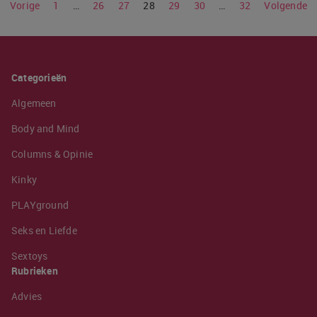
Vorige
1
…
26
27
28
29
30
…
32
Volgende
Categorieën
Algemeen
Body and Mind
Columns & Opinie
Kinky
PLAYground
Seks en Liefde
Sextoys
Rubrieken
Advies