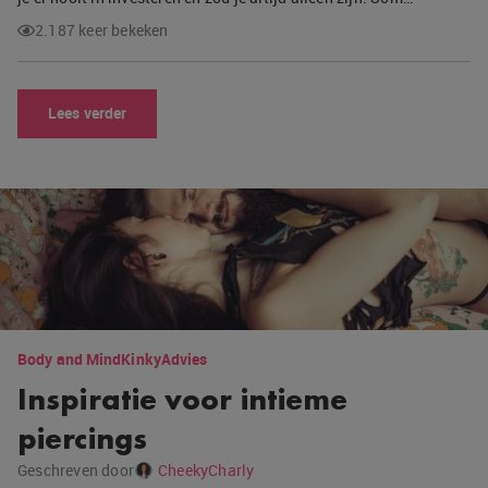
2.187 keer bekeken
Lees verder
Body and Mind
Kinky
Advies
Inspiratie voor intieme
piercings
Geschreven door
CheekyCharly