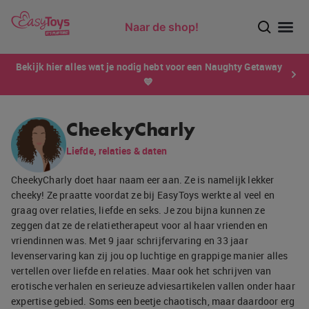
Naar de shop!
Ontdek dé sensatie van 2026 voor mannen: Xtensity!
Bekijk hier alles wat je nodig hebt voor een Naughty Getaway
💙
CheekyCharly
Liefde, relaties & daten
CheekyCharly doet haar naam eer aan. Ze is namelijk lekker
cheeky! Ze praatte voordat ze bij EasyToys werkte al veel en
graag over relaties, liefde en seks. Je zou bijna kunnen ze
zeggen dat ze de relatietherapeut voor al haar vrienden en
vriendinnen was. Met 9 jaar schrijfervaring en 33 jaar
levenservaring kan zij jou op luchtige en grappige manier alles
vertellen over liefde en relaties. Maar ook het schrijven van
erotische verhalen en serieuze adviesartikelen vallen onder haar
expertise gebied. Soms een beetje chaotisch, maar daardoor erg