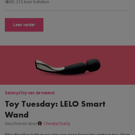
80.215 keer bekeken
Lees verder
Sextoys
Toy van de maand
Toy Tuesday: LELO Smart
Wand
Geschreven door
CheekyCharly
Elke dinsdag lichten wij één van onze favoriete sextoys toe. Deze