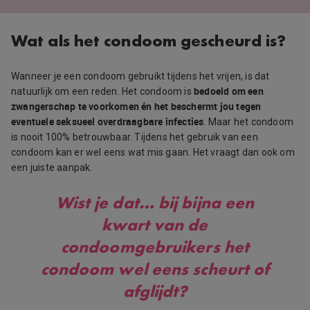
Wat als het condoom gescheurd is?
Wanneer je een condoom gebruikt tijdens het vrijen, is dat
bedoeld om een
natuurlijk om een reden. Het condoom is
zwangerschap te voorkomen én het beschermt jou tegen
eventuele seksueel overdraagbare infecties
. Maar het condoom
is nooit 100% betrouwbaar. Tijdens het gebruik van een
condoom kan er wel eens wat mis gaan. Het vraagt dan ook om
een juiste aanpak.
Wist je dat…
bij bijna een
kwart van de
condoomgebruikers het
condoom wel eens scheurt of
afglijdt?