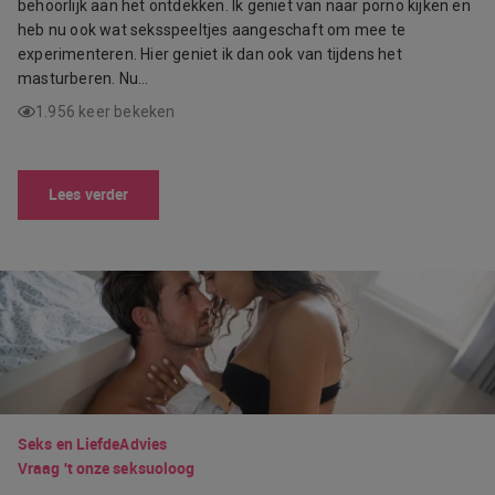
behoorlijk aan het ontdekken. Ik geniet van naar porno kijken en
heb nu ook wat seksspeeltjes aangeschaft om mee te
experimenteren. Hier geniet ik dan ook van tijdens het
masturberen. Nu…
1.956 keer bekeken
Lees verder
Seks en Liefde
Advies
Vraag 't onze seksuoloog