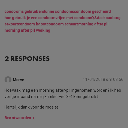
condooms gebruiken
dunne condooms
condoom gescheurd
hoe gebruik je een condoom
vrijen met condoom
Q&A
seksuoloog
sexpert
condoom kapot
condoom scheurt
morning after pil
morning after pil werking
2 RESPONSES
Merve
11/04/2018 om 08:56
Hoevaak mag een morning after-pil ingenomen worden? Ik heb
vorige maand namelijk zeker wel 3-4 keer gebruikt.
Hartelijk dank voor de moeite.
Beantwoorden