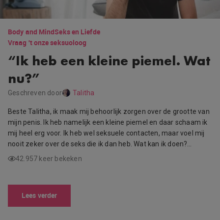
Body and Mind
Seks en Liefde
Vraag 't onze seksuoloog
“Ik heb een kleine piemel. Wat
nu?”
Geschreven door
Talitha
Beste Talitha, ik maak mij behoorlijk zorgen over de grootte van
mijn penis. Ik heb namelijk een kleine piemel en daar schaam ik
mij heel erg voor. Ik heb wel seksuele contacten, maar voel mij
nooit zeker over de seks die ik dan heb. Wat kan ik doen?…
42.957 keer bekeken
Lees verder