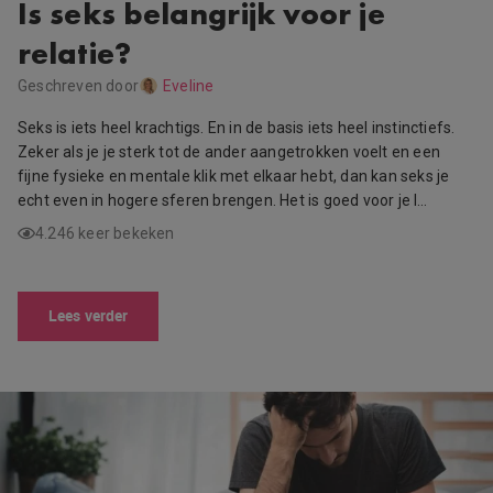
Is seks belangrijk voor je
relatie?
Geschreven door
Eveline
Seks is iets heel krachtigs. En in de basis iets heel instinctiefs.
Zeker als je je sterk tot de ander aangetrokken voelt en een
fijne fysieke en mentale klik met elkaar hebt, dan kan seks je
echt even in hogere sferen brengen. Het is goed voor je l…
4.246 keer bekeken
Lees verder