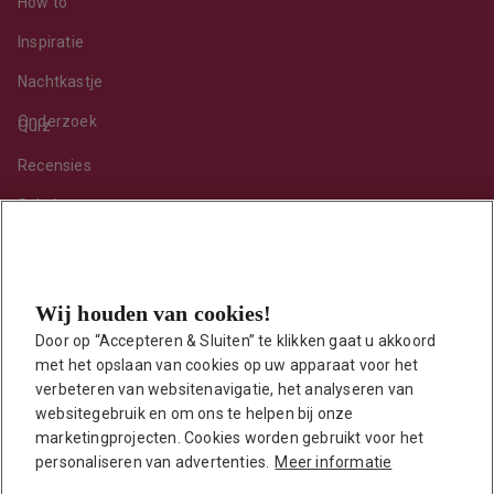
How to
Inspiratie
Nachtkastje
Onderzoek
Quiz
Recensies
Sekshoroscoop
Standje van de maand
Tips
Wij houden van cookies!
Toy van de maand
Door op “Accepteren & Sluiten” te klikken gaat u akkoord 
Vraag ’t onze seksuoloog
met het opslaan van cookies op uw apparaat voor het 
Interessante links
verbeteren van websitenavigatie, het analyseren van 
Seksuologen in Nederland
websitegebruik en om ons te helpen bij onze 
marketingprojecten. Cookies worden gebruikt voor het 
Erotisch verhaal insturen
personaliseren van advertenties.
Meer informatie
Onze auteurs