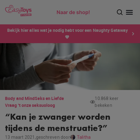
Naar de shop!
Ontdek dé sensatie van 2026 voor mannen: Xtensity!
Bekijk hier alles wat je nodig hebt voor een Naughty Getaway
💙
Body and Mind
Seks en Liefde
10.868 keer
Vraag 't onze seksuoloog
bekeken
“Kan je zwanger worden
tijdens de menstruatie?”
13 maart 2021,
geschreven door
Talitha