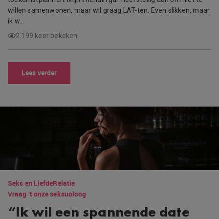
willen samenwonen, maar wil graag LAT-ten. Even slikken, maar
ik w…
2.199 keer bekeken
Lees verder
Seks en Liefde
Relatie
Vraag 't onze seksuoloog
“Ik wil een spannende date