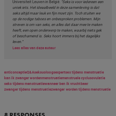
Universiteit Leuven in België.
“Seks is voor iedereen een
uniek iets. Het ideaalbeeld in deze samenleving is dat
seks altijd maar leuk en fijn moet zijn. Toch stuiten we
op de nodige taboes en onbesproken problemen. Mijn
streven is om van seks, en alles dat daar mee te maken
heeft, een open onderwerp te maken, waarbij niets gek
of beschamend is. Seks hoort immers bij het dagelijks
leven.”
Lees alles van deze auteur
anticonceptie
Q&A
seksuoloog
sexpert
sex tijdens menstruatie
kan ik zwanger worden
menstruatie
menstruele cyclus
ovulatie
seks tijdens menstruatie
wanneer ben ik vruchtbaar
zwanger tijdens menstruatie
zwanger worden tijdens menstruatie
8 RESPONSES