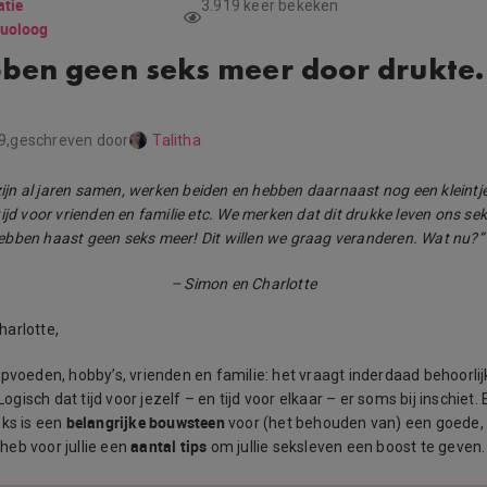
atie
3.919 keer bekeken
suoloog
ben geen seks meer door drukte
9,
geschreven door
Talitha
 zijn al jaren samen, werken beiden en hebben daarnaast nog een kleintje
ijd voor vrienden en familie etc. We merken dat dit drukke leven ons sek
bben haast geen seks meer! Dit willen we graag veranderen. Wat nu?”
– Simon en Charlotte
arlotte,
opvoeden, hobby’s, vrienden en familie: het vraagt inderdaad behoorlij
 Logisch dat tijd voor jezelf – en tijd voor elkaar – er soms bij inschiet.
belangrijke bouwsteen
eks is een
voor (het behouden van) een goede,
aantal tips
k heb voor jullie een
om jullie seksleven een boost te geven.