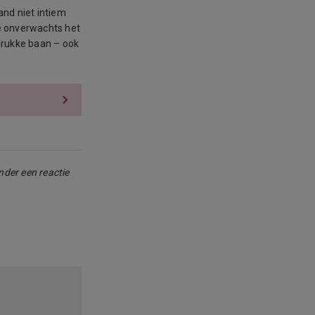
and niet intiem
ie onverwachts het
 drukke baan – ook
onder een reactie