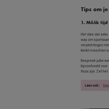
Tips om j
1. Máák tijd
Het idee dat seks 
was om spontaan v
verplichtingen mind
klinkt misschien 
Bespreek jullie w
bijvoorbeeld voor
thuis zijn. Zet he
Gep