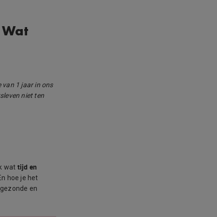
. Wat
 van 1 jaar in ons
sleven niet ten
tijd en
k wat
 En hoe je het
 gezonde en