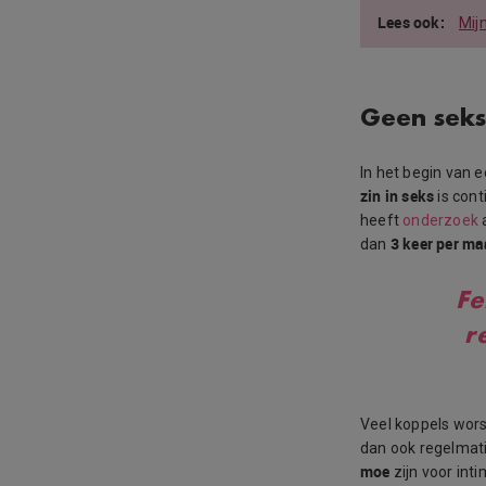
Mij
Geen seks
In het begin van e
zin in seks
is cont
heeft
onderzoek
a
3 keer per m
dan
Fe
r
Veel koppels wor
dan ook regelmat
moe
zijn voor intim