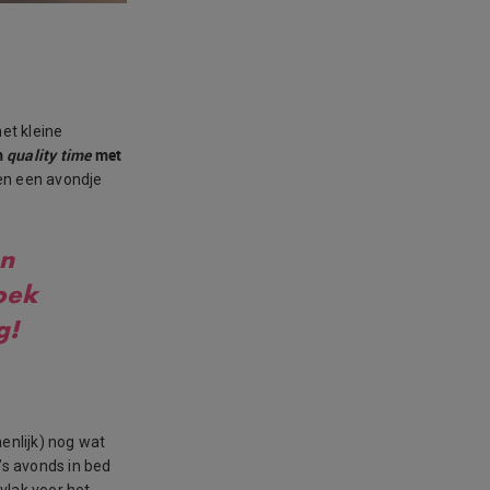
met kleine
m
quality time
met
en een avondje
en
oek
g!
enlijk) nog wat
 ’s avonds in bed