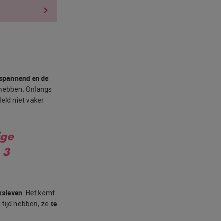
 spannend en de
 hebben. Onlangs
eld niet vaker
ige
 3
ksleven
. Het komt
te
 tijd hebben, ze