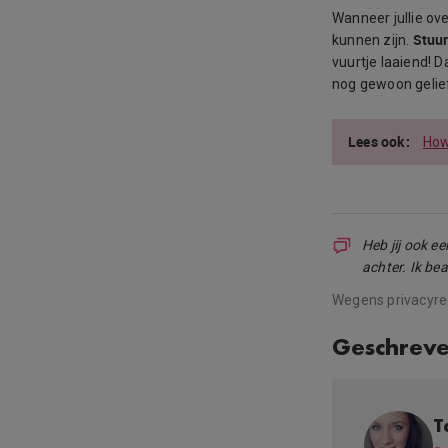
Wanneer jullie ove
Stuur
kunnen zijn.
vuurtje laaiend! D
nog gewoon gelief
How
Heb jij ook e
achter. Ik b
Wegens privacyred
Geschrev
T