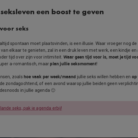
e seksleven een boost te geven
 voor seks
altijd spontaan moet plaatsvinden, is een illusie. Waar vroeger nog de
an elkaar te genieten, zal in een druk leven met werk, een kindje en
Waar geen tijd voor is, moet je tijd v
er tijd over zijn voor intimiteit.
plan jullie seksmoment
super a-romantisch, maar
!
hoe vaak per week/maand
op
ensen, zoals
jullie seks willen hebben en
 de zondagochtend, of een avond waarop jullie beiden geen verplicht
t desnoods in jullie agenda 🙂
lande seks, pak je agenda erbij!