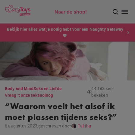
Naar de shop!
Ontdek dé sensatie van 2026 voor mannen: Xtensity!
Bekijk hier alles wat je nodig hebt voor een Naughty Getaway
💙
Body and Mind
Seks en Liefde
44.183 keer
Vraag 't onze seksuoloog
bekeken
“Waarom voelt het alsof ik
moet plassen tijdens seks?”
6 augustus 2023,
geschreven door
Talitha