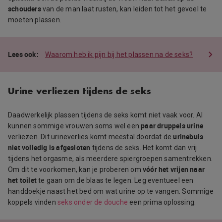
schouders
van de man laat rusten, kan leiden tot het gevoel te
moeten plassen.
Waarom heb ik pijn bij het plassen na de seks?
Urine verliezen tijdens de seks
Daadwerkelijk plassen tijdens de seks komt niet vaak voor. Al
paar druppels urine
kunnen sommige vrouwen soms wel een
urinebuis
verliezen. Dit urineverlies komt meestal doordat de
niet volledig is afgesloten
tijdens de seks. Het komt dan vrij
tijdens het orgasme, als meerdere spiergroepen samentrekken.
vóór het vrijen naar
Om dit te voorkomen, kan je proberen om
het toilet
te gaan om de blaas te legen. Leg eventueel een
handdoekje naast het bed om wat urine op te vangen. Sommige
koppels vinden
seks onder de douche
een prima oplossing.