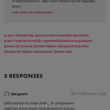
of beschamend is. Seks hoort immers bij het dagelijks
leven.”
Lees alles van deze auteur
g-spot stimulatie
g-spot
squirten
vrouwelijke ejaculatie
g spot locatie
vrouwelijk orgasme
Q&A
seksuoloog
sexpert
gevoel dat je moet plassen tijdens seks
plasdrang seks
plasgevoel tijdens seks
plassen tijdens seks
5 RESPONSES
Margareth
09/11/2018 om 12:28
hallo wat kan ik eraan doen _ te ontspannen
vaak hou ik me tegen verkrampen en zeg au