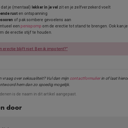
lekker in je vel
 dat je (mentaal)
zit en je zelfverzekerd voelt
oende rust
en ontspanning
essoren
of pak sombere gevoelens aan
entueel een
penispomp
om de erectie tot stand te brengen. Ook kan j
m de erectie stijf te houden.
n erectie blijft niet. Ben ik impotent?”
en vraag over seksualiteit? Vul dan mijn
contactformulier
in of laat hier
eantwoord hem dan zo spoedig mogelijk.
enen is de naam in dit artikel aangepast.
en door