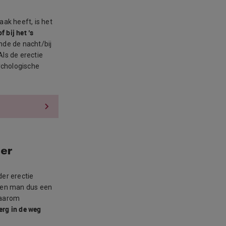
aak heeft, is het
 bij het ’s
ende de nacht/bij
Als de erectie
sychologische
ner
der erectie
 een man dus een
daarom
erg in de weg