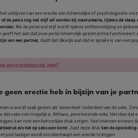
et uitblijven van een erectie een lichamelijke of psychologische oorz
 of de penis nog wel stijf wil worden bij masturbatie, tijdens de slaap of
 worden
. Als de penis wel stijf wordt tijdens zelfbevrediging en gedur
 geeft het aan dat jouw penis lichamelijk gezien prima functioneert. 
zijn van een partner
, duidt dat dikwijls aan dat er sprake is van een p
heb een erectiestoornis. Help!”
geen erectie heb in bijzijn van je part
 man is wordt vaak gezien als ‘essentieel’ onderdeel van de seks. Zon
 dat seks niet mogelijk is. Althans, penetrerende seks. Het idee dat
 krijgen, kan voor een behoorlijke druk zorgen. Veel mannen ervaren 
ratiedruk als het op seks aan komt
kan de opwinding 
. Juist deze druk
et juist lastiger wordt om überhaupt een erectie te krijgen.