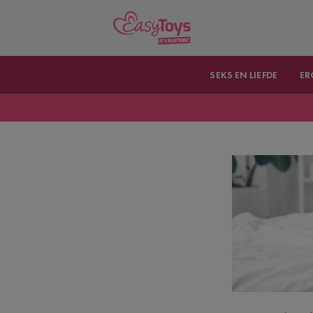
SEKS EN LIEFDE
ER