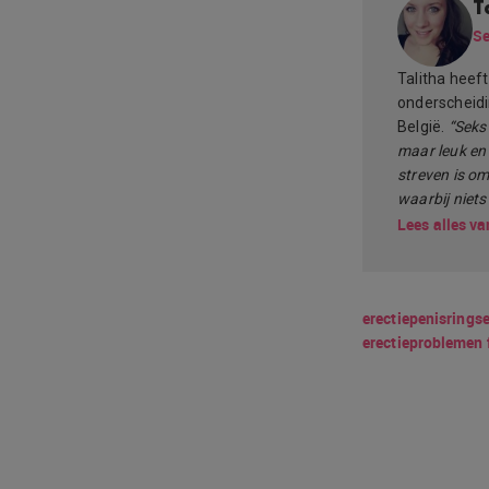
T
S
Talitha heeft
onderscheidi
België.
“Seks 
maar leuk en
streven is o
waarbij niets
Lees alles va
erectie
penisring
s
erectieproblemen 