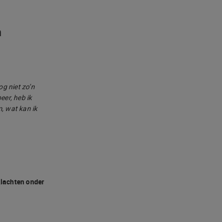
n
og niet zo’n
eer, heb ik
m, wat kan ik
klachten onder