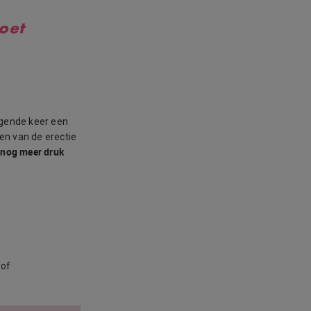
moet
olgende keer een
jven van de erectie
nog meer druk
r
/of