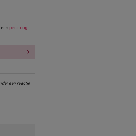
e een
penisring
onder een reactie