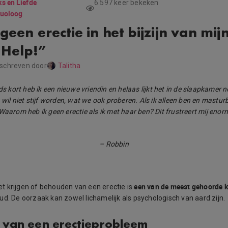
s en Liefde
6.597 keer bekeken
suoloog
 geen erectie in het bijzijn van mij
 Help!”
schreven door
Talitha
ds kort heb ik een nieuwe vriendin en helaas lijkt het in de slaapkamer n
 wil niet stijf worden, wat we ook proberen. Als ik alleen ben en masturb
Waarom heb ik geen erectie als ik met haar ben? Dit frustreert mij enor
– Robbin
een van de meest gehoorde 
 krijgen of behouden van een erectie is
oud. De oorzaak kan zowel lichamelijk als psychologisch van aard zijn.
van een erectieprobleem