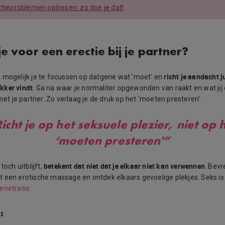
ctieproblemen oplossen: zo doe je dat!
e voor een erectie bij je partner?
richt je aandacht j
 mogelijk je te focussen op datgene wat ‘moet’ en
lekker vindt
. Ga na waar je normaliter opgewonden van raakt en wat jij
 met je partner. Zo verlaag je de druk op het ‘moeten presteren’.
icht je op het seksuele plezier, niet op 
‘moeten presteren'”
betekent dat niet dat je elkaar niet kan verwennen
toch uitblijft,
. Bevr
 een erotische massage en ontdek elkaars gevoelige plekjes. Seks is
enetratie
.
: