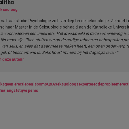
alitha
eksuoloog
 na haar studie Psychologie zich verdiept in de seksuologie. Ze heeft
ng haar Master in de Seksuologie behaald aan de Katholieke Universit
is voor iedereen een uniek iets. Het ideaalbeeld in deze samenleving is d
 fijn moet zijn. Toch stuiten we op de nodige taboes en onbesproken pr
m van seks, en alles dat daar mee te maken heeft, een open onderwerp 
 gek of beschamend is. Seks hoort immers bij het dagelijks leven.”
n deze auteur
eks
geen erectie
penispomp
Q&A
seksuoloog
sexpert
erectieprobleem
erect
faalangst
stijve penis