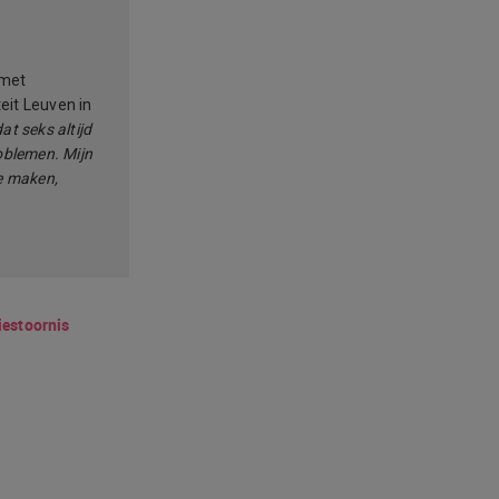
 met
eit Leuven in
at seks altijd
oblemen. Mijn
te maken,
iestoornis