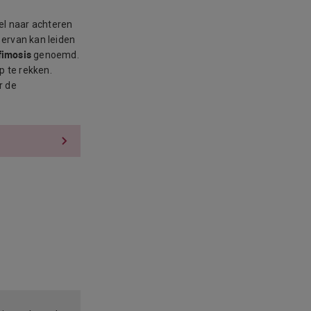
el naar achteren
 ervan kan leiden
fimosis
genoemd.
p te rekken.
r de