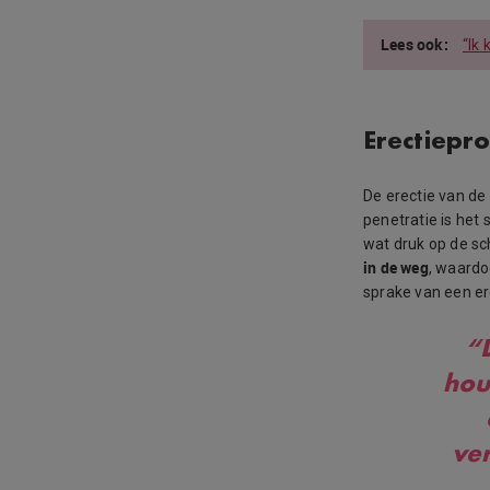
“Ik
Erectiepr
De erectie van de
penetratie is het 
wat druk op de s
in de weg
, waardoo
sprake van een e
“D
hou
ver