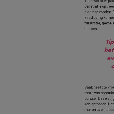
Toch wordt er pas
penetratie
optreed
plaatsgevonden. 
zaadlozing komen.
frustratie, gevoe
hebben.
Tip
het
ev
o
Vaak heeft te vro
mate van spannin
cortiso
l. Deze sti
kan optreden. Het
maken over je bed