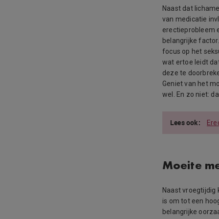
Naast dat lichame
van medicatie inv
erectieprobleem 
belangrijke facto
focus op het seksu
wat ertoe leidt da
deze te doorbreke
Geniet van het 
wel. En zo niet: d
Ere
Moeite m
Naast vroegtijdig
is om tot een hoo
belangrijke oorzaa