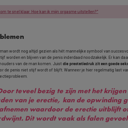
 kom te snel klaar. Hoe kan ik mijn orgasme uitstellen?”
oblemen
 man wordt nog altijd gezien als hét mannelijke symbool van succesvo
stijf worden en blijven van de penis inderdaad noodzakelijk. Er kan da
die prestatiedruk zit een goede se
chouders van de man komen. Juist
r de penis niet stijf wordt of blijft. Wanneer je hier regelmatig last van
rectieprobleem.
oor teveel bezig te zijn met het krijgen
den van je erectie, kan de opwinding 
afnemen waardoor de erectie uitblijft o
dwijnt. Dit wordt vaak als falen gevoe