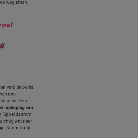
de weg zitten,
oel
g
en van) de penis.
nnen aan
en penis. Een
ophoping van
een
en. Spoel daarom
rzichtig wat naar
ijn. Neem in dat