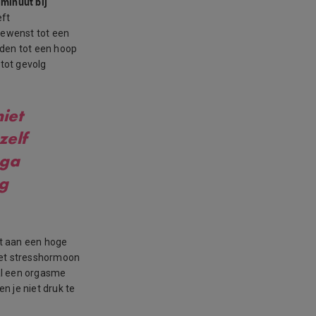
 minuut bij
eft
gewenst tot een
iden tot een hoop
 tot gevolg
iet
zelf
 ga
og
kt aan een hoge
t het stresshormoon
al een orgasme
n je niet druk te