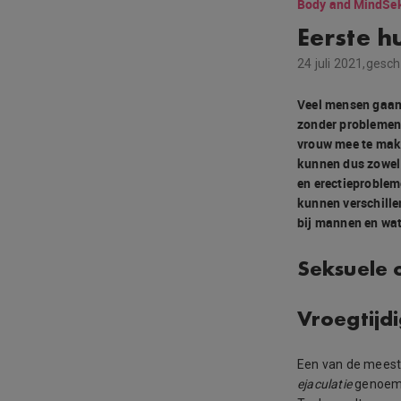
Body and Mind
Sek
Eerste h
24 juli 2021,
gesch
Veel mensen gaan 
zonder problemen 
vrouw mee te mak
kunnen dus zowel 
en erectieproblem
kunnen verschille
bij mannen en wat
Seksuele
Vroegtijd
Een van de meest
ejaculatie
genoemd