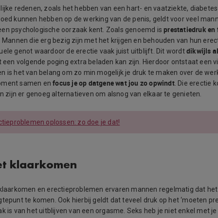
lijke redenen, zoals het hebben van een hart- en vaatziekte, diabetes
loed kunnen hebben op de werking van de penis, geldt voor veel man
prestatiedruk en
een psychologische oorzaak kent. Zoals genoemd is
r. Mannen die erg bezig zijn met het krijgen en behouden van hun erect
dikwijls a
ele genot waardoor de erectie vaak juist uitblijft. Dit wordt
t een volgende poging extra beladen kan zijn. Hierdoor ontstaat een v
n is het van belang om zo min mogelijk je druk te maken over de werk
focus je op datgene wat jou zo opwindt
moment samen en
. Die erectie
an zijn er genoeg alternatieven om alsnog van elkaar te genieten.
ctieproblemen oplossen: zo doe je dat!
et klaarkomen
 klaarkomen en erectieproblemen ervaren mannen regelmatig dat het s
gtepunt te komen. Ook hierbij geldt dat teveel druk op het ‘moeten pr
k is van het uitblijven van een orgasme. Seks heb je niet enkel met j