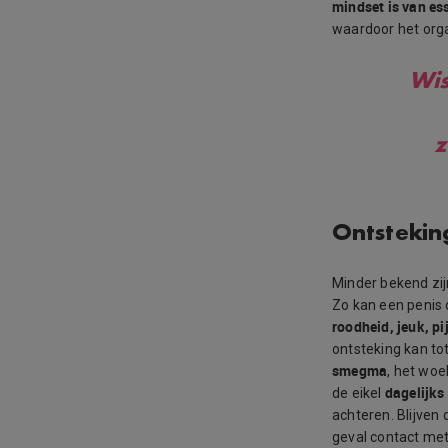
mindset is van es
waardoor het orga
Wis
z
Ontsteking
Minder bekend zi
Zo kan een penis o
roodheid, jeuk, pi
ontsteking kan to
smegma
, het woe
dagelijks
de eikel
achteren. Blijven
geval contact met 