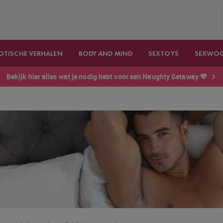
OTISCHE VERHALEN
BODY AND MIND
SEXTOYS
SEXWO
Bekijk hier alles wat je nodig hebt voor een Naughty Getaway 💙