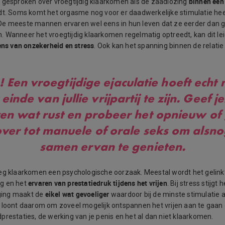
binnen een
 gesproken over vroegtijdig klaarkomen als de zaadlozing
t. Soms komt het orgasme nog voor er daadwerkelijke stimulatie he
De meeste mannen ervaren wel eens in hun leven dat ze eerder dan 
 Wanneer het vroegtijdig klaarkomen regelmatig optreedt, kan dit le
lens van onzekerheid en stress
. Ook kan het spanning binnen de relatie
!
Een vroegtijdige ejaculatie hoeft echt n
 einde van jullie vrijpartij te zijn. Geef je
en wat rust en probeer het opnieuw of
ver tot manuele of orale seks om alsn
samen ervan te genieten.
eg klaarkomen een psychologische oorzaak. Meestal wordt het gelin
ervaren van prestatiedruk tijdens het vrijen
g en het
. Bij stress stijg
eikel wat gevoeliger
jging maakt de
waardoor bij de minste stimulatie 
 loont daarom om zoveel mogelijk ontspannen het vrijen aan te gaan e
prestaties, de werking van je penis en het al dan niet klaarkomen.