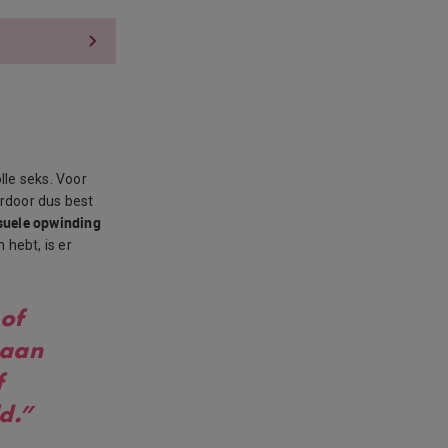
lle seks. Voor
ardoor dus best
ksuele opwinding
 hebt, is er
 of
gaan
f
ld.”