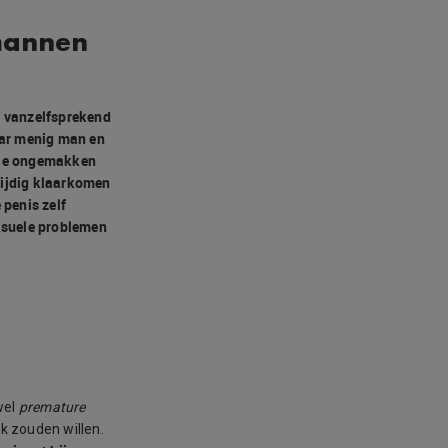
 mannen
 – vanzelfsprekend
aar menig man en
ele ongemakken
tijdig klaarkomen
penis zelf
ksuele problemen
wel
premature
k zouden willen.