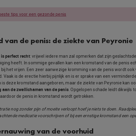
beste tips voor een gezonde penis
 van de penis: de ziekte van Peyronie
is perfect recht
: vrijwel iedere man zal opmerken dat zijn geslachtsde
ging heeft. In sommige gevallen kan een kromstand van de penis ech
 bij het vrijen. Een zeer aanwezige kromming van de penis wordt ook
Vaak is de erectie hierbij pijnlijk en is er sprake van een verminderde 
 is deze kromstand aangeboren, maar de ziekte van Peyronie kan oo
 aan de zwellichamen van de penis
. Opgelopen schade leidt dikwijls t
waardoor de penis in kromstand wordt getrokken.
atie nog zonder pijn of moeite verloopt hoef je niets te doen. Raadplee
zachtende medicatie voorschrijven of bij een ernstige kromstand een oper
vernauwing van de voorhuid