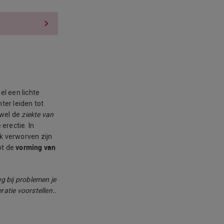
el een lichte
ter leiden tot
 wel de
ziekte van
erectie. In
k verworven zijn
vorming van
ot de
g bij problemen je
atie voorstellen..