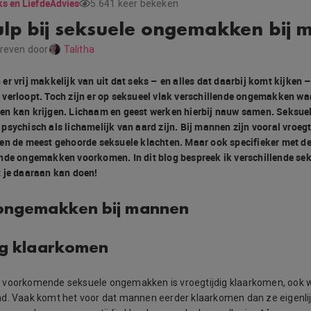
s en Liefde
Advies
5.641 keer bekeken
ulp bij seksuele ongemakken bij
reven door
Talitha
er vrij makkelijk van uit dat seks – en alles dat daarbij komt kijken
verloopt. Toch zijn er op seksueel vlak verschillende ongemakken w
en kan krijgen. Lichaam en geest werken hierbij nauw samen. Seksu
psychisch als lichamelijk van aard zijn. Bij mannen zijn vooral vroeg
en de meest gehoorde seksuele klachten. Maar ook specifieker met de 
nde ongemakken voorkomen. In dit blog bespreek ik verschillende se
 je daaraan kan doen!
 ongemakken bij mannen
ig klaarkomen
 voorkomende seksuele ongemakken is vroegtijdig klaarkomen, ook 
. Vaak komt het voor dat mannen eerder klaarkomen dan ze eigenlij