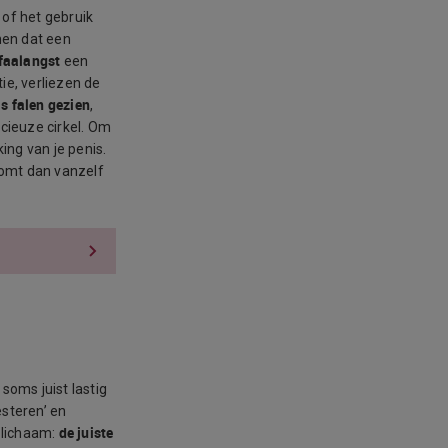
 of het gebruik
nen dat een
 faalangst
een
ie, verliezen de
ls falen gezien
,
icieuze cirkel. Om
ing van je penis.
 komt dan vanzelf
oms juist lastig
esteren’ en
de juiste
e lichaam: