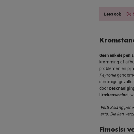
De 
Kromstand
Geen enkele penis 
kromming of afbui
problemen en pijn
Peyronie
genoemd. 
sommige gevallen
beschadiging
door
littekenweefsel
, 
Feit!
Zolang penetr
arts. Die kan ver
Fimosis: 