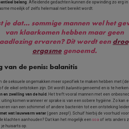
sentieel belang
. Afleidende gedachten kunnen de opwinding zo erg in 
sme moeilijk of zelfs helemaal niet bereikt wordt.
t je dat…
sommige mannen wel het gev
van klaarkomen hebben maar geen
aadlozing ervaren? Dit wordt een
droo
orgasme
genoemd.
 van de penis: balanitis
jn de seksuele ongemakken meer specifiek te maken hebben met (del
f de eikel ontstoken zijn. Dit wordt
balanitis
genoemd en is te herke
jn en zwelling van de huid
. Het treft vooral mannen met een onbesned
t uiting komen wanneer er sprake is van een sobere hygiëne. Zo kan 
keren van een schimmel of andere bacteriën tot een ontsteking leid
 met wat lauwwarm water
(geen zeep!). Schuif hierbij de voorhuid voo
 de klachten aanhouden? Dat kan het mogelijk een
soa
of iets anders z
je huisarts op.