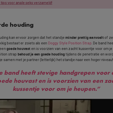
e tips voor anale seks verzameld!
rde houding
minder prettig aanvoelt
ding kan ervoor zorgen dat het standje
of ze
kkig bestaat er zoiets als een
Doggy Style Position Strap
. De band hee
goede houvast
 een
en is voorzien van een zacht kussentje voor om j
behoud je een goede houding
ition strap
tijdens de penetratie en wor
il je samen met je partner (letterlijk) het standje naar een hoger niveau
e band heeft stevige handgrepen voor 
ede houvast en is voorzien van een za
kussentje voor om je heupen.”