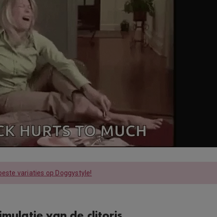
beste variaties op Doggystyle!
imulatie van de clitoris