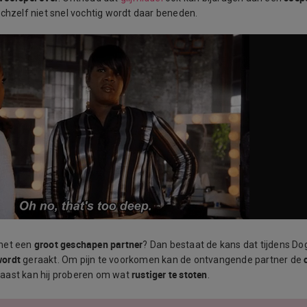
ichzelf niet snel vochtig wordt daar beneden.
groot geschapen partner
met een
? Dan bestaat de kans dat tijdens Do
wordt
geraakt. Om pijn te voorkomen kan de ontvangende partner de
rustiger te stoten
naast kan hij proberen om wat
.