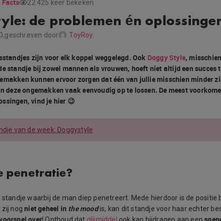
 Facts
22.425 keer bekeken
yle: de problemen én oplossinge
0,
geschreven door
ToyRoy
ksstandjes zijn voor elk koppel weggelegd. Ook
Doggy Style
, misschie
e standje bij zowel mannen als vrouwen, hoeft niet altijd een succes te
emakken kunnen ervoor zorgen dat één van jullie misschien minder zin
zijn deze ongemakken vaak eenvoudig op te lossen. De meest voorkom
ssingen, vind je hier 😉
ndje van de week: Doggystyle
e penetratie?
n standje waarbij de man diep penetreert. Mede hierdoor is de positie 
niet geheel in
the mood
 zij nog
is, kan dit standje voor haar echter best
voorspel over
soepe
! Onthoud dat
glijmiddel
ook kan bijdragen aan een