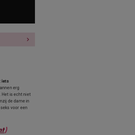
iets
t
mannen erg
. Het is echt niet
nzij de dame in
 seks voor een
nt
)