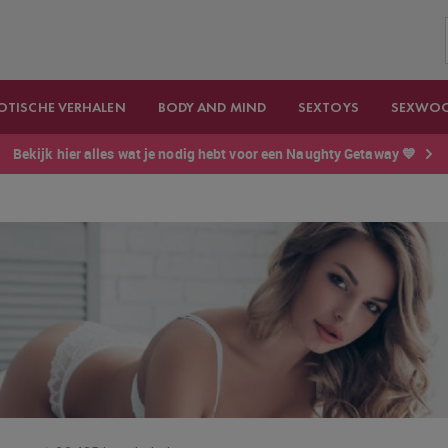
OTISCHE VERHALEN
BODY AND MIND
SEXTOYS
SEXWO
Bekijk hier alles wat je nodig hebt voor een Naughty Getaway 💙