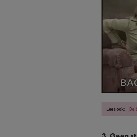
De 
3. Geen st