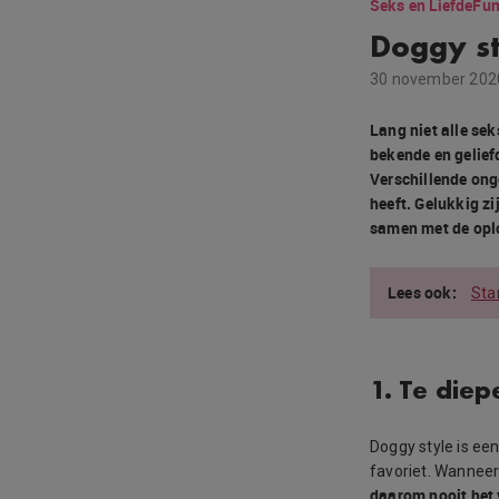
Seks en Liefde
Fun
Doggy st
30 november 202
Lang niet alle se
bekende en geliefd
Verschillende ong
heeft. Gelukkig 
samen met de oplo
Sta
1. Te diep
Doggy style is ee
favoriet. Wanneer
daarom nooit het 