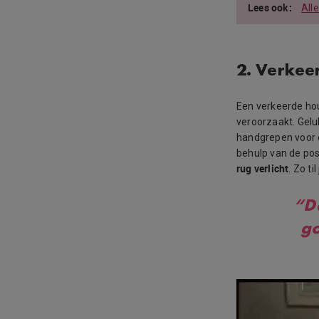
All
2. Verkee
Een verkeerde hou
veroorzaakt. Gelu
handgrepen voor
behulp van de pos
rug verlicht
. Zo t
“D
go