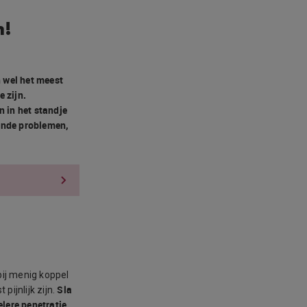
n!
n wel het meest
 zijn.
 in het standje
ende problemen,
bij menig koppel
Sla
 pijnlijk zijn.
lere penetratie