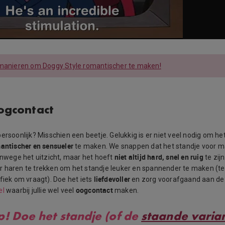
manieren om Doggy Style romantischer te maken!
ogcontact
ersoonlijk? Misschien een beetje. Gelukkig is er niet veel nodig om he
mantischer en sensueler
te maken. We snappen dat het standje voor 
niet altijd hard, snel en ruig
anwege het uitzicht, maar het hoeft
te zijn
 haren te trekken om het standje leuker en spannender te maken (te
liefdevoller
fiek om vraagt). Doe het iets
en zorg voorafgaand aan de
oogcontact
el
waarbij jullie wel veel
maken.
p!
Doe het standje (of de
staande varia