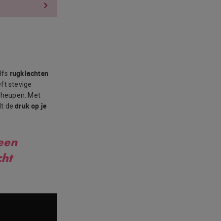
rugklachten
lfs
ft stevige
e heupen. Met
druk op je
dt de
!
een
cht