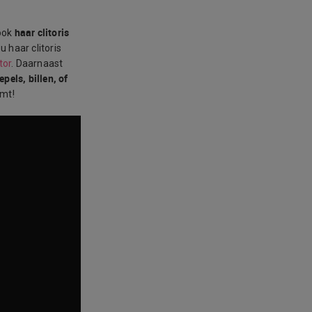
haar clitoris
 ook
u haar clitoris
tor
. Daarnaast
epels, billen, of
omt!