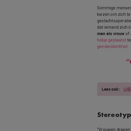
Sommige mensen 
kiezen om zich te
geslachtsoperatie
dat iemand zich ó
man als vrouw
of 
hokje geplaatst
te
genderidentiteit
.
“
LHB
Stereoty
“Vrouwen dragen 