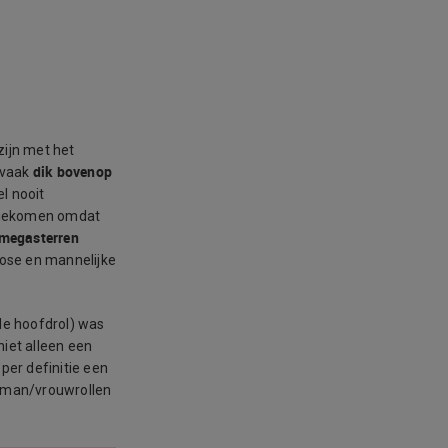
ijn met het
dik bovenop
r vaak
l nooit
in gekomen omdat
megasterren
Rose en mannelijke
e hoofdrol) was
niet alleen een
 per definitie een
 man/vrouwrollen