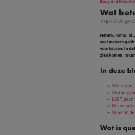
Body and Mind
Ad
Wat bet
10 juni 2020,
gesc
Hetero, homo, bi…
veel mensen geldt 
voorkeuren. In da
zien komen, maar d
In deze b
Wat is quee
Stereotype
LGBT geen 
Het woord 
Queer in d
Wat is qu