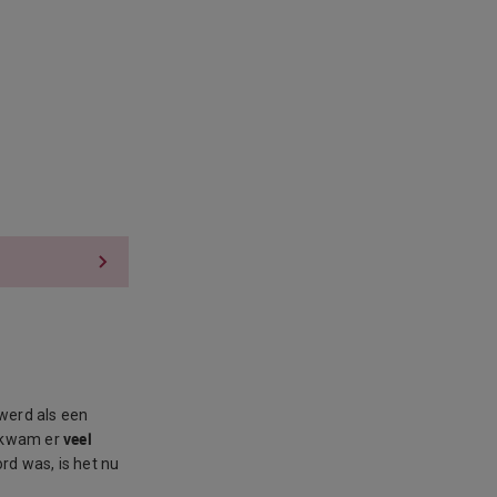
werd als een
veel
r kwam er
rd was, is het nu