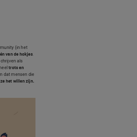
munity (in het
én van de hokjes
.
chrijven als
trots en
heel
en dat mensen die
 ze het willen zijn.