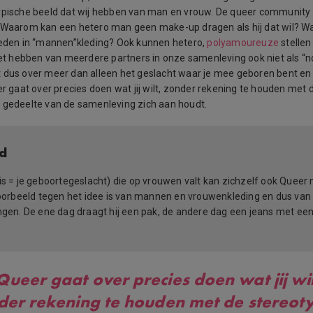
typische beeld dat wij hebben van man en vrouw. De queer community
. Waarom kan een hetero man geen make-up dragen als hij dat wil? 
leden in “mannen”kleding? Ook kunnen hetero,
polyamoureuze
stellen
 hebben van meerdere partners in onze samenleving ook niet als “
 dus over meer dan alleen het geslacht waar je mee geboren bent en
er gaat over precies doen wat jij wilt, zonder rekening te houden met
 gedeelte van de samenleving zich aan houdt.
d
is = je geboortegeslacht) die op vrouwen valt kan zichzelf ook Quee
oorbeeld tegen het idee is van mannen en vrouwenkleding en dus van al
ngen. De ene dag draagt hij een pak, de andere dag een jeans met een
Queer gaat over precies doen wat jij wil
der rekening te houden met de stereot