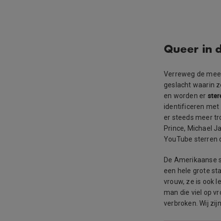
Queer in 
Verreweg de mees
geslacht waarin ze
ste
en worden er
identificeren met
er steeds meer tr
Prince, Michael J
YouTube sterren 
De Amerikaanse s
een hele grote st
vrouw, ze is ook l
man die viel op 
verbroken. Wij zijn