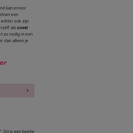
and kan ervoor
schien een
echter ook zijn
zowel
hzelf als
et zo nodig in een
 dan alleen je
er
Dit is een beetje