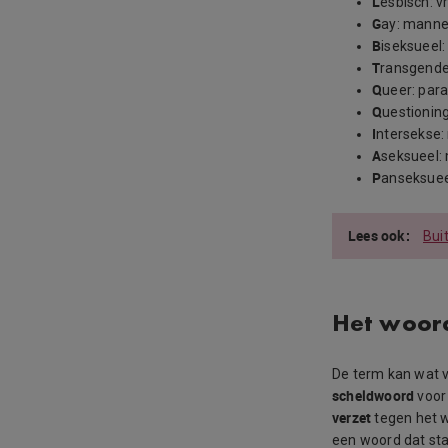
L
esbisch: v
G
ay: manne
B
iseksueel
T
ransgender
Q
ueer: par
Q
uestionin
I
ntersekse:
A
seksueel:
P
anseksueel
Bui
Het woor
De term kan wat v
scheldwoord
voor
verzet
tegen het w
een woord dat st