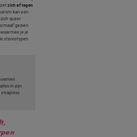
zich af tegen
 zet
Waarom kan een
 zich queer
normaal”gezien
 waarmee je je
 de stereotypen
r noemen
les in zijn
 strapless
t,
ypen