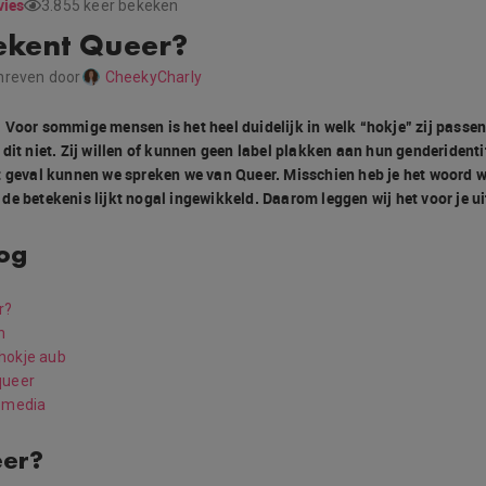
vies
3.855 keer bekeken
ekent Queer?
hreven door
CheekyCharly
 Voor sommige mensen is het heel duidelijk in welk “hokje” zij passen
dit niet. Zij willen of kunnen geen label plakken aan hun genderidenti
t geval kunnen we spreken we van Queer. Misschien heb je het woord w
e betekenis lijkt nogal ingewikkeld. Daarom leggen wij het voor je ui
log
r?
n
hokje aub
queer
e media
eer?