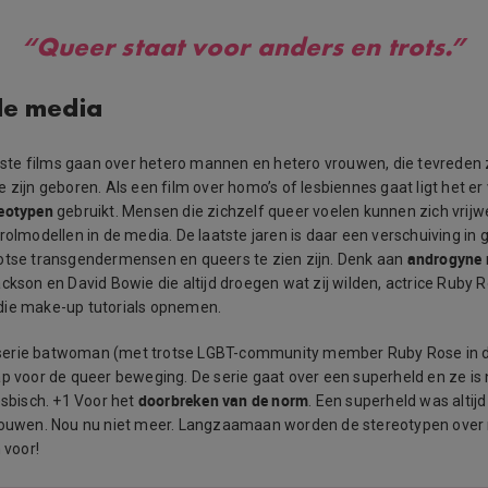
“Queer staat voor anders en trots.”
de media
te films gaan over hetero mannen en hetero vrouwen, die tevreden z
 zijn geboren. Als een film over homo’s of lesbiennes gaat ligt het e
reotypen
gebruikt. Mensen die zichzelf queer voelen kunnen zich vrijwe
 rolmodellen in de media. De laatste jaren is daar een verschuiving 
androgyne 
otse transgendermensen en queers te zien zijn. Denk aan
ackson en David Bowie die altijd droegen wat zij wilden, actrice Ruby 
die make-up tutorials opnemen.
erie batwoman (met trotse LGBT-community member Ruby Rose in d
ap voor de queer beweging. De serie gaat over een superheld en ze is 
doorbreken van de norm
esbisch. +1 Voor het
. Een superheld was altijd
vrouwen. Nou nu niet meer. Langzaamaan worden de stereotypen over
 voor!