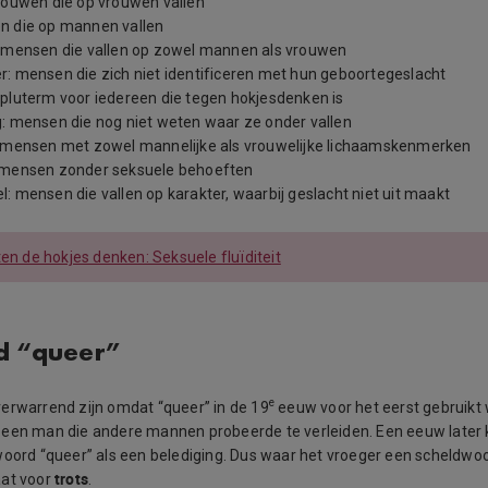
rouwen die op vrouwen vallen
n die op mannen vallen
: mensen die vallen op zowel mannen als vrouwen
: mensen die zich niet identificeren met hun geboortegeslacht
apluterm voor iedereen die tegen hokjesdenken is
g: mensen die nog niet weten waar ze onder vallen
 mensen met zowel mannelijke als vrouwelijke lichaamskenmerken
 mensen zonder seksuele behoeften
: mensen die vallen op karakter, waarbij geslacht niet uit maakt
ten de hokjes denken: Seksuele fluïditeit
d “queer”
e
erwarrend zijn omdat “queer” in de 19
eeuw voor het eerst gebruikt 
 een man die andere mannen probeerde te verleiden. Een eeuw late
oord “queer” als een belediging. Dus waar het vroeger een scheldwoo
trots
aat voor
.