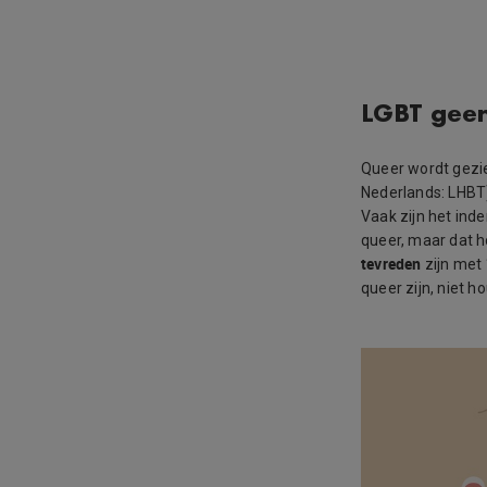
LGBT geen
Queer wordt gezi
Nederlands: LHBT).
Vaak zijn het ind
queer, maar dat h
tevreden
zijn met 
queer zijn, niet 