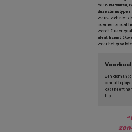
ouderwetse
het
, 
deze stereotypen
vrouw zich niet k
noemen omdat het
wordt. Queer gaat
identificeert
. Que
waar het grootste
Voorbeel
Een cisman (c
omdat hij bijv
kast heeft ha
top.
“
zon