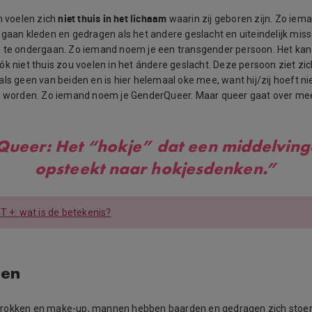
niet thuis in het lichaam
voelen zich
waarin zij geboren zijn. Zo iem
 gaan kleden en gedragen als het andere geslacht en uiteindelijk mis
 te ondergaan. Zo iemand noem je een transgender persoon. Het kan 
ók niet thuis zou voelen in het ándere geslacht. Deze persoon ziet zic
als geen van beiden en is hier helemaal oke mee, want hij/zij hoeft ni
 worden. Zo iemand noem je GenderQueer. Maar queer gaat over meer
Queer: Het “hokje” dat een middelving
opsteekt naar hokjesdenken.”
T +: wat is de betekenis?
pen
rokken en make-up, mannen hebben baarden en gedragen zich stoer”. 