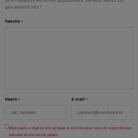
Je e-mailadres wordt niet gepubliceerd.
Vereiste velden zijn
gemarkeerd met
*
Reactie
*
Naam
*
E-mail
*
Mijn naam, e-mail en site opslaan in deze browser voor de volgende keer
wanneer ik een reactie plaats.