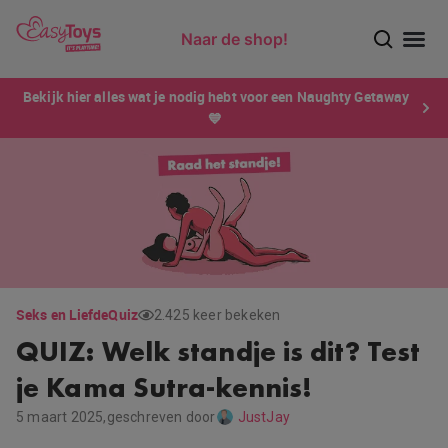
Naar de shop!
Ontdek dé sensatie van 2026 voor mannen: Xtensity!
Bekijk hier alles wat je nodig hebt voor een Naughty Getaway
💙
Seks en Liefde
Quiz
2.425 keer bekeken
QUIZ: Welk standje is dit? Test
je Kama Sutra-kennis!
5 maart 2025,
geschreven door
JustJay