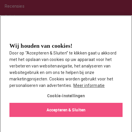
Recensies
Sekshoroscoop
Standje van de maand
Tips
Wij houden van cookies!
Toy van de maand
Door op “Accepteren & Sluiten” te klikken gaat u akkoord 
Vraag ’t onze seksuoloog
met het opslaan van cookies op uw apparaat voor het 
Interessante links
verbeteren van websitenavigatie, het analyseren van 
Seksuologen in Nederland
websitegebruik en om ons te helpen bij onze 
marketingprojecten. Cookies worden gebruikt voor het 
Erotisch verhaal insturen
personaliseren van advertenties.
Meer informatie
Onze auteurs
Cookie-instellingen
EasyToys shop
Accepteren & Sluiten
© 2026 EasyToys / EDC Retail B.V.