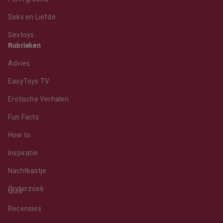
Seks en Liefde
Sextoys
Rubrieken
Advies
EasyToys TV
Erotische Verhalen
Fun Facts
How to
Inspiratie
Nachtkastje
Onderzoek
Quiz
Recensies