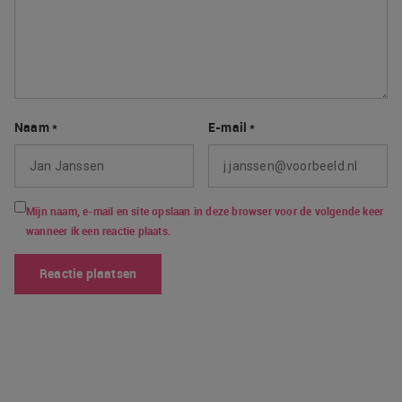
Naam
*
E-mail
*
Mijn naam, e-mail en site opslaan in deze browser voor de volgende keer
wanneer ik een reactie plaats.