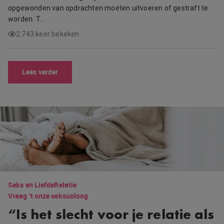
opgewonden van opdrachten moeten uitvoeren of gestraft te
worden. T…
2.743 keer bekeken
Lees verder
Seks en Liefde
Relatie
Vraag 't onze seksuoloog
“Is het slecht voor je relatie als