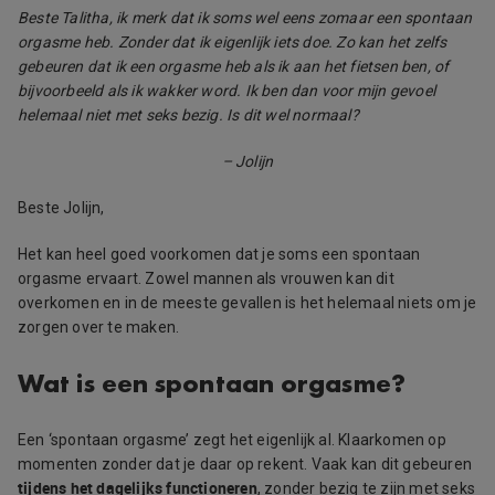
Beste Talitha, ik merk dat ik soms wel eens zomaar een spontaan
orgasme heb. Zonder dat ik eigenlijk iets doe. Zo kan het zelfs
gebeuren dat ik een orgasme heb als ik aan het fietsen ben, of
bijvoorbeeld als ik wakker word. Ik ben dan voor mijn gevoel
helemaal niet met seks bezig. Is dit wel normaal?
– Jolijn
Beste Jolijn,
Het kan heel goed voorkomen dat je soms een spontaan
orgasme ervaart. Zowel mannen als vrouwen kan dit
overkomen en in de meeste gevallen is het helemaal niets om je
zorgen over te maken.
Wat is een spontaan orgasme?
Een ‘spontaan orgasme’ zegt het eigenlijk al. Klaarkomen op
momenten zonder dat je daar op rekent. Vaak kan dit gebeuren
tijdens het dagelijks functioneren
, zonder bezig te zijn met seks