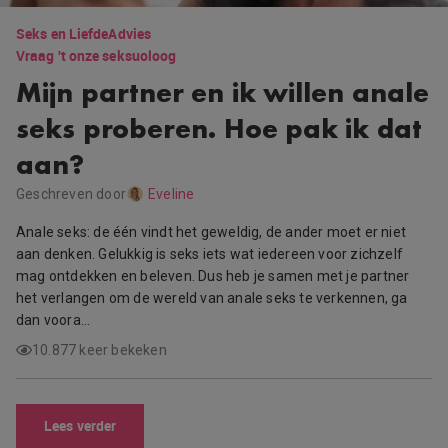
Seks en Liefde
Advies
Vraag 't onze seksuoloog
Mijn partner en ik willen anale
seks proberen. Hoe pak ik dat
aan?
Geschreven door
Eveline
Anale seks: de één vindt het geweldig, de ander moet er niet
aan denken. Gelukkig is seks iets wat iedereen voor zichzelf
mag ontdekken en beleven. Dus heb je samen met je partner
het verlangen om de wereld van anale seks te verkennen, ga
dan voora…
10.877 keer bekeken
Lees verder