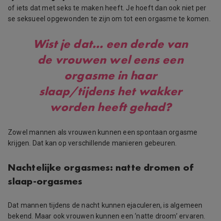
of iets dat met seks te maken heeft. Je hoeft dan ook niet per
se seksueel opgewonden te zijn om tot een orgasme te komen.
Wist je dat…
een derde van
de vrouwen wel eens een
orgasme in haar
slaap/tijdens het wakker
worden heeft gehad?
Zowel mannen als vrouwen kunnen een spontaan orgasme
krijgen. Dat kan op verschillende manieren gebeuren.
Nachtelijke orgasmes: natte dromen of
slaap-orgasmes
Dat mannen tijdens de nacht kunnen ejaculeren, is algemeen
bekend. Maar ook vrouwen kunnen een ‘natte droom’ ervaren.