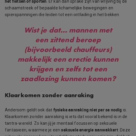
het fietsen of sporten
. Er kan dan sprake zijn van wrijving bij de
schaamstreek of bepaalde lichamelijke bewegingen en
spierspanningen die leiden tot een ontlading in het bekken.
Wist je dat…
mannen met
een zittend beroep
(bijvoorbeeld chauffeurs)
makkelijk een erectie kunnen
krijgen en zelfs tot een
zaadlozing kunnen komen?
Klaarkomen zonder aanraking
fysieke aanraking niet per se nodig
Andersom geldt ook dat
is.
Klaarkomen zonder aanraking is iets dat vooral bekend is in de
tantra-wereld. Zo kan jij je mentaal focussen op seksuele
seksuele energie aanwakkert
fantasieën, waarmee je een
. Deze