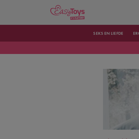
SEKS EN LIEFDE
ER