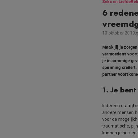
Seks en Liefde
Rel
6 redene
vreemdg
10 oktober 2019,
Maak jij je zorgen
vermoedens voortko
je in sommige gev
spanning creëert. 
partner voortkome
1. Je bent
e
Iedereen draagt
andere mensen hee
voor de mogelijkh
traumatische, pijn
kunnen je herse