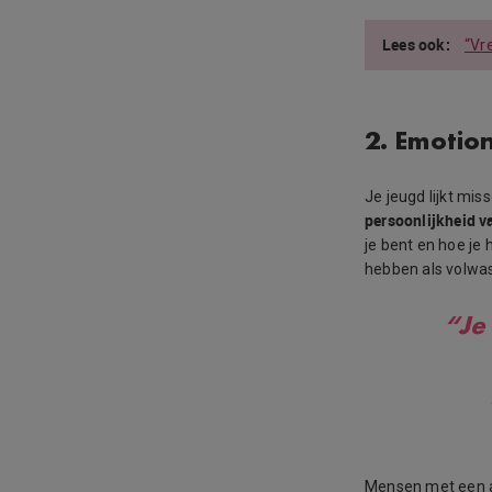
“Vr
2. Emotio
Je jeugd lijkt mis
persoonlijkheid v
je bent en hoe je
hebben als volwas
“Je
Mensen met een an