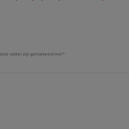
eiste velden zijn gemarkeerd met
*