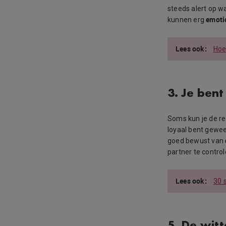
steeds alert op w
emoti
kunnen erg
Hoe
3. Je ben
Soms kun je de r
loyaal bent geweest
goed bewust van
partner te control
30 
5. De wit