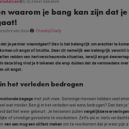
atie
Advies
5.353 keer bekeken
n waarom je bang kan zijn dat je
aat!
geschreven door
CheekyCharly
 dat je partner vreemdgaat? Dan is het belangrijk om erachter te kome
men uit angst of intuïtie. Daar zit namelijk een belangrijk verschil in
allen redden van hartverscheurende situaties, terwijl angst daarente
In deze blog vind je 6
tekenen die erop duiden dat de vermoedens over
n uit angst.
 in het verleden bedrogen
motionele bagage
met zich mee. Sommige mensen hebben veel emot
l wat minder. Ben jij in het verleden wel eens bedrogen? Dan ben je
vergelijkbare ervaringen
eid dat het weer gebeurt. Je hersenen zullen
lijke of onveilige gevoelens te voorkomen. Zelfs als er niets verdacht
van een mug een olifant maken
nen
om te voorkomen dat je weer pijn zu