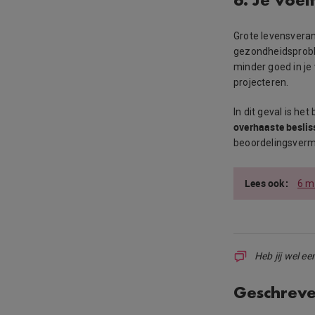
Grote levensveran
gezondheidsprobl
minder goed in je 
projecteren.
In dit geval is h
overhaaste beslis
beoordelingsverm
6 m
Heb jij wel e
Geschrev