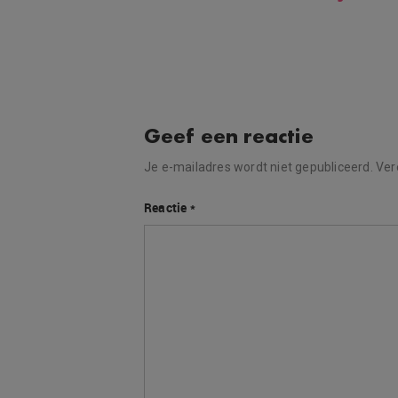
Geef een reactie
Je e-mailadres wordt niet gepubliceerd.
Ver
Reactie
*