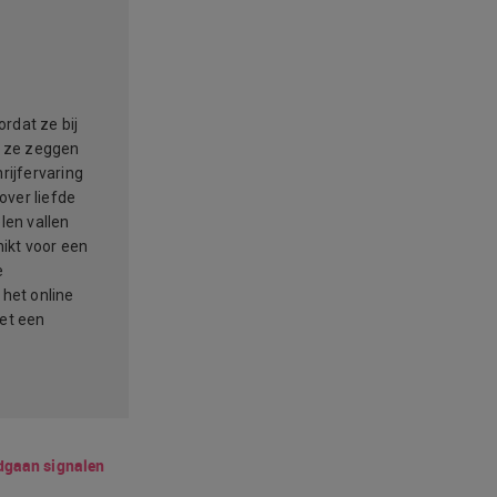
rdat ze bij
en ze zeggen
rijfervaring
over liefde
len vallen
ikt voor een
e
 het online
het een
dgaan signalen