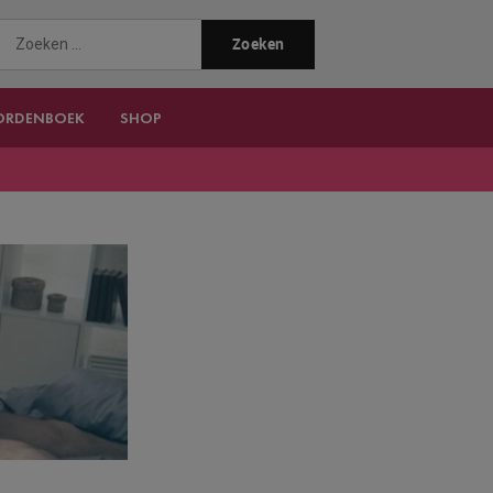
ORDENBOEK
SHOP