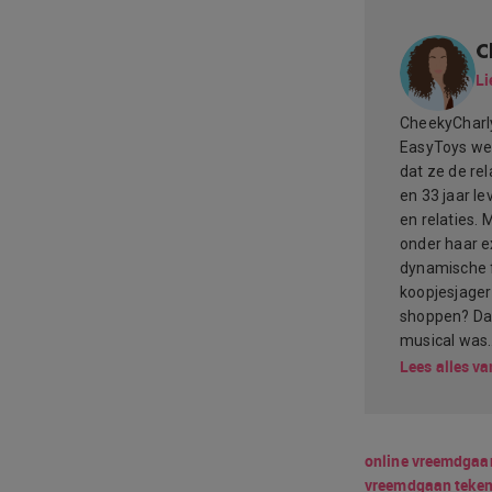
C
Li
CheekyCharly
EasyToys wer
dat ze de rel
en 33 jaar le
en relaties. 
onder haar e
dynamische fu
koopjesjager 
shoppen? Dan
musical was
Lees alles va
online vreemdgaa
vreemdgaan teke