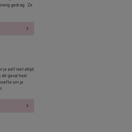
imerig gedrag. Ze
 je zelf niet altijd
n dit geval heel
hoefte om je
t.