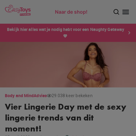
Naar de shop!
Ontdek dé sensatie van 2026 voor mannen: Xtensity!
Bekijk hier alles wat je nodig hebt voor een Naughty Getaway
💙
Body and Mind
Advies
29.038 keer bekeken
Vier Lingerie Day met de sexy
lingerie trends van dit
moment!