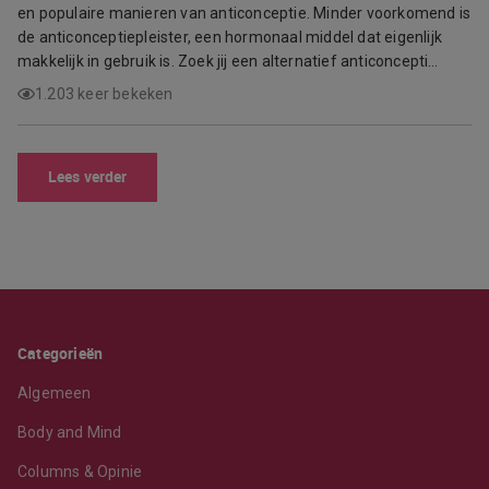
en populaire manieren van anticonceptie. Minder voorkomend is
de anticonceptiepleister, een hormonaal middel dat eigenlijk
makkelijk in gebruik is. Zoek jij een alternatief anticoncepti…
1.203 keer bekeken
Lees verder
Categorieën
Algemeen
Body and Mind
Columns & Opinie