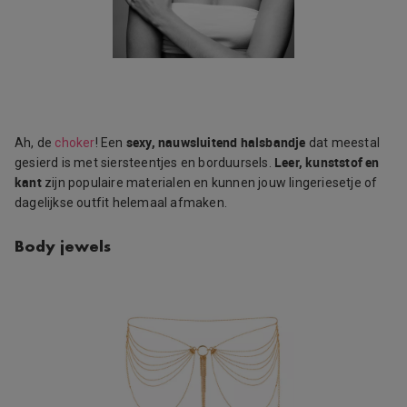
sexy, nauwsluitend halsbandje
Ah, de
choker
! Een
dat meestal
Leer, kunststof en
gesierd is met siersteentjes en borduursels.
kant
zijn populaire materialen en kunnen jouw lingeriesetje of
dagelijkse outfit helemaal afmaken.
Body jewels