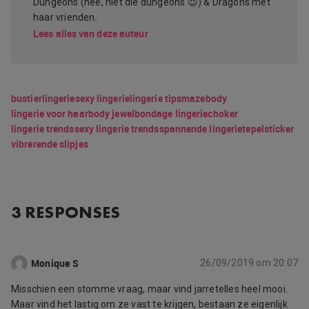
Dungeons (nee, niet die dungeons 😉) & Dragons met
haar vrienden.
Lees alles van deze auteur
bustier
lingerie
sexy lingerie
lingerie tips
maze
body
lingerie voor haar
body jewel
bondage lingerie
choker
lingerie trends
sexy lingerie trends
spannende lingerie
tepelsticker
vibrerende slipjes
3 RESPONSES
Monique S
26/09/2019 om 20:07
Misschien een stomme vraag, maar vind jarretelles heel mooi.
Maar vind het lastig om ze vast te krijgen, bestaan ze eigenlijk