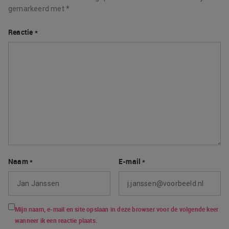
gemarkeerd met
*
Reactie
*
Naam
*
E-mail
*
Mijn naam, e-mail en site opslaan in deze browser voor de volgende keer
wanneer ik een reactie plaats.