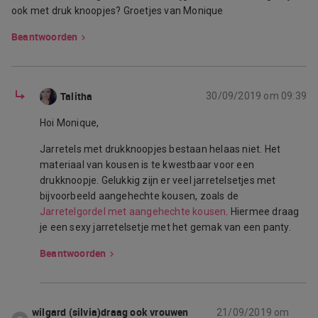
ook met druk knoopjes? Groetjes van Monique
Beantwoorden
Talitha
30/09/2019 om 09:39
Hoi Monique,
Jarretels met drukknoopjes bestaan helaas niet. Het
materiaal van kousen is te kwestbaar voor een
drukknoopje. Gelukkig zijn er veel jarretelsetjes met
bijvoorbeeld aangehechte kousen, zoals de
Jarretelgordel met aangehechte kousen
. Hiermee draag
je een sexy jarretelsetje met het gemak van een panty.
Beantwoorden
wilgard (silvia)draag ook vrouwen
21/09/2019 om