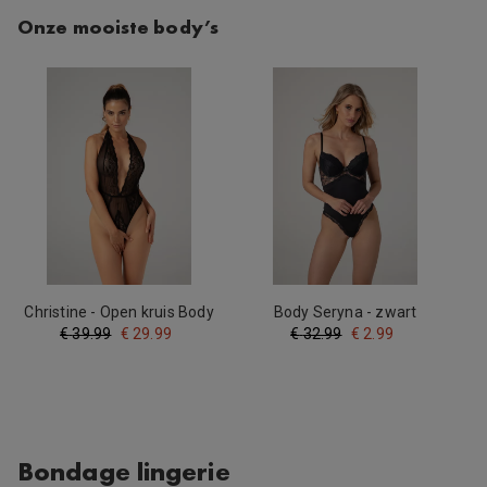
Onze mooiste body’s
Christine - Open kruis Body
Body Seryna - zwart
Dina
€
39.99
€
29.99
€
32.99
€
2.99
Bondage lingerie