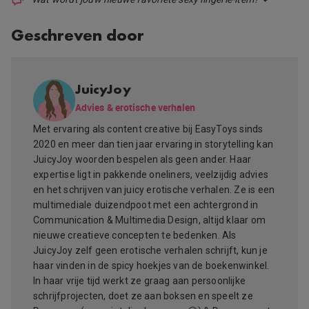
Geschreven door
JuicyJoy
Advies & erotische verhalen
Met ervaring als content creative bij EasyToys sinds
2020 en meer dan tien jaar ervaring in storytelling kan
JuicyJoy woorden bespelen als geen ander. Haar
expertise ligt in pakkende oneliners, veelzijdig advies
en het schrijven van juicy erotische verhalen. Ze is een
multimediale duizendpoot met een achtergrond in
Communication & Multimedia Design, altijd klaar om
nieuwe creatieve concepten te bedenken. Als
JuicyJoy zelf geen erotische verhalen schrijft, kun je
haar vinden in de spicy hoekjes van de boekenwinkel.
In haar vrije tijd werkt ze graag aan persoonlijke
schrijfprojecten, doet ze aan boksen en speelt ze