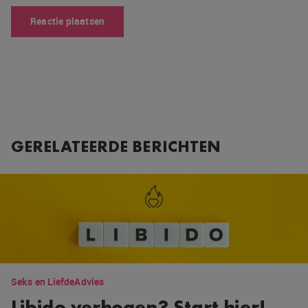
GERELATEERDE BERICHTEN
Seks en Liefde
Advies
Libido verhogen? Start hier!