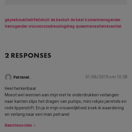
gay
seksualiteit
fetish
uit de kast
uit de kast komen
transgender
transgender vrouw
crossdressing
drag queen
travestie
travestiet
2 RESPONSES
Petranel.
01/06/2019 om 10:38
Heel herkenbaar.
Moest wel wennen aan mijn niet te onderdrukken verlangen
naar kanten slips het dragen van pumps, mini rokjes jarretels en
rode lippenstift. En ja in mijn vrouwelijkheid zoek ik waardering
en verlang naar een man.petranel
Beantwoorden