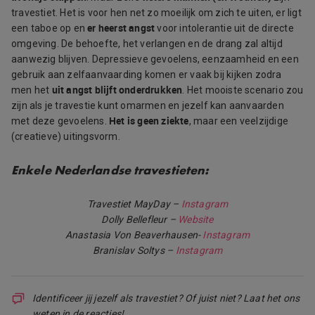
travestiet. Het is voor hen net zo moeilijk om zich te uiten, er ligt
er heerst angst
een taboe op en
voor intolerantie uit de directe
omgeving. De behoefte, het verlangen en de drang zal altijd
aanwezig blijven. Depressieve gevoelens, eenzaamheid en een
gebruik aan zelfaanvaarding komen er vaak bij kijken zodra
uit angst blijft onderdrukken
men het
. Het mooiste scenario zou
zijn als je travestie kunt omarmen en jezelf kan aanvaarden
Het is geen ziekte
met deze gevoelens.
, maar een veelzijdige
(creatieve) uitingsvorm.
Enkele Nederlandse travestieten:
Travestiet MayDay –
Instagram
Dolly Bellefleur –
Website
Anastasia Von Beaverhausen-
Instagram
Branislav Soltys –
Instagram
Identificeer jij jezelf als travestiet? Of juist niet? Laat het ons
weten in de reacties!