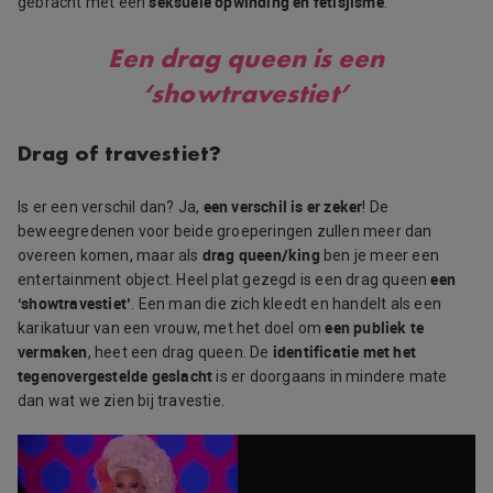
seksuele opwinding en fetisjisme
gebracht met een
.
Een drag queen is een
‘showtravestiet’
Drag of travestiet?
een verschil is er zeker
Is er een verschil dan? Ja,
! De
beweegredenen voor beide groeperingen zullen meer dan
drag queen/king
overeen komen, maar als
ben je meer een
een
entertainment object. Heel plat gezegd is een drag queen
‘showtravestiet’
. Een man die zich kleedt en handelt als een
een publiek te
karikatuur van een vrouw, met het doel om
vermaken
identificatie met het
, heet een drag queen. De
tegenovergestelde geslacht
is er doorgaans in mindere mate
dan wat we zien bij travestie.