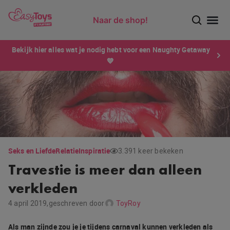
Naar de shop!
Ontdek dé sensatie van 2026 voor mannen: Xtensity!
Bekijk hier alles wat je nodig hebt voor een Naughty Getaway
💙
Seks en Liefde
Relatie
Inspiratie
3.391 keer bekeken
Travestie is meer dan alleen
verkleden
4 april 2019,
geschreven door
ToyRoy
Als man zijnde zou je je tijdens carnaval kunnen verkleden als