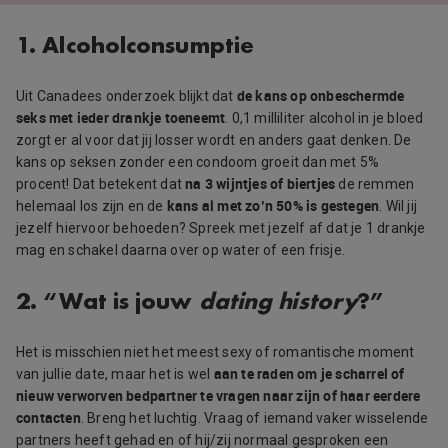
1. Alcoholconsumptie
de kans op onbeschermde
Uit Canadees onderzoek blijkt dat
seks met ieder drankje toeneemt
. 0,1 milliliter alcohol in je bloed
zorgt er al voor dat jij losser wordt en anders gaat denken. De
kans op seksen zonder een condoom groeit dan met 5%
na 3 wijntjes of biertjes
procent! Dat betekent dat
de remmen
kans al met zo’n 50% is gestegen
helemaal los zijn en de
. Wil jij
jezelf hiervoor behoeden? Spreek met jezelf af dat je 1 drankje
mag en schakel daarna over op water of een frisje.
2. “Wat is jouw
dating history
?”
Het is misschien niet het meest sexy of romantische moment
aan te raden om je scharrel of
van jullie date, maar het is wel
nieuw verworven bedpartner te vragen naar zijn of haar eerdere
contacten
. Breng het luchtig. Vraag of iemand vaker wisselende
partners heeft gehad en of hij/zij normaal gesproken een