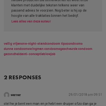
klanten met duidelijke teksten telkens weer van
passend advies te voorzien. Nog beter is hij op de
hoogte van alle traktaties binnen het bedrijf.
Lees alles van deze auteur
veilig vrijen
one-night-stand
condoom tips
condooms
dunne condooms
wingman condooms
gescheurde condoom
gezondheid
anti-conceptie
blowjob
2 RESPONSES
werner
29/01/2018 om 09:51
stel he je bent een man en je hebt een druiper ofzo dan ga je