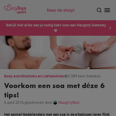
Naar de shop!
Ontdek dé sensatie van 2026 voor mannen: Xtensity!
Bekijk hier alles wat je nodig hebt voor een Naughty Getaway
💙
Body and Mind
Seks en Liefde
Advies
2.089 keer bekeken
Voorkom een soa met déze 6
tips!
6 april 2016,
geschreven door
NaughtyNick
Het aantal Nederlanders met een soa is de afgelopen jaren flink