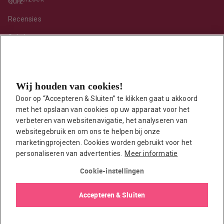
Quiz
Recensies
Sekshoroscoop
Standje van de maand
Tips
Wij houden van cookies!
Toy van de maand
Door op “Accepteren & Sluiten” te klikken gaat u akkoord 
Vraag ’t onze seksuoloog
met het opslaan van cookies op uw apparaat voor het 
Interessante links
verbeteren van websitenavigatie, het analyseren van 
Seksuologen in Nederland
websitegebruik en om ons te helpen bij onze 
marketingprojecten. Cookies worden gebruikt voor het 
Erotisch verhaal insturen
personaliseren van advertenties.
Meer informatie
Onze auteurs
Cookie-instellingen
EasyToys shop
Accepteren & Sluiten