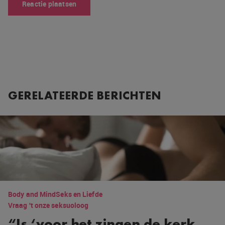
GERELATEERDE BERICHTEN
Body and Mind
Seks en Liefde
Vraag 't onze seksuoloog
“Is ‘voor het zingen de kerk