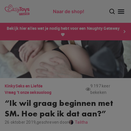
Naar de shop!
Ontdek dé sensatie van 2026 voor mannen: Xtensity!
Bekijk hier alles wat je nodig hebt voor een Naughty Getaway
💙
Kinky
Seks en Liefde
9.197 keer
Vraag 't onze seksuoloog
bekeken
“Ik wil graag beginnen met
SM. Hoe pak ik dat aan?”
26 oktober 2019,
geschreven door
Talitha