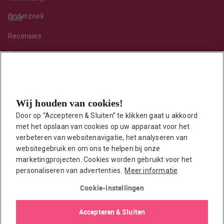
Onderzoek
Quiz
Recensies
Sekshoroscoop
Standje van de maand
Tips
Wij houden van cookies!
Toy van de maand
Door op “Accepteren & Sluiten” te klikken gaat u akkoord 
Vraag ’t onze seksuoloog
met het opslaan van cookies op uw apparaat voor het 
Interessante links
verbeteren van websitenavigatie, het analyseren van 
Seksuologen in Nederland
websitegebruik en om ons te helpen bij onze 
marketingprojecten. Cookies worden gebruikt voor het 
Erotisch verhaal insturen
personaliseren van advertenties.
Meer informatie
Onze auteurs
Cookie-instellingen
EasyToys shop
Accepteren & Sluiten