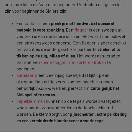
beter om klein en ‘zacht’ te beginnen. Producten die geschikt
zijn voor beginnende SM’ers zijn:
plankje met handvat dat speciaal
Een
paddle
is een
bedoeld is voor spanking
. Een
flogger
is een zweep dat
voorzien is van meerdere stroken. Het wordt dan ook wel
een strokenzweep genoemd. Een flogger is zeer geschikt
strelen of te
om zachtjes de ondergeschikte partner te
tikken op de rug, billen of dijen
. Het wordt aangeraden
om met een
kleine flogger met kortere stroken
te
beginnen.
Kietelaar
is een veelzijdig speeltje dat lijkt op een
plumeau. De zachte veren van het speeltje kunnen
zintuigelijk het
behoorlijk
teasend
werken, perfect om
SM-spel af te tasten
.
Tepelklemmen
kunnen op de tepels worden vastgezet,
waardoor de zenuwuiteinden in de tepels geklemd
pijnscheuten, extra prikkeling
worden. De klem zorgt voor
en een verminderde bloedtoevoer naar de tepel.