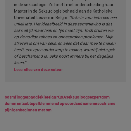
in de seksuologie. Ze heeft met onderscheiding haar
Master in de Seksuologie behaald aan de Katholieke
Universiteit Leuven in België.
“Seks is voor iedereen een
uniek iets. Het ideaalbeeld in deze samenleving is dat
seks altijd maar leuk en fijn moet zijn. Toch stuiten we
op de nodige taboes en onbesproken problemen. Mijn
streven is om van seks, en alles dat daar mee te maken
heeft, een open onderwerp te maken, waarbij niets gek
of beschamend is. Seks hoort immers bij het dagelijks
leven.”
Lees alles van deze auteur
bdsm
flogger
paddle
kietelaar
Q&A
seksuoloog
sexpert
dom
dominant
sub
tepelklemmen
stopwoord
sadisme
masochisme
pijnigen
beginnen met sm