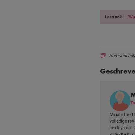
“Wa
Hoe vaak heb j
Geschrev
M
To
Miriam heeft 
volledige re
sextoys en i
kritische blik