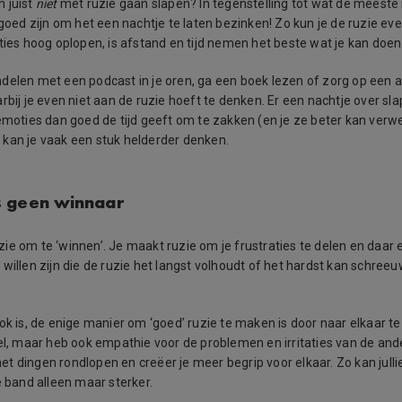
 juist
niet
met ruzie gaan slapen? In tegenstelling tot wat de meest
 goed zijn om het een nachtje te laten bezinken! Zo kun je de ruzie ev
ties hoog oplopen, is afstand en tijd nemen het beste wat je kan doen
delen met een podcast in je oren, ga een boek lezen of zorg op een
rbij je even niet aan de ruzie hoeft te denken. Er een nachtje over sl
 emoties dan goed de tijd geeft om te zakken (en je ze beter kan verw
kan je vaak een stuk helderder denken.
 is geen winnaar
ie om te ‘winnen’. Je maakt ruzie om je frustraties te delen en daar 
willen zijn die de ruzie het langst volhoudt of het hardst kan schreeu
ok is, de enige manier om ‘goed’ ruzie te maken is door naar elkaar te 
fel, maar heb ook empathie voor de problemen en irritaties van de and
t met dingen rondlopen en creëer je meer begrip voor elkaar. Zo kan jullie
e band alleen maar sterker.