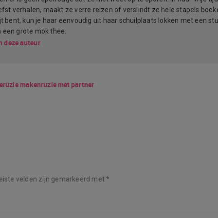
efst verhalen, maakt ze verre reizen of verslindt ze hele stapels boeke
jt bent, kun je haar eenvoudig uit haar schuilplaats lokken met een st
 een grote mok thee.
n deze auteur
e
ruzie maken
ruzie met partner
eiste velden zijn gemarkeerd met
*