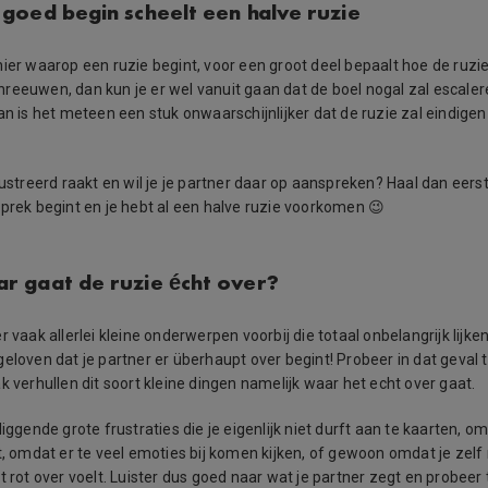
en goed begin scheelt een halve ruzie
nier waarop een ruzie begint, voor een groot deel bepaalt hoe de ruzi
reeuwen, dan kun je er wel vanuit gaan dat de boel nogal zal escaler
an is het meteen een stuk onwaarschijnlijker dat de ruzie zal eindigen
frustreerd raakt en wil je je partner daar op aanspreken? Haal dan eer
sprek begint en je hebt al een halve ruzie voorkomen 😉
aar gaat de ruzie écht over?
r vaak allerlei kleine onderwerpen voorbij die totaal onbelangrijk lijken
geloven dat je partner er überhaupt over begint! Probeer in dat geval 
k verhullen dit soort kleine dingen namelijk waar het echt over gaat.
liggende grote frustraties die je eigenlijk niet durft aan te kaarten, o
lt, omdat er te veel emoties bij komen kijken, of gewoon omdat je zelf
t rot over voelt. Luister dus goed naar wat je partner zegt en probee