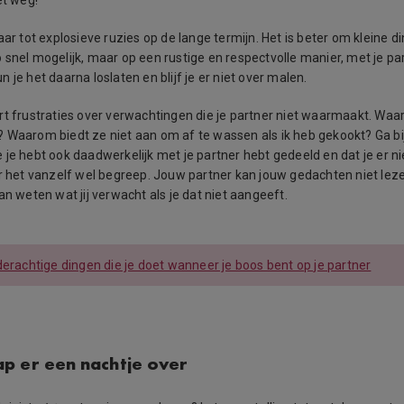
et weg!
aar tot explosieve ruzies op de lange termijn. Het is beter om kleine d
 snel mogelijk, maar op een rustige en respectvolle manier, met je pa
 je het daarna loslaten en blijf je er niet over malen.
rt frustraties over verwachtingen die je partner niet waarmaakt. Waar
 Waarom biedt ze niet aan om af te wassen als ik heb gekookt? Ga bij 
 je hebt ook daadwerkelijk met je partner hebt gedeeld en dat je er n
er het vanzelf wel begreep. Jouw partner kan jouw gedachten niet leze
an weten wat jij verwacht als je dat niet aangeeft.
derachtige dingen die je doet wanneer je boos bent op je partner
laap er een nachtje over