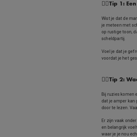
👉🏻Tip 1: E
Wist je dat de ma
je meteen met sch
op rustige toon, d
scheldpartij.
Voel je dat je ge
voordat je het ge
👉🏻Tip 2: W
Bij ruzies komen e
dat je amper kan 
door te lezen. Vaa
Er zijn vaak onder
en belangrijk voe
waar je je nou ech