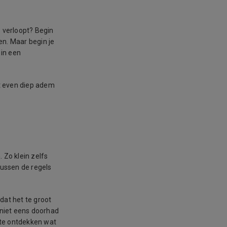
e verloopt? Begin
en. Maar begin je
 in een
st even diep adem
. Zo klein zelfs
tussen de regels
mdat het te groot
 niet eens doorhad
r te ontdekken wat