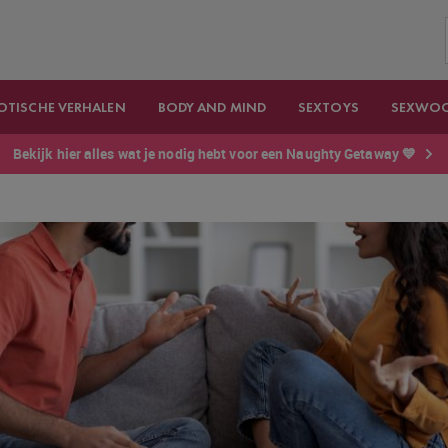
OTISCHE VERHALEN
BODY AND MIND
SEXTOYS
SEXWO
Bekijk hier alles wat je nodig hebt voor een Naughty Getaway 💙