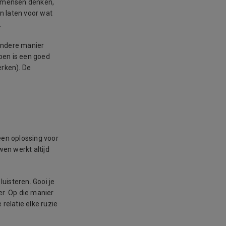
e mensen denken,
en laten voor wat
.
 andere manier
apen is een goed
erken). De
een oplossing voor
wen werkt altijd
luisteren. Gooi je
er. Op die manier
 relatie elke ruzie