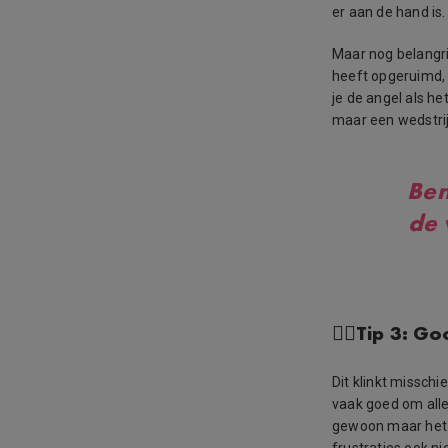
er aan de hand is.
Maar nog belangrij
heeft opgeruimd, 
je de angel als he
maar een wedstrij
Ben
de 
👉🏻Tip 3: Go
Dit klinkt misschi
vaak goed om alle
gewoon maar het e