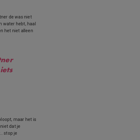
tner de was niet
n water hebt, haal
en het niet alleen
tner
iets
ploopt, maar het is
niet dat je
… stop je