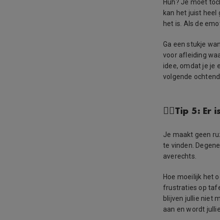
Huh? Je moet toch
kan het juist heel
het is. Als de emo
Ga een stukje wan
voor afleiding waa
idee, omdat je je
volgende ochtend 
👉🏻Tip 5: Er
Je maakt geen ruz
te vinden. Degene 
averechts.
Hoe moeilijk het o
frustraties op ta
blijven jullie nie
aan en wordt julli