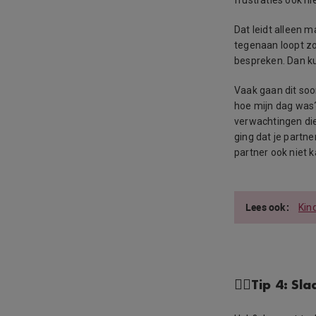
frustraties ook ni
Dat leidt alleen m
tegenaan loopt zo
bespreken. Dan kun
Vaak gaan dit soo
hoe mijn dag was?
verwachtingen die
ging dat je partn
partner ook niet k
Kin
👉🏻Tip 4: S