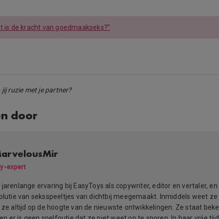
t is de kracht van goedmaakseks?”
ij ruzie met je partner?
en door
arvelousMir
y-expert
jarenlange ervaring bij EasyToys als copywriter, editor en vertaler, en
volutie van seksspeeltjes van dichtbij meegemaakt. Inmiddels weet ze 
s ze altijd op de hoogte van de nieuwste ontwikkelingen. Ze staat be
 en er is geen spelfoutje dat ze niet weet op te sporen. In haar vrije tijd