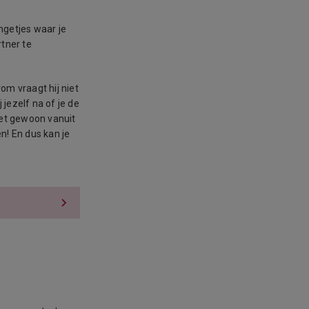
ingetjes waar je
rtner te
om vraagt hij niet
jezelf na of je de
iet gewoon vanuit
n! En dus kan je