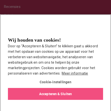
Recensies
Sekshoroscoop
Standje van de maand
Tips
Wij houden van cookies!
Toy van de maand
Door op “Accepteren & Sluiten” te klikken gaat u akkoord 
Vraag ’t onze seksuoloog
met het opslaan van cookies op uw apparaat voor het 
Interessante links
verbeteren van websitenavigatie, het analyseren van 
Seksuologen in Nederland
websitegebruik en om ons te helpen bij onze 
marketingprojecten. Cookies worden gebruikt voor het 
Erotisch verhaal insturen
personaliseren van advertenties.
Meer informatie
Onze auteurs
Cookie-instellingen
EasyToys shop
Accepteren & Sluiten
© 2026 EasyToys / EDC Retail B.V.