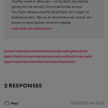
ToyRoy weet er alles van – en hij deelt zijn kennis
graag met de wereld. Via social media en ons
YouTube-kanaal staat hij altijd klaar om vragen te
beantwoorden, taboes te doorbreken en vooral: om
lezers te laten lachen én leren tegelijk.
Lees alles van deze auteur
panseksueel
seksualiteit
lesbienne
seksuele geaardheid
geaardheid
(s)experimenteren
panseksualiteit
kinsey scale
experimenteren
heteroflexibel
heteroflexibiliteit
2 RESPONSES
Paul
12/05/2022 om 18:32