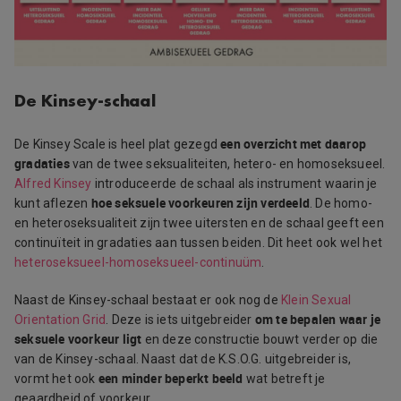
De Kinsey-schaal
een overzicht met daarop
De Kinsey Scale is heel plat gezegd
gradaties
van de twee seksualiteiten, hetero- en homoseksueel.
Alfred Kinsey
introduceerde de schaal als instrument waarin je
hoe seksuele voorkeuren zijn verdeeld
kunt aflezen
. De homo-
en heteroseksualiteit zijn twee uitersten en de schaal geeft een
continuïteit in gradaties aan tussen beiden. Dit heet ook wel het
heteroseksueel-homoseksueel-continuüm
.
Naast de Kinsey-schaal bestaat er ook nog de
Klein Sexual
om te bepalen waar je
Orientation Grid
. Deze is iets uitgebreider
seksuele voorkeur ligt
en deze constructie bouwt verder op die
van de Kinsey-schaal. Naast dat de K.S.O.G. uitgebreider is,
een minder beperkt beeld
vormt het ook
wat betreft je
geaardheid of voorkeur.