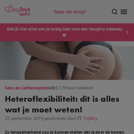
Naar de shop!
Ontdek dé sensatie van 2026 voor mannen: Xtensity!
Bekijk hier alles wat je nodig hebt voor een Naughty Getaway
💙
Seks en Liefde
Inspiratie
5.179 keer bekeken
Heteroflexibiliteit: dit is alles
wat je moet weten!
22 september 2019,
geschreven door
ToyRoy
Zo langzamerhand zou je kunnen stellen dat je door de bomen