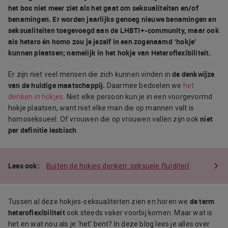
het bos niet meer ziet als het gaat om seksualiteiten en/of
benamingen. Er worden jaarlijks genoeg nieuwe benamingen en
seksualiteiten toegevoegd aan de LHBTI+-community, maar ook
als hetero én homo zou je jezelf in een zogenaamd ‘hokje’
kunnen plaatsen; namelijk in het hokje van Heteroflexibiliteit.
de denkwijze
Er zijn niet veel mensen die zich kunnen vinden in
van de huidige maatschappij.
Daarmee bedoelen we
het
denken in hokjes
. Niet elke persoon kun je in een voorgevormd
hokje plaatsen, want niet elke man die op mannen valt is
niet
homoseksueel. Of vrouwen die op vrouwen vallen zijn ook
per definitie lesbisch
.
Buiten de hokjes denken: seksuele fluïditeit
de term
Tussen al deze hokjes-seksualiteiten zien en horen we
heteroflexibiliteit
ook steeds vaker voorbij komen. Maar wat is
het en wat nou als je ‘het’ bent? In deze blog lees je alles over