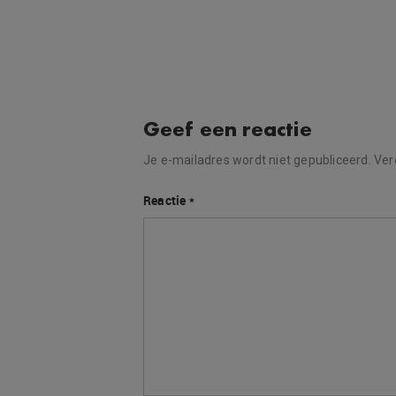
Geef een reactie
Je e-mailadres wordt niet gepubliceerd.
Ver
Reactie
*