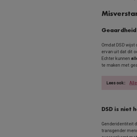
Misversta
Geaardheid 
Omdat DSD wijst 
ervan uit dat dit
all
Echter kunnen
te maken met gea
All
DSD is niet 
Genderidentiteit 
transgender mense