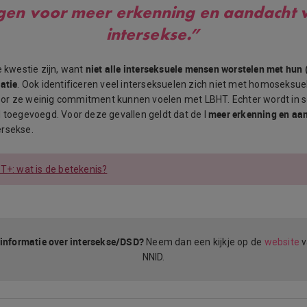
gen voor meer erkenning en aandacht 
intersekse.”
niet alle interseksuele mensen worstelen met hun 
e kwestie zijn, want
atie
. Ook identificeren veel interseksuelen zich niet met homoseksue
or ze weinig commitment kunnen voelen met LBHT. Echter wordt in
meer erkenning en aa
l toegevoegd. Voor deze gevallen geldt dat de I
ersekse.
T+: wat is de betekenis?
r informatie over intersekse/DSD?
Neem dan een kijkje op de
website
v
NNID.