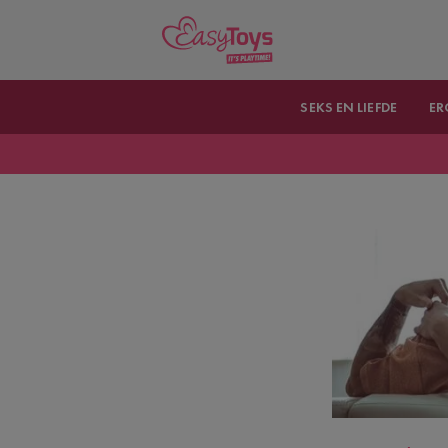
SEKS EN LIEFDE
ER