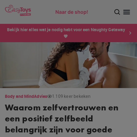
Naar de shop!
Ontdek dé sensatie van 2026 voor mannen: Xtensity!
Bekijk hier alles wat je nodig hebt voor een Naughty Getaway
💙
Body and Mind
Advies
1.109 keer bekeken
Waarom zelfvertrouwen en
een positief zelfbeeld
belangrijk zijn voor goede