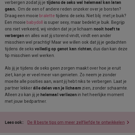
tijdens de seks wel helemaal kan laten
verbergen zodat jij je
gaan.
Om de een of andere reden onzeker over je borsten?
Draag een mooie
bralette
tijdens de seks. Niet blij met je buik?
Een mooie
babydoll
is super sexy, maar bedekt je buik. Begrijp
nooit hoeft te
ons niet verkeerd, wij vinden dat je je lichaam
verbergen
en alles wat jij storend vindt, vindt een ander
misschien wel prachtig! Maar we willen ook dat jij je gedachten
volledig op genot kan richten
tijdens de seks
, dus dan kan deze
tip misschien wel werken.
Als jij je tijdens de seks geen zorgen maakt over hoe je eruit
ziet, kan je er veel meer van genieten. Zo neem je zonder
moeite alle posities aan, want jij hebt niks te verbergen. Laat je
álle delen van je lichaam
partner lekker
zien, zonder schaamte.
helemaal verliezen
Alleen zo kan jij je
in het heerlijke moment
met jouw bedpartner.
De 8 beste tips om meer zelfliefde te ontwikkelen