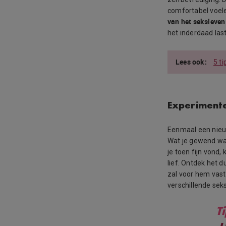
comfortabel voelen
van het seksleven
het inderdaad las
5 t
Experimente
Eenmaal een nieu
Wat je gewend was 
je toen fijn vond,
lief. Ontdek het 
zal voor hem vast 
verschillende seks
Ti