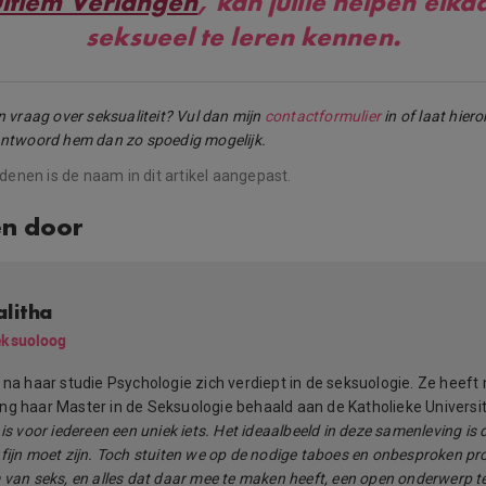
ltiem Verlangen
, kan jullie helpen elka
seksueel te leren kennen.
en vraag over seksualiteit? Vul dan mijn
contactformulier
in of laat hier
eantwoord hem dan zo spoedig mogelijk.
enen is de naam in dit artikel aangepast.
en door
alitha
eksuoloog
 na haar studie Psychologie zich verdiept in de seksuologie. Ze heeft
ng haar Master in de Seksuologie behaald aan de Katholieke Universit
is voor iedereen een uniek iets. Het ideaalbeeld in deze samenleving is d
 fijn moet zijn. Toch stuiten we op de nodige taboes en onbesproken pr
m van seks, en alles dat daar mee te maken heeft, een open onderwerp 