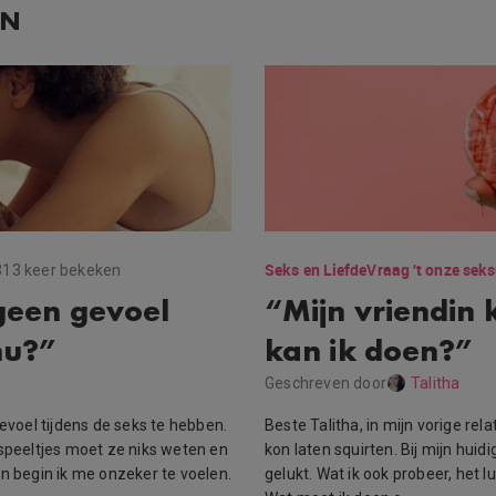
EN
Seks en Liefde
Vraag 't onze sek
313 keer bekeken
 geen gevoel
“Mijn vriendin 
 nu?”
kan ik doen?”
Geschreven door
Talitha
evoel tijdens de seks te hebben.
Beste Talitha, in mijn vorige relat
speeltjes moet ze niks weten en
kon laten squirten. Bij mijn huidi
n begin ik me onzeker te voelen.
gelukt. Wat ik ook probeer, het 