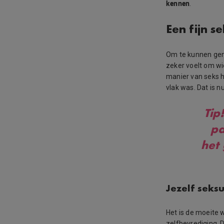
kennen
.
Een fijn 
Om te kunnen geni
zeker voelt om wie
manier van seks h
vlak was. Dat is n
Tip
pa
het
Jezelf seks
Het is de moeite 
zelfbevrediging. D