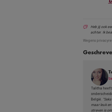
U
Heb jij ook e
achter. Ik b
Wegens privacyred
Geschrev
T
S
Talitha heeft
onderscheidi
België.
“Seks 
maar leuk en
streven is o