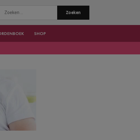
ORDENBOEK
SHOP