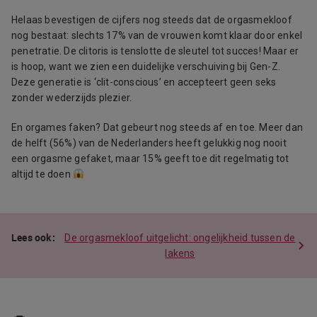
Helaas bevestigen de cijfers nog steeds dat de orgasmekloof
nog bestaat: slechts 17% van de vrouwen komt klaar door enkel
penetratie. De clitoris is tenslotte de sleutel tot succes! Maar er
is hoop, want we zien een duidelijke verschuiving bij Gen-Z.
Deze generatie is ‘clit-conscious’ en accepteert geen seks
zonder wederzijds plezier.
En orgames faken? Dat gebeurt nog steeds af en toe. Meer dan
de helft (56%) van de Nederlanders heeft gelukkig nog nooit
een orgasme gefaket, maar 15% geeft toe dit regelmatig tot
altijd te doen
De orgasmekloof uitgelicht: ongelijkheid tussen de
lakens