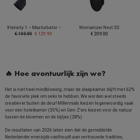
Xtensity 1 – Masturbator –
Womanizer Next 3D
Zwart
Pleasure - Zwart
€
199.99
€
129.99
€
209.00
🔥 Hoe avontuurlijk zijn we?
Het is niet heel mindblowing, maar de slaapkamer blijft met 62%
de favoriete plek om seks te hebben. We worden wel steeds
creatiever buiten de deur! Millennials kiezen tegenwoordig vaak
voor een hotelkamer (35%) en Gen-Z’ers kiezen voor de natuur
tussen de bloemen en de bijtjes (28%).
De resultaten van 2026 laten zien dat de gemiddelde
Nederlander enerzijds vasthoudt aan vertrouwde tradities,