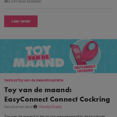
2.241 keer bekeken
Lees verder
Sextoys
Toy van de maand
Inspiratie
Toy van de maand:
EasyConnect Connect Cockring
Geschreven door
CheekyCharly
Toy van de maand is terug van weggeweest! In deze rubriek