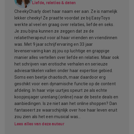
Liefde, relaties & daten
CheekyCharly doet haar naam eer aan. Ze is namelijk
lekker cheeky! Ze praatte voordat ze bij EasyToys
werkte al veel en graag over relaties, liefde en seks.
Je zou bijna kunnen ze zeggen dat ze de
relatietherapeut voor al haar vrienden en vriendinnen
was. Met 9 jaar schrijfervaring en 33 jaar
levenservaring kan zij jou op luchtige en grappige
manier alles vertellen over liefde en relaties. Maar ook
het schrijven van erotische verhalen en serieuze
adviesartikelen vallen onder haar expertise gebied.
Soms een beetje chaotisch, maar daardoor erg
geschikt voor een dynamische functie op de content
afdeling. In haar vrije uurtjes speurt ze als echte
koopjesjager urenlang (online) naar de beste deals en
aanbiedingen. Is ze niet aan het online shoppen? Dan
fantaseert ze waarschijnlijk over hoe haar leven eruit
zou zien als het een musical was…
Lees alles van deze auteur