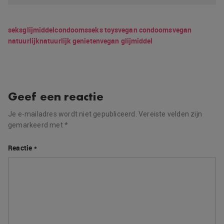
seks
glijmiddel
condooms
seks toys
vegan condooms
vegan
natuurlijk
natuurlijk genieten
vegan glijmiddel
Geef een reactie
Je e-mailadres wordt niet gepubliceerd.
Vereiste velden zijn
gemarkeerd met
*
Reactie
*