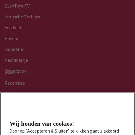
EasyToys TV
Erotische Verhalen
Fun Facts
How to
Inspiratie
Nachtkastje
Onderzoek
Quiz
Recensies
Sekshoroscoop
Standje van de maand
Tips
Wij houden van cookies!
Toy van de maand
Door op “Accepteren & Sluiten” te klikken gaat u akkoord 