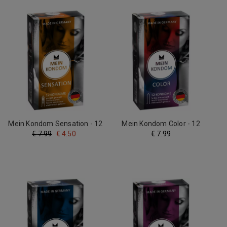
Mein Kondom Sensation - 12
Mein Kondom Color - 12
Condooms
Condooms
€
7.99
€
4.50
€
7.99