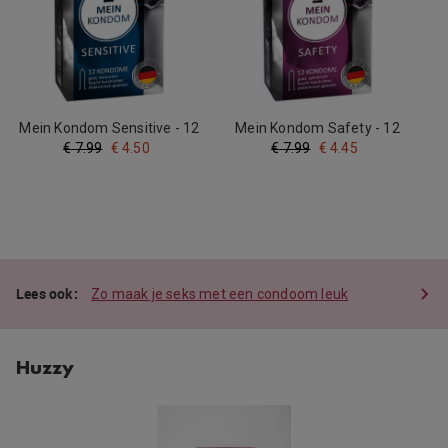
Mein Kondom Sensitive - 12
Mein Kondom Safety - 12
Condooms
Condooms
€
7.99
€
4.50
€
7.99
€
4.45
Zo maak je seks met een condoom leuk
Huzzy