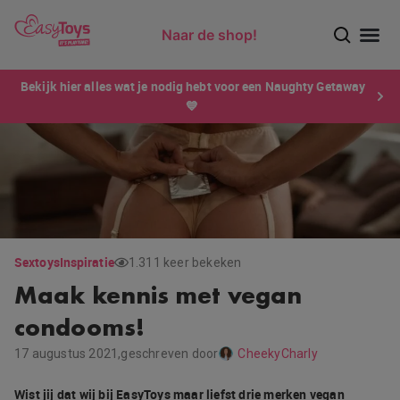
Naar de shop!
Ontdek dé sensatie van 2026 voor mannen: Xtensity!
Bekijk hier alles wat je nodig hebt voor een Naughty Getaway
💙
Sextoys
Inspiratie
1.311 keer bekeken
Maak kennis met vegan
condooms!
17 augustus 2021,
geschreven door
CheekyCharly
Wist jij dat wij bij EasyToys maar liefst drie merken vegan