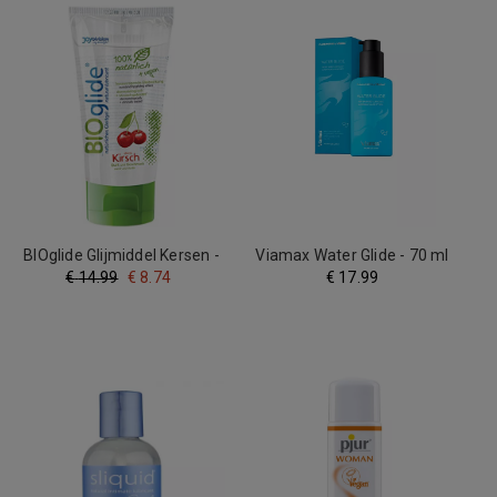
BIOglide Glijmiddel Kersen -
Viamax Water Glide - 70 ml
80 ml
€
14.99
€
8.74
€
17.99