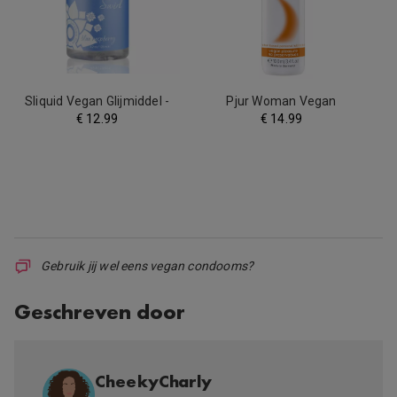
Sliquid Vegan Glijmiddel -
Pjur Woman Vegan
Blauwe Bes
Glijmiddel - 100 ml
€
12.99
€
14.99
Gebruik jij wel eens vegan condooms?
Geschreven door
CheekyCharly