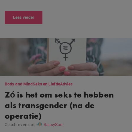
Lees verder
Body and Mind
Seks en Liefde
Advies
Zó is het om seks te hebben
als transgender (na de
operatie)
Geschreven door
SassySue