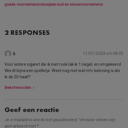
goede voornemens
nieuwjaar
oud en nieuw
voornemens
2 RESPONSES
S
11/01/2024 om 08:05
Voor iedere sigaret die ik niet rook lak ik 1 nagel, en omgekeerd.
Wordt bijna een spelletje. Weet nog niet wat m’n beloning is als
ik de 20 haal!?
Beantwoorden
Geef een reactie
Je e-mailadres wordt niet gepubliceerd.
Vereiste velden zijn
gemarkeerd met
*