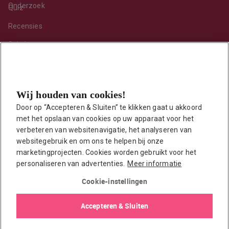
Onderzoek
Quiz
Recensies
Sekshoroscoop
Standje van de maand
Tips
Wij houden van cookies!
Toy van de maand
Door op “Accepteren & Sluiten” te klikken gaat u akkoord 
Vraag ’t onze seksuoloog
met het opslaan van cookies op uw apparaat voor het 
Interessante links
verbeteren van websitenavigatie, het analyseren van 
Seksuologen in Nederland
websitegebruik en om ons te helpen bij onze 
marketingprojecten. Cookies worden gebruikt voor het 
Erotisch verhaal insturen
personaliseren van advertenties.
Meer informatie
Onze auteurs
Cookie-instellingen
EasyToys shop
Accepteren & Sluiten