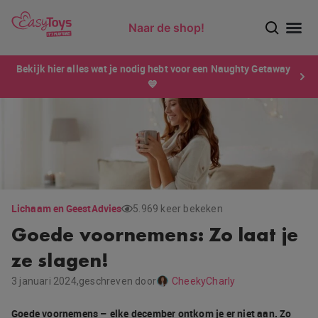
Naar de shop!
Ontdek dé sensatie van 2026 voor mannen: Xtensity!
Bekijk hier alles wat je nodig hebt voor een Naughty Getaway
💙
Lichaam en Geest
Advies
5.969 keer bekeken
Goede voornemens: Zo laat je
ze slagen!
3 januari 2024,
geschreven door
CheekyCharly
Goede voornemens – elke december ontkom je er niet aan. Zo