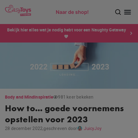
Naar de shop!
Ontdek dé sensatie van 2026 voor mannen: Xtensity!
Bekijk hier alles wat je nodig hebt voor een Naughty Getaway
💙
Body and Mind
Inspiratie
981 keer bekeken
How to… goede voornemens
opstellen voor 2023
28 december 2022,
geschreven door
JuicyJoy