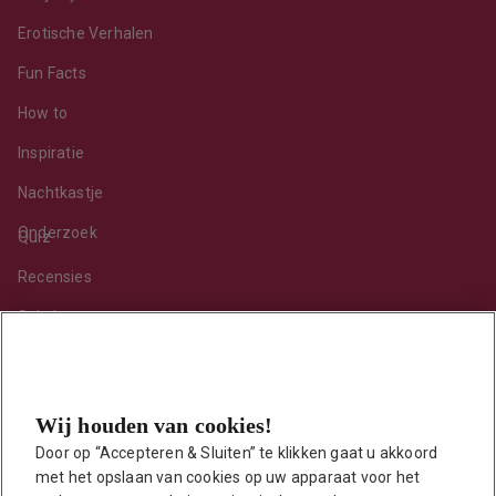
Erotische Verhalen
Fun Facts
How to
Inspiratie
Nachtkastje
Onderzoek
Quiz
Recensies
Sekshoroscoop
Standje van de maand
Tips
Wij houden van cookies!
Toy van de maand
Door op “Accepteren & Sluiten” te klikken gaat u akkoord 
Vraag ’t onze seksuoloog
met het opslaan van cookies op uw apparaat voor het 