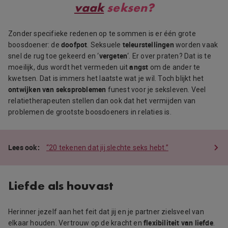
vaak
seksen?
Zonder specifieke redenen op te sommen is er één grote
doofpot
teleurstellingen
boosdoener: de
. Seksuele
worden vaak
vergeten
snel de rug toe gekeerd en ‘
‘. Er over praten? Dat is te
angst
moeilijk, dus wordt het vermeden uit
om de ander te
kwetsen. Dat is immers het laatste wat je wil. Toch blijkt het
ontwijken van seksproblemen
funest voor je seksleven. Veel
relatietherapeuten stellen dan ook dat het vermijden van
problemen de grootste boosdoeners in relaties is.
“20 tekenen dat jij slechte seks hebt.”
Liefde als houvast
Herinner jezelf aan het feit dat jij en je partner zielsveel van
flexibiliteit van liefde
elkaar houden. Vertrouw op de kracht en
.