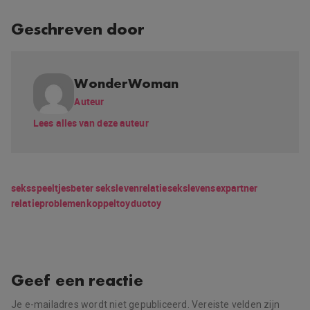
Geschreven door
WonderWoman
Auteur
Lees alles van deze auteur
seksspeeltjes
beter seksleven
relatie
seksleven
sex
partner
relatieproblemen
koppeltoy
duotoy
Geef een reactie
Je e-mailadres wordt niet gepubliceerd.
Vereiste velden zijn