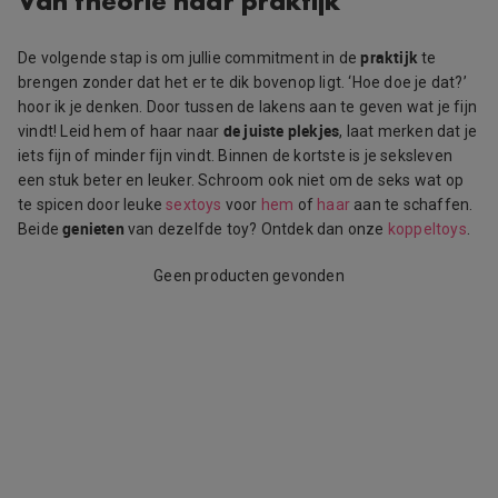
Van theorie naar praktijk
praktijk
De volgende stap is om jullie commitment in de
te
brengen zonder dat het er te dik bovenop ligt. ‘Hoe doe je dat?’
hoor ik je denken. Door tussen de lakens aan te geven wat je fijn
de juiste plekjes
vindt! Leid hem of haar naar
, laat merken dat je
iets fijn of minder fijn vindt. Binnen de kortste is je seksleven
een stuk beter en leuker. Schroom ook niet om de seks wat op
te spicen door leuke
sextoys
voor
hem
of
haar
aan te schaffen.
genieten
Beide
van dezelfde toy? Ontdek dan onze
koppeltoys
.
Geen producten gevonden