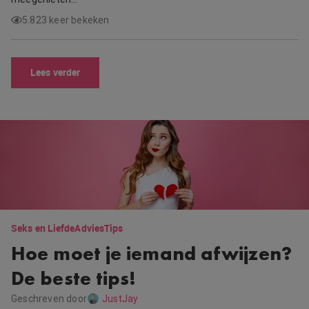
5.823 keer bekeken
Lees verder
Seks en Liefde
Advies
Tips
Hoe moet je iemand afwijzen?
De beste tips!
Geschreven door
JustJay