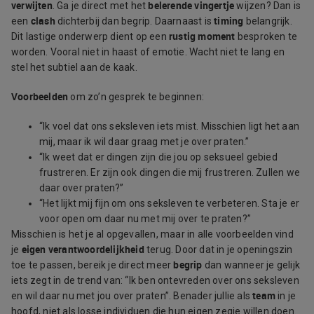
verwijten
belerende vingertje
. Ga je direct met het
wijzen? Dan is
clash
timing
een
dichterbij dan begrip. Daarnaast is
belangrijk.
rustig moment
Dit lastige onderwerp dient op een
besproken te
worden. Vooral niet in haast of emotie. Wacht niet te lang en
stel het subtiel aan de kaak.
Voorbeelden
om zo’n gesprek te beginnen:
“Ik voel dat ons seksleven iets mist. Misschien ligt het aan
mij, maar ik wil daar graag met je over praten.”
“Ik weet dat er dingen zijn die jou op seksueel gebied
frustreren. Er zijn ook dingen die mij frustreren. Zullen we
daar over praten?”
“Het lijkt mij fijn om ons seksleven te verbeteren. Sta je er
voor open om daar nu met mij over te praten?”
Misschien is het je al opgevallen, maar in alle voorbeelden vind
eigen verantwoordelijkheid
je
terug. Door dat in je openingszin
begrip
toe te passen, bereik je direct meer
dan wanneer je gelijk
iets zegt in de trend van: “Ik ben ontevreden over ons seksleven
team
en wil daar nu met jou over praten”. Benader jullie als
in je
hoofd, niet als losse individuen die hun eigen zegje willen doen.