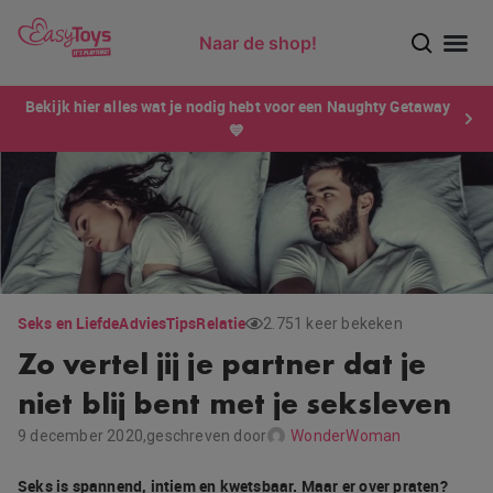
Naar de shop!
Ontdek dé sensatie van 2026 voor mannen: Xtensity!
Bekijk hier alles wat je nodig hebt voor een Naughty Getaway
💙
Seks en Liefde
Advies
Tips
Relatie
2.751 keer bekeken
Zo vertel jij je partner dat je
niet blij bent met je seksleven
9 december 2020,
geschreven door
WonderWoman
Seks is spannend, intiem en kwetsbaar. Maar er over praten?