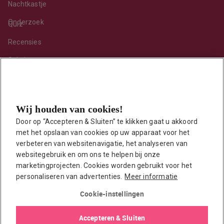
Nachtkastje
Onderzoek
Quiz
Recensies
Sekshoroscoop
Standje van de maand
Tips
Wij houden van cookies!
Toy van de maand
Door op “Accepteren & Sluiten” te klikken gaat u akkoord 
Vraag ’t onze seksuoloog
met het opslaan van cookies op uw apparaat voor het 
Interessante links
verbeteren van websitenavigatie, het analyseren van 
Seksuologen in Nederland
websitegebruik en om ons te helpen bij onze 
marketingprojecten. Cookies worden gebruikt voor het 
Erotisch verhaal insturen
personaliseren van advertenties.
Meer informatie
Onze auteurs
Cookie-instellingen
EasyToys shop
Accepteren & Sluiten