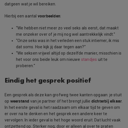
datgeen wat je wil bereiken.
voorbeelden
Hierbij een aantal
:
“We hebben niet meer zo veel seks als eerst, dat maakt
me onzeker over of je mij nog wel aantrekkelijk vindt.”
“Onze seks was in het verleden een stuk intiemer, ik mis
dat soms. Hoe kijk jij daar tegen aan?”
“We seksen vrijwel altijd op dezelfde manier, misschien is
het voor ons beide leuk om nieuwe
standjes
uit te
proberen.”
Eindig het gesprek positief
Een gesprek als deze kan grofweg twee kanten opgaan: je stuit
weerstand
dichterbij
elkaar
op
van je partner óf het brengt jullie
.
In het eerste geval is het raadzaam om elkaar tijd te geven om
er over na te denken en het gesprek een andere keer te
vervolgen. In ieder geval is het hoge woord eruit. Dat lucht vaak
ontzettend op. Sterker nog; door er alleen al over te praten