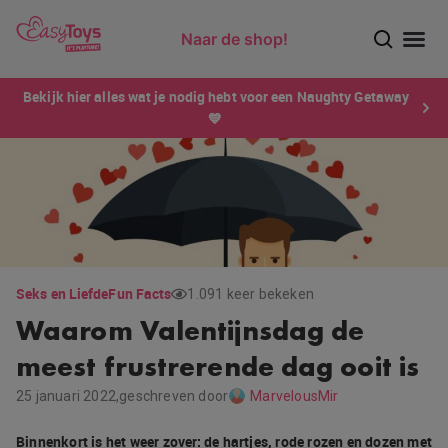
Naar de shop!
Ontdek dé sensatie van 2026 voor mannen: Xtensity!
Bekijk hier alles wat je nodig hebt voor een Naughty Getaway
💙
Seks en Liefde
Fun Facts
1.091 keer bekeken
Waarom Valentijnsdag de
meest frustrerende dag ooit is
25 januari 2022,
geschreven door
MarvelousMir
Binnenkort is het weer zover: de hartjes, rode rozen en dozen met