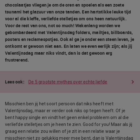
chocolaatjes vliegen je om de oren en spoelen als een zoete
tsunami het glazuur van onze tanden. Een hartstikke leuke tijd
voor al die kleffe, verliefde stelletjes om ons heen natuurlijk.
Voor de rest van ons, not so much! Wekenlang worden we
gebombardeerd met Valentijnsdag folders, mailtjes, billboards,
posters en reclamespotjes. Ook al ga je onder een steen leven, je
ontkomt er gewoon niet aan. En laten we even eerlijk zijn; als jij
Valentijnsdag maar niks vindt, dan is dat gewoon erg
frustrerend.
De 5 grootste mythes over echte liefde
Misschien ben jij het soort persoon dat niks heeft met
Valentijnsdag, maar er verder ook niks op tegen heeft. Of je
bent happy single en vindt het geen enkel probleem om al die
verliefde stelletjes om je heen te zien. Good for you! Maar als jij
graag een relatie zou willen of je zit in een relatie waar je
misschien niet zo gelukkig meer mee bent, dan is Valentijnsdag