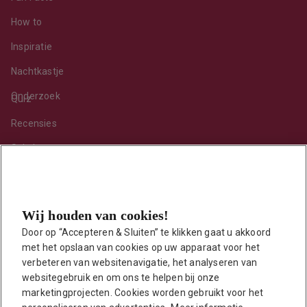
How to
Inspiratie
Nachtkastje
Onderzoek
Quiz
Recensies
Sekshoroscoop
Standje van de maand
Tips
Wij houden van cookies!
Toy van de maand
Door op “Accepteren & Sluiten” te klikken gaat u akkoord 
Vraag ’t onze seksuoloog
met het opslaan van cookies op uw apparaat voor het 
Interessante links
verbeteren van websitenavigatie, het analyseren van 
Seksuologen in Nederland
websitegebruik en om ons te helpen bij onze 
marketingprojecten. Cookies worden gebruikt voor het 
Erotisch verhaal insturen