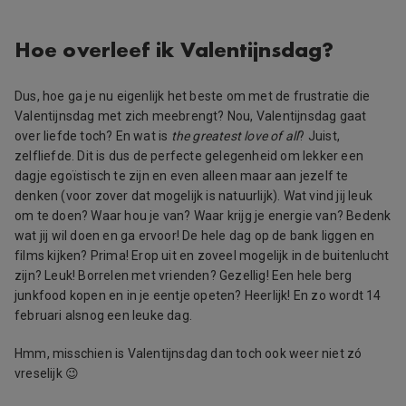
Hoe overleef ik Valentijnsdag?
Dus, hoe ga je nu eigenlijk het beste om met de frustratie die
Valentijnsdag met zich meebrengt? Nou, Valentijnsdag gaat
over liefde toch? En wat is
the greatest love of all
? Juist,
zelfliefde. Dit is dus de perfecte gelegenheid om lekker een
dagje egoïstisch te zijn en even alleen maar aan jezelf te
denken (voor zover dat mogelijk is natuurlijk). Wat vind jij leuk
om te doen? Waar hou je van? Waar krijg je energie van? Bedenk
wat jij wil doen en ga ervoor! De hele dag op de bank liggen en
films kijken? Prima! Erop uit en zoveel mogelijk in de buitenlucht
zijn? Leuk! Borrelen met vrienden? Gezellig! Een hele berg
junkfood kopen en in je eentje opeten? Heerlijk! En zo wordt 14
februari alsnog een leuke dag.
Hmm, misschien is Valentijnsdag dan toch ook weer niet zó
vreselijk 😉