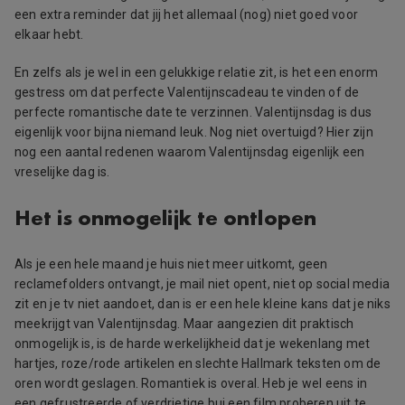
een extra reminder dat jij het allemaal (nog) niet goed voor
elkaar hebt.
En zelfs als je wel in een gelukkige relatie zit, is het een enorm
gestress om dat perfecte Valentijnscadeau te vinden of de
perfecte romantische date te verzinnen. Valentijnsdag is dus
eigenlijk voor bijna niemand leuk. Nog niet overtuigd? Hier zijn
nog een aantal redenen waarom Valentijnsdag eigenlijk een
vreselijke dag is.
Het is onmogelijk te ontlopen
Als je een hele maand je huis niet meer uitkomt, geen
reclamefolders ontvangt, je mail niet opent, niet op social media
zit en je tv niet aandoet, dan is er een hele kleine kans dat je niks
meekrijgt van Valentijnsdag. Maar aangezien dit praktisch
onmogelijk is, is de harde werkelijkheid dat je wekenlang met
hartjes, roze/rode artikelen en slechte Hallmark teksten om de
oren wordt geslagen. Romantiek is overal. Heb je wel eens in
een gefrustreerde of verdrietige bui een film proberen uit te