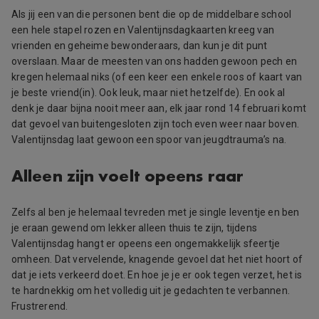
Als jij een van die personen bent die op de middelbare school
een hele stapel rozen en Valentijnsdagkaarten kreeg van
vrienden en geheime bewonderaars, dan kun je dit punt
overslaan. Maar de meesten van ons hadden gewoon pech en
kregen helemaal niks (of een keer een enkele roos of kaart van
je beste vriend(in). Ook leuk, maar niet hetzelfde). En ook al
denk je daar bijna nooit meer aan, elk jaar rond 14 februari komt
dat gevoel van buitengesloten zijn toch even weer naar boven.
Valentijnsdag laat gewoon een spoor van jeugdtrauma’s na.
Alleen zijn voelt opeens raar
Zelfs al ben je helemaal tevreden met je single leventje en ben
je eraan gewend om lekker alleen thuis te zijn, tijdens
Valentijnsdag hangt er opeens een ongemakkelijk sfeertje
omheen. Dat vervelende, knagende gevoel dat het niet hoort of
dat je iets verkeerd doet. En hoe je je er ook tegen verzet, het is
te hardnekkig om het volledig uit je gedachten te verbannen.
Frustrerend.