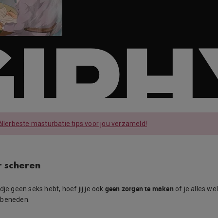
állerbeste masturbatie tips voor jou verzameld!
r scheren
geen zorgen te maken
dje geen seks hebt, hoef jij je ook
of je alles we
 beneden.