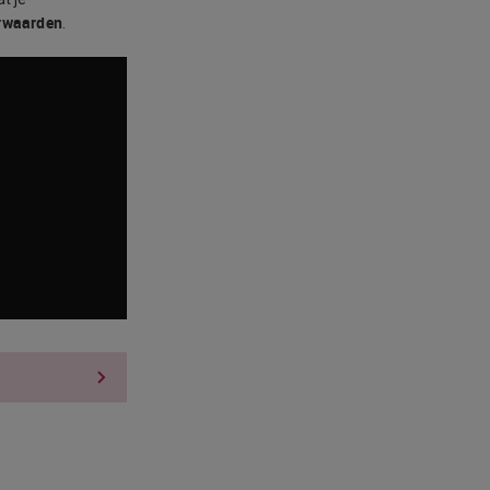
orwaarden
.