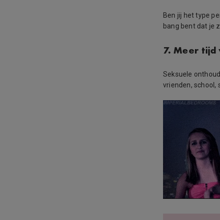
Ben jij het type p
bang bent dat je 
7. Meer tij
Seksuele onthoudi
vrienden, school,