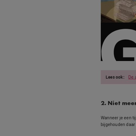
De 
2. Niet mee
Wanneer je een tij
bijgehouden daar