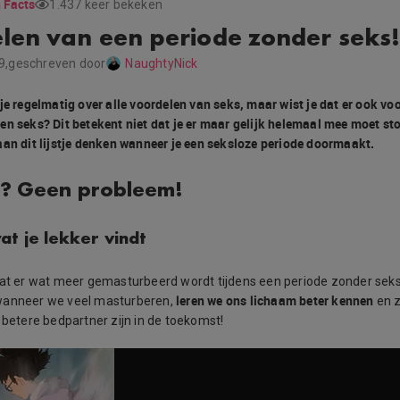
 Facts
1.437 keer bekeken
len van een periode zonder seks!
9,
geschreven door
NaughtyNick
je regelmatig over alle voordelen van seks, maar wist je dat er ook vo
en seks? Dit betekent niet dat je er maar gelijk helemaal mee moet s
aan dit lijstje denken wanneer je een seksloze periode doormaakt.
? Geen probleem!
wat je lekker vindt
dat er wat meer gemasturbeerd wordt tijdens een periode zonder seks
leren we ons lichaam beter kennen
wanneer we veel masturberen,
en z
 betere bedpartner zijn in de toekomst!