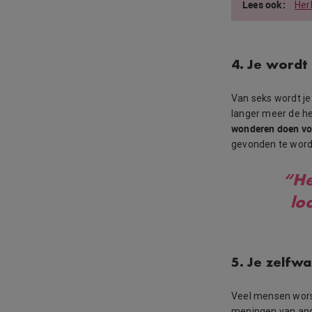
Her
4. Je wordt 
Van seks wordt je 
langer meer de he
wonderen doen vo
gevonden te word
“He
lo
5. Je zelfw
Veel mensen wors
meningen van ander