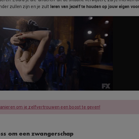
leren van jezelf te houden op jouw eigen vo
er zullen zijn en je zult
anieren om je zelfvertrouwen een boost te geven!
ess om een zwangerschap