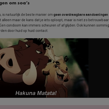
gen om soa’s
geen overdraagbare aandoeningen
 is natuurlijk de beste manier om
 alleen maar de kans dat je iets oploopt, maar is niet zo betrouwbaar
 Een condoom kan immers scheuren of afglijden. Ook kunnen sommig
den door huid op huid contact.