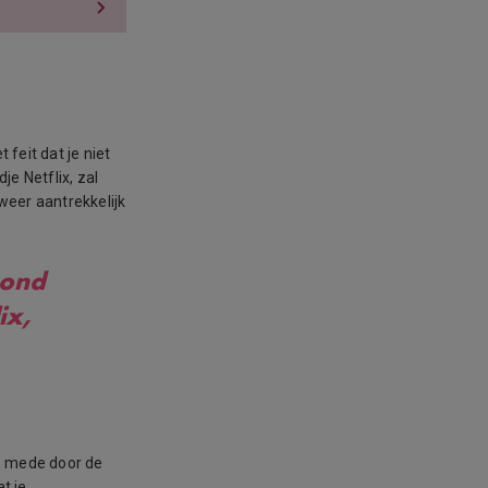
 feit dat je niet
e Netflix, zal
weer aantrekkelijk
vond
ix,
, mede door de
t je