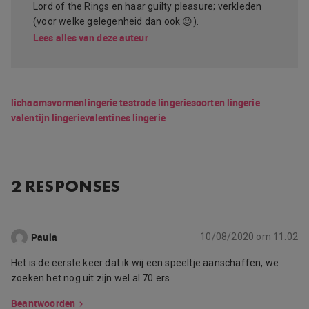
Lord of the Rings en haar guilty pleasure; verkleden
(voor welke gelegenheid dan ook 😉).
Lees alles van deze auteur
lichaamsvormen
lingerie test
rode lingerie
soorten lingerie
valentijn lingerie
valentines lingerie
2 RESPONSES
Paula
10/08/2020 om 11:02
Het is de eerste keer dat ik wij een speeltje aanschaffen, we
zoeken het nog uit zijn wel al 70 ers
Beantwoorden