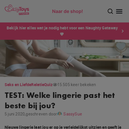
Naar de shop!
Ontdek dé sensatie van 2026 voor mannen: Xtensity!
Bekijk hier alles wat je nodig hebt voor een Naughty Getaway
💙
Seks en Liefde
Relatie
Quiz
15.505 keer bekeken
TEST: Welke lingerie past het
beste bij jou?
5 juni 2020,
geschreven door
SassySue
Nieuwe lingerie laat jou er op je verleidelijkst uitzien en geeft je