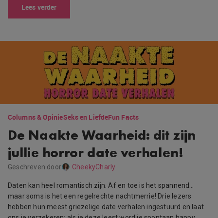
Lees verder
Columns & Opinie
Seks en Liefde
Fun Facts
De Naakte Waarheid: dit zijn
jullie horror date verhalen!
Geschreven door
CheekyCharly
Daten kan heel romantisch zijn. Af en toe is het spannend…
maar soms is het een regelrechte nachtmerrie! Drie lezers
hebben hun meest griezelige date verhalen ingestuurd en laat
ons je verzekeren: als je deze leest word je spontaan happy