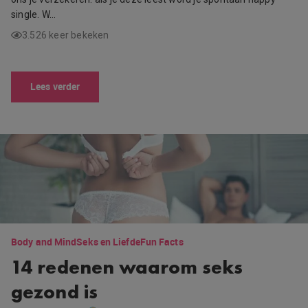
single. W…
3.526 keer bekeken
Lees verder
Body and Mind
Seks en Liefde
Fun Facts
14 redenen waarom seks
gezond is