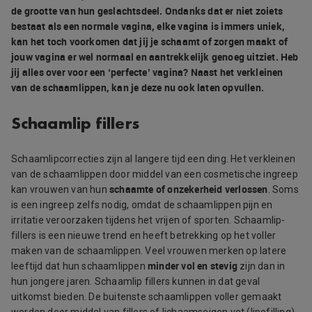
de grootte van hun geslachtsdeel. Ondanks dat er niet zoiets
bestaat als een normale vagina, elke vagina is immers uniek,
kan het toch voorkomen dat jij je schaamt of zorgen maakt of
jouw vagina er wel normaal en aantrekkelijk genoeg uitziet. Heb
jij alles over voor een ‘perfecte’ vagina? Naast het verkleinen
van de schaamlippen, kan je deze nu ook laten opvullen.
Schaamlip fillers
Schaamlipcorrecties zijn al langere tijd een ding. Het verkleinen
van de schaamlippen door middel van een cosmetische ingreep
schaamte of onzekerheid verlossen
kan vrouwen van hun
. Soms
is een ingreep zelfs nodig, omdat de schaamlippen pijn en
irritatie veroorzaken tijdens het vrijen of sporten. Schaamlip-
fillers is een nieuwe trend en heeft betrekking op het voller
maken van de schaamlippen. Veel vrouwen merken op latere
minder vol en stevig
leeftijd dat hun schaamlippen
zijn dan in
hun jongere jaren. Schaamlip fillers kunnen in dat geval
uitkomst bieden. De buitenste schaamlippen voller gemaakt
worden door middel van fillers of lichaamseigen vet (lipofilling).