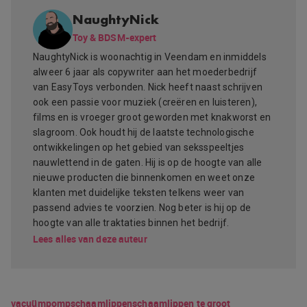
NaughtyNick
Toy & BDSM-expert
NaughtyNick is woonachtig in Veendam en inmiddels
alweer 6 jaar als copywriter aan het moederbedrijf
van EasyToys verbonden. Nick heeft naast schrijven
ook een passie voor muziek (creëren en luisteren),
films en is vroeger groot geworden met knakworst en
slagroom. Ook houdt hij de laatste technologische
ontwikkelingen op het gebied van seksspeeltjes
nauwlettend in de gaten. Hij is op de hoogte van alle
nieuwe producten die binnenkomen en weet onze
klanten met duidelijke teksten telkens weer van
passend advies te voorzien. Nog beter is hij op de
hoogte van alle traktaties binnen het bedrijf.
Lees alles van deze auteur
vacuümpomp
schaamlippen
schaamlippen te groot