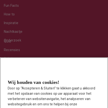
Fun Facts
How to
Inspiratie
Nachtkastje
Onderzoek
Quiz
Recensies
Sekshoroscoop
Standje van de maand
Tips
Wij houden van cookies!
Toy van de maand
Door op “Accepteren & Sluiten” te klikken gaat u akkoord 
Vraag ’t onze seksuoloog
met het opslaan van cookies op uw apparaat voor het 
Interessante links
verbeteren van websitenavigatie, het analyseren van 
Seksuologen in Nederland
websitegebruik en om ons te helpen bij onze 