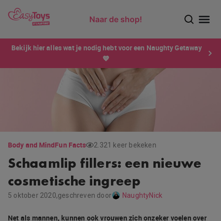
Naar de shop!
Ontdek dé sensatie van 2026 voor mannen: Xtensity!
Bekijk hier alles wat je nodig hebt voor een Naughty Getaway
💙
Body and Mind
Fun Facts
2.321 keer bekeken
Schaamlip fillers: een nieuwe
cosmetische ingreep
5 oktober 2020,
geschreven door
NaughtyNick
Net als mannen, kunnen ook vrouwen zich onzeker voelen over