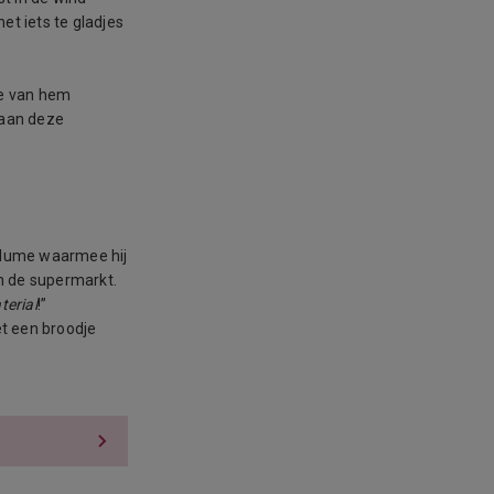
 net iets te gladjes
je van hem
t aan deze
 volume waarmee hij
in de supermarkt.
terial
!”
t een broodje