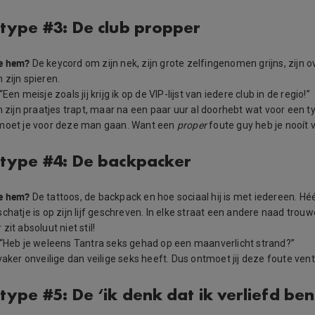
 type #3: De club propper
e hem?
De keycord om zijn nek, zijn grote zelfingenomen grijns, zijn 
 zijn spieren.
“Een meisje zoals jij krijg ik op de VIP-lijst van iedere club in de regio!”
in zijn praatjes trapt, maar na een paar uur al doorhebt wat voor een typ
 moet je voor deze man gaan. Want een
proper
foute guy heb je nooít v
 type #4: De backpacker
e hem?
De tattoos, de backpack en hoe sociaal hij is met iedereen. Héél
chatje is op zijn lijf geschreven. In elke straat een andere naad trou
zit absoluut niet stil!
“Heb je weleens Tantra seks gehad op een maanverlicht strand?”
 vaker onveilige dan veilige seks heeft. Dus ontmoet jij deze foute ven
type #5: De ‘ik denk dat ik verliefd ben