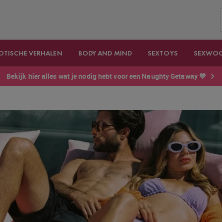
OTISCHE VERHALEN
BODY AND MIND
SEXTOYS
SEXWO
Bekijk hier alles wat je nodig hebt voor een Naughty Getaway 💙