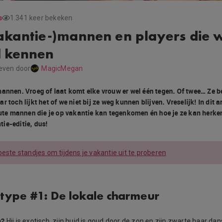
s
1.341 keer bekeken
akantie-)mannen en players die 
l kennen
even door
MagicMegan
mannen. Vroeg of laat komt elke vrouw er wel één tegen. Of twee… Ze 
r toch lijkt het of we niet bij ze weg kunnen blijven. Vreselijk! In dit
foute mannen die je op vakantie kan tegenkomen én hoe je ze kan herk
ie-editie, dus!
beste standjes om tijdens je vakantie uit te proberen
 type #1: De lokale charmeur
m?
Hij is exotisch, zijn huid is goud door de zon en zijn zwarte haar dan