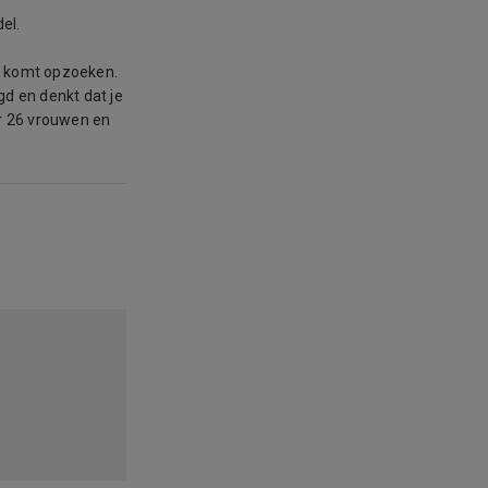
el.
tie komt opzoeken.
agd en denkt dat je
r 26 vrouwen en