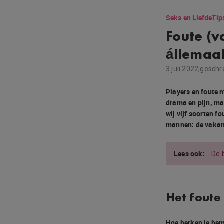
Seks en Liefde
Tip
Foute (v
állemaa
3 juli 2022,
geschr
Players en foute 
drama en pijn, maa
wij vijf soorten 
mannen: de vakant
De 
Het foute
Hoe herken je he