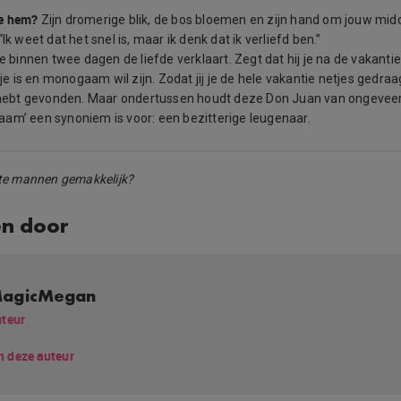
e hem?
Zijn dromerige blik, de bos bloemen en zijn hand om jouw midd
 “Ik weet dat het snel is, maar ik denk dat ik verliefd ben.”
 je binnen twee dagen de liefde verklaart. Zegt dat hij je na de vakan
p je is en monogaam wil zijn. Zodat jij je de hele vakantie netjes gedra
fe hebt gevonden. Maar ondertussen houdt deze Don Juan van ongevee
am’ een synoniem is voor: een bezitterige leugenaar.
ute mannen gemakkelijk?
en door
agicMegan
teur
n deze auteur