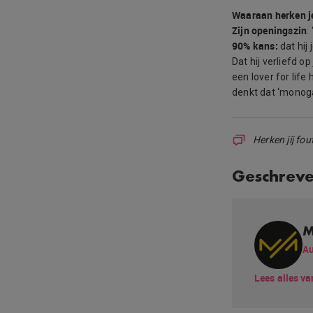
Waaraan herken j
Zijn openingszin
:
90% kans:
dat hij
Dat hij verliefd o
een lover for li
denkt dat ‘monoga
Herken jij fo
Geschrev
M
Au
Lees alles va