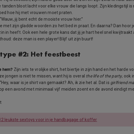
tte tanden bloot lacht voor elke vrouw die langs loopt. Zijn kledingstijl is
goed hoe hij met vrouwen moet praten.
“Wauw, jij bent echt de mooiste vrouw hier.”
 je met zijn gladde woorden zo het bed in praat. En daarna? Dan hoor 
in in heeft. Ook een hele grote kans dat jij je hart heel snel kwijtraak
oud: deze man is een player! Blijf uit zijn buurt!
 type #2: Het feestbeest
e hem?
Zijn iets te vrolijke shirt, het biertje in zijn hand en het harde
ze jongen is niet te missen, want hij is overal
the life of the party
, ook 
“Hey, waar is je shirt van gemaakt? Ah, ik zie het al. Dat is
girlfriend ma
op een avond met minimaal vijf meiden zoent en de avond eindigt me
t
12 leukste sextoys voor in je handbagage of koffer