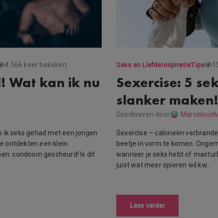
Seks en Liefde
Inspiratie
Tips
4.566 keer bekeken
1
 Wat kan ik nu
Sexercise: 5 sek
slanker maken
Geschreven door
MarvelousM
heb ik seks gehad met een jongen
Sexercise – calorieën verbrande
we ontdekten een klein
beetje in vorm te komen. Ongeme
men: condoom gescheurd! Is dit
wanneer je seks hebt of masturbe
juist wat meer spieren wil kw…
Lees verder