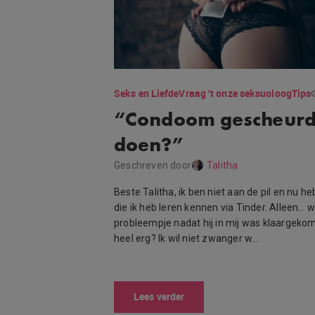
Seks en Liefde
Vraag 't onze seksuoloog
Tips
“Condoom gescheurd!
doen?”
Geschreven door
Talitha
Beste Talitha, ik ben niet aan de pil en nu 
die ik heb leren kennen via Tinder. Alleen… 
probleempje nadat hij in mij was klaargeko
heel erg? Ik wil niet zwanger w…
Lees verder