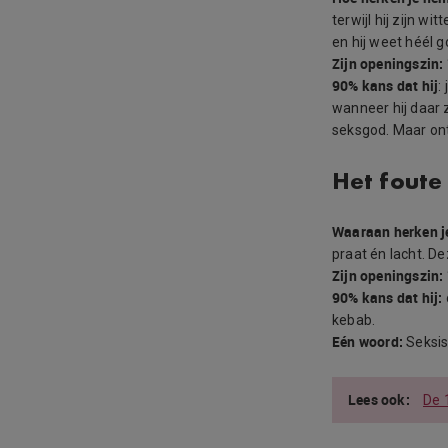
terwijl hij zijn wi
en hij weet héél 
Zijn openingszin:
90% kans dat hij
:
wanneer hij daar z
seksgod. Maar onth
Het foute
Waaraan herken j
praat én lacht. De
Zijn openingszin:
90% kans dat hij:
kebab.
Eén woord:
Seksis
De 