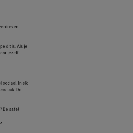
overdreven
e dit is. Als je
oor jezelf.
 sociaal. In elk
wens ook. De
t? Be safe!
’