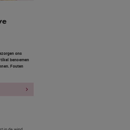
we
bezorgen ons
 artikel benoemen
ennen. Fouten
st in de wind