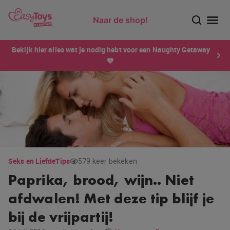
Naar de shop!
Ontdek dé sensatie van 2026 voor mannen: Xtensity!
Bekijk hier alles wat je nodig hebt voor een Naughty Getaway
💙
Seks en Liefde
Tips
579 keer bekeken
Paprika, brood, wijn.. Niet
afdwalen! Met deze tip blijf je
bij de vrijpartij!