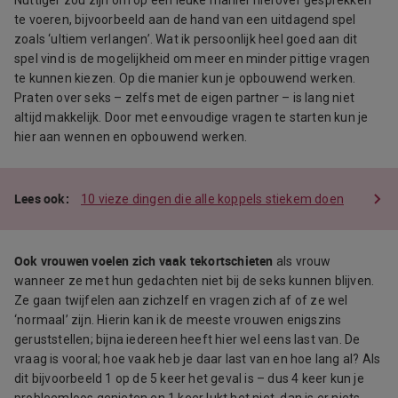
Nuttiger zou zijn om op een leuke manier hierover gesprekken
te voeren, bijvoorbeeld aan de hand van een uitdagend spel
zoals ‘ultiem verlangen’. Wat ik persoonlijk heel goed aan dit
spel vind is de mogelijkheid om meer en minder pittige vragen
te kunnen kiezen. Op die manier kun je opbouwend werken.
Praten over seks – zelfs met de eigen partner – is lang niet
altijd makkelijk. Door met eenvoudige vragen te starten kun je
hier aan wennen en opbouwend werken.
10 vieze dingen die alle koppels stiekem doen
Ook vrouwen voelen zich vaak tekortschieten
als vrouw
wanneer ze met hun gedachten niet bij de seks kunnen blijven.
Ze gaan twijfelen aan zichzelf en vragen zich af of ze wel
‘normaal’ zijn. Hierin kan ik de meeste vrouwen enigszins
geruststellen; bijna iedereen heeft hier wel eens last van. De
vraag is vooral; hoe vaak heb je daar last van en hoe lang al? Als
dit bijvoorbeeld 1 op de 5 keer het geval is – dus 4 keer kun je