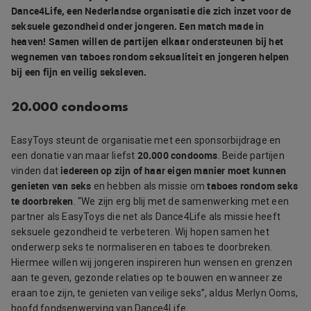
Dance4Life, een Nederlandse organisatie die zich inzet voor de
seksuele gezondheid onder jongeren. Een match made in
heaven! Samen willen de partijen elkaar ondersteunen bij het
wegnemen van taboes rondom seksualiteit en jongeren helpen
bij een fijn en veilig seksleven.
20.000 condooms
EasyToys steunt de organisatie met een sponsorbijdrage en
20.000 condooms
een donatie van maar liefst
. Beide partijen
iedereen op zijn of haar eigen manier moet kunnen
vinden dat
genieten van seks
taboes rondom seks
en hebben als missie om
te doorbreken
. “We zijn erg blij met de samenwerking met een
partner als EasyToys die net als Dance4Life als missie heeft
seksuele gezondheid te verbeteren. Wij hopen samen het
onderwerp seks te normaliseren en taboes te doorbreken.
Hiermee willen wij jongeren inspireren hun wensen en grenzen
aan te geven, gezonde relaties op te bouwen en wanneer ze
eraan toe zijn, te genieten van veilige seks”, aldus Merlyn Ooms,
hoofd fondsenwerving van Dance4Life.