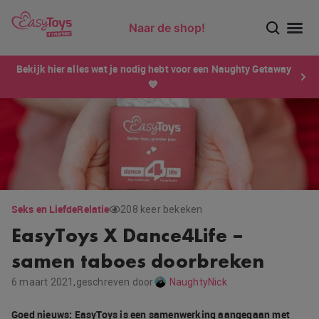
Naar de shop!
Ontdek dé sensatie van 2026 voor mannen: Xtensity!
Bekijk hier alles wat je nodig hebt voor een Naughty Getaway
💙
Seks en Liefde
Relatie
208 keer bekeken
EasyToys X Dance4Life –
samen taboes doorbreken
6 maart 2021,
geschreven door
NaughtyNick
Goed nieuws: EasyToys is een samenwerking aangegaan met