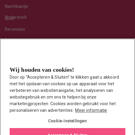
Nachtkastje
Onderzoek
Quiz
Recensies
Sekshoroscoop
Standje van de maand
Tips
Wij houden van cookies!
Toy van de maand
Door op “Accepteren & Sluiten” te klikken gaat u akkoord 
Vraag ’t onze seksuoloog
met het opslaan van cookies op uw apparaat voor het 
Interessante links
verbeteren van websitenavigatie, het analyseren van 
Seksuologen in Nederland
websitegebruik en om ons te helpen bij onze 
marketingprojecten. Cookies worden gebruikt voor het 
Erotisch verhaal insturen
personaliseren van advertenties.
Meer informatie
Onze auteurs
Cookie-instellingen
EasyToys shop