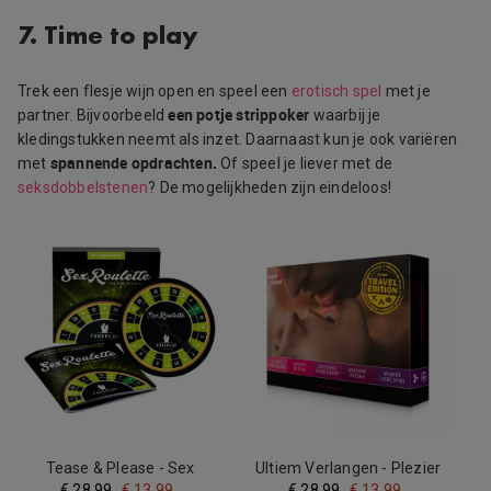
7. Time to play
Trek een flesje wijn open en speel een
erotisch spel
met je
een potje strippoker
partner. Bijvoorbeeld
waarbij je
kledingstukken neemt als inzet. Daarnaast kun je ook variëren
spannende opdrachten.
met
Of speel je liever met de
seksdobbelstenen
? De mogelijkheden zijn eindeloos!
Tease & Please - Sex
Ultiem Verlangen - Plezier
Roulette Foreplay
Onderweg
€
28.99
€
13.99
€
28.99
€
13.99