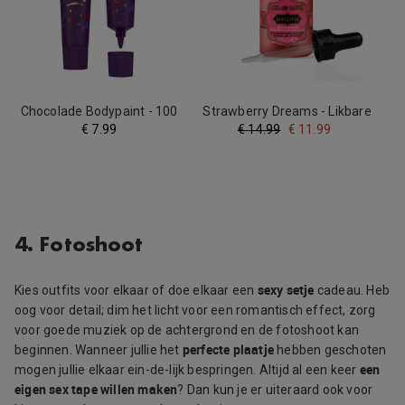
Chocolade Bodypaint - 100
Strawberry Dreams - Likbare
ml
Olie - 22 ml
€
7.99
€
14.99
€
11.99
4. Fotoshoot
sexy setje
Kies outfits voor elkaar of doe elkaar een
cadeau. Heb
oog voor detail; dim het licht voor een romantisch effect, zorg
voor goede muziek op de achtergrond en de fotoshoot kan
perfecte plaatje
beginnen. Wanneer jullie het
hebben geschoten
een
mogen jullie elkaar ein-de-lijk bespringen. Altijd al een keer
eigen sex tape willen maken
? Dan kun je er uiteraard ook voor