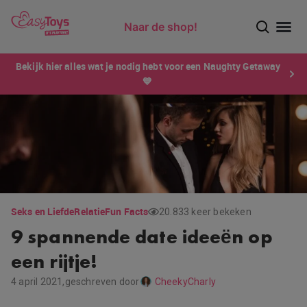
Naar de shop!
Ontdek dé sensatie van 2026 voor mannen: Xtensity!
Bekijk hier alles wat je nodig hebt voor een Naughty Getaway
💙
Seks en Liefde
Relatie
Fun Facts
20.833 keer bekeken
9 spannende date ideeën op
een rijtje!
4 april 2021,
geschreven door
CheekyCharly