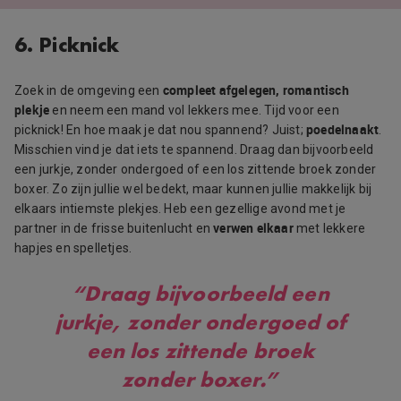
6. Picknick
compleet afgelegen, romantisch
Zoek in de omgeving een
plekje
en neem een mand vol lekkers mee. Tijd voor een
poedelnaakt
picknick! En hoe maak je dat nou spannend? Juist;
.
Misschien vind je dat iets te spannend. Draag dan bijvoorbeeld
een jurkje, zonder ondergoed of een los zittende broek zonder
boxer. Zo zijn jullie wel bedekt, maar kunnen jullie makkelijk bij
elkaars intiemste plekjes. Heb een gezellige avond met je
verwen elkaar
partner in de frisse buitenlucht en
met lekkere
hapjes en spelletjes.
“Draag bijvoorbeeld een
jurkje, zonder ondergoed of
een los zittende broek
zonder boxer.”