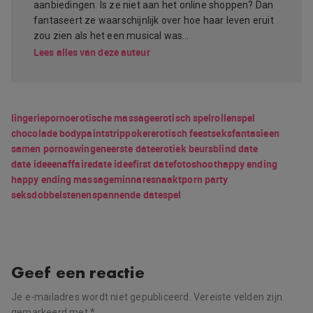
aanbiedingen. Is ze niet aan het online shoppen? Dan
fantaseert ze waarschijnlijk over hoe haar leven eruit
zou zien als het een musical was…
Lees alles van deze auteur
lingerie
porno
erotische massage
erotisch spel
rollenspel
chocolade bodypaint
strippoker
erotisch feest
seksfantasieen
samen porno
swingen
eerste date
erotiek beurs
blind date
date ideeen
affaire
date idee
first date
fotoshoot
happy ending
happy ending massage
minnares
naakt
porn party
seksdobbelstenen
spannende date
spel
Geef een reactie
Je e-mailadres wordt niet gepubliceerd.
Vereiste velden zijn
gemarkeerd met
*