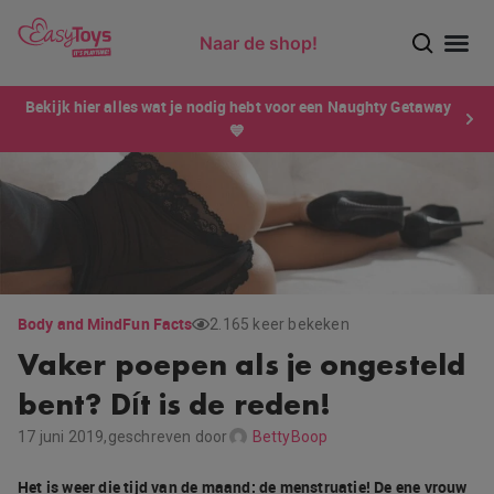
Naar de shop!
Ontdek dé sensatie van 2026 voor mannen: Xtensity!
Bekijk hier alles wat je nodig hebt voor een Naughty Getaway
💙
Body and Mind
Fun Facts
2.165 keer bekeken
Vaker poepen als je ongesteld
bent? Dít is de reden!
17 juni 2019,
geschreven door
BettyBoop
Het is weer die tijd van de maand: de menstruatie! De ene vrouw