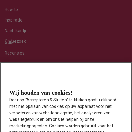
How to
Inspiratie
Nachtkastje
Onderzoek
Quiz
Recensies
Sekshoroscoop
Standje van de maand
Tips
Wij houden van cookies!
Toy van de maand
Door op “Accepteren & Sluiten” te klikken gaat u akkoord 
Vraag ’t onze seksuoloog
met het opslaan van cookies op uw apparaat voor het 
Interessante links
verbeteren van websitenavigatie, het analyseren van 
Seksuologen in Nederland
websitegebruik en om ons te helpen bij onze 
marketingprojecten. Cookies worden gebruikt voor het 
Erotisch verhaal insturen