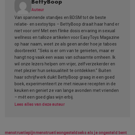
BettyBoop
Auteur
Van spannende standjes en BDSM tot de beste
relatie- en sextoytips – BettyBoop draait haar hand er
niet voor om! Met een flinke dosis ervaring in sexual
wellness en talloze artikelen voor EasyToys Magazine
op haar naam, weet ze als geen ander hoe je taboes
doorbreekt. “Seks is er om van te genieten, maar er
hangt nog vaak een waas van schaamte omheen. Ik
wil onze lezers helpen om vrijer, zelfverzekerder en
met plezier hun seksualiteit te ontdekken.” Buiten
haar schrijfwerk duikt BettyBoop graag in een goed
boek, experimenteert ze met nieuwe recepten in de
keuken en geniet ze van lange avonden met vrienden
– mét een goed glas wijn erbij.
Lees alles van deze auteur
menstruatiepijn
menstruatie
ongesteld
seks als je ongesteld bent