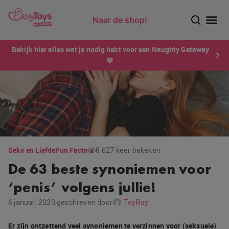
Naar de shop!
Ontdek dé sensatie van 2026 voor mannen: Xtensity!
Bekijk hier alles wat je nodig hebt voor een Naughty Getaway
💙
Seks en Liefde
Fun Facts
8.627 keer bekeken
De 63 beste synoniemen voor
‘penis’ volgens jullie!
6 januari 2020,
geschreven door
ToyRoy
Er zijn ontzettend veel synoniemen te verzinnen voor (seksuele)