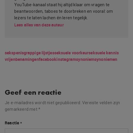
YouTube-kanaal staat hij altijd klaar om vragen te
beantwoorden, taboes te doorbreken en vooral: om
lezers te laten lachen én leren tegelijk.
Lees alles van deze auteur
seks
penis
grappige lijstjes
seksuele voorkeur
seksuele kennis
vrijen
benamingen
facebook
instagram
synoniem
synoniemen
Geef een reactie
Je e-mailadres wordt niet gepubliceerd.
Vereiste velden zijn
gemarkeerd met
*
Reactie
*