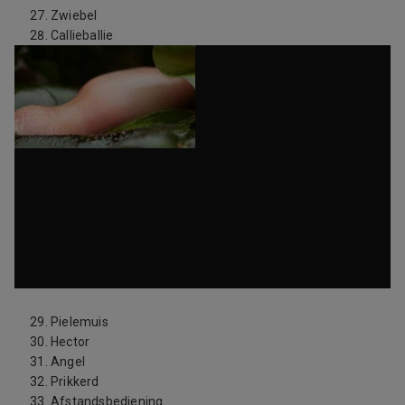
Zwiebel
Callieballie
Pielemuis
Hector
Angel
Prikkerd
Afstandsbediening