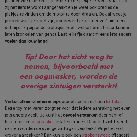
partner voelt. Je kent dat ene zachte plekje, je weet waar hij of
zij het liefste wordt aangeraakt en je weet ook precies de
plekjes te vinden om de motor te doen draaien. Ook al weet je
precies waar je moet zijn, soms weet je partner zelf niet eens
dat hij of zij bijzondere plekjes heeft welke hem of haar kunnen
eens iets anders
laten kronkelen van genot. Laat je liefje daarom
voelen dan jouw hand
!
Tip!
Door het zicht weg te
nemen, bijvoorbeeld met
een oogmasker, worden de
overige zintuigen versterkt!
Verken elkaars lichaam
bijvoorbeeld eens met een
kietelaar
.
Deze toy met veren zorgt er voor dat iedere aanraking net even
gevoel versterken
iets anders voelt. Je kunt het
door hem of
haar ook een
oogmasker
te laten dragen. Door het zicht weg te
nemen worden de overige zintuigen versterkt! Wil je het wat
grover aanpakken? Dan kun je ook een
strokenzweep
(flogger)