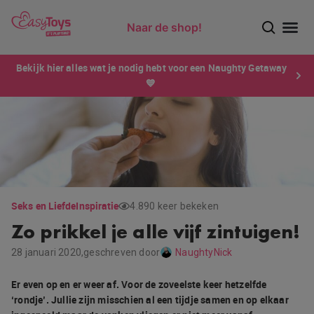
Naar de shop!
Ontdek dé sensatie van 2026 voor mannen: Xtensity!
Bekijk hier alles wat je nodig hebt voor een Naughty Getaway
💙
Seks en Liefde
Inspiratie
4.890 keer bekeken
Zo prikkel je alle vijf zintuigen!
28 januari 2020,
geschreven door
NaughtyNick
Er even op en er weer af. Voor de zoveelste keer hetzelfde
‘rondje’. Jullie zijn misschien al een tijdje samen en op elkaar