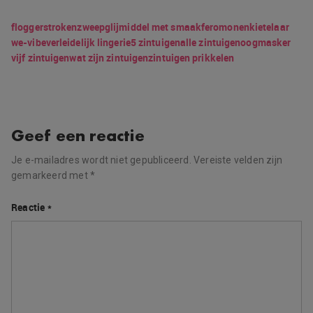
flogger
strokenzweep
glijmiddel met smaak
feromonen
kietelaar
we-vibe
verleidelijk lingerie
5 zintuigen
alle zintuigen
oogmasker
vijf zintuigen
wat zijn zintuigen
zintuigen prikkelen
Geef een reactie
Je e-mailadres wordt niet gepubliceerd.
Vereiste velden zijn
gemarkeerd met
*
Reactie
*