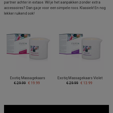
partner achter in extase. Wil je het aanpakken zonder extra
accessoires? Dan ga je voor een simpele roos. Klassiek! En nog
lekker ruikend ook!
Exotiq Massagekaars
Exotiq Massagekaars Violet
Bamboe Orchideeën - 200g
Rose - 200g
€
29.99
€
19.99
€
29.99
€
13.99