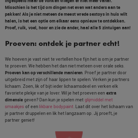
ingespeeld maar de vonken vliegen er niet meer vanaf.
Misschien is het tijd om dingen net even wat anders aan te
pakken! Als je niet meteen de meest wrede sextoys in huis wilt
halen, is het een optie om elkaar eens opnieuw te ontdekken.
Proef, ruik, voel, hoor en zie de ander, haal alle 5 zintuigen aan!
Proeven: ontdek je partner echt!
We hoeven je vast niet te vertellen hoe fijn het is om je partner
te proeven. We hebben het dan niet meteen over orale seks.
Proeven kan op verschillende manieren
. Proef je partner door
uitgebreid met zijn of haar lippen te spelen. Verken je partners
lichaam. Zoen, lik of bijt ieder lichaamsdeel en verken elk
extra
favoriete plekje van je lover. Wil je het proeven een
dimensie
geven? Dan kun je spelen met
glijmiddel met
smaakjes
of een
likbare bodypaint
. Laat dit over het lichaam van
je partner druppelen en lik het langzaam op. Jij proeft, je
partner geniet!