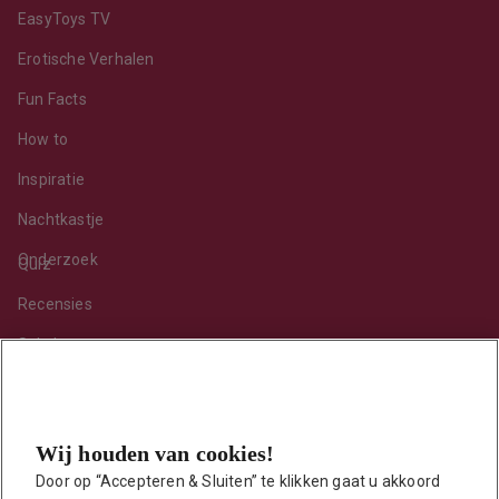
EasyToys TV
Erotische Verhalen
Fun Facts
How to
Inspiratie
Nachtkastje
Onderzoek
Quiz
Recensies
Sekshoroscoop
Standje van de maand
Tips
Wij houden van cookies!
Toy van de maand
Door op “Accepteren & Sluiten” te klikken gaat u akkoord 