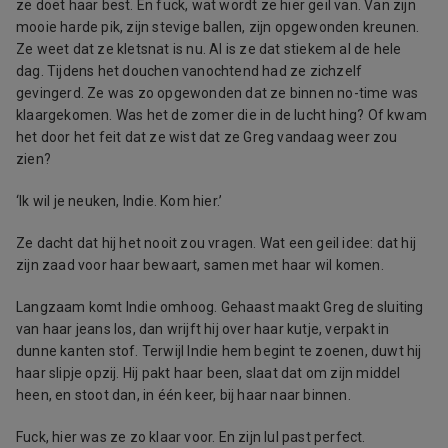
ze doet haar best. En fuck, wat wordt ze hier geil van. Van zijn
mooie harde pik, zijn stevige ballen, zijn opgewonden kreunen.
Ze weet dat ze kletsnat is nu. Al is ze dat stiekem al de hele
dag. Tijdens het douchen vanochtend had ze zichzelf
gevingerd. Ze was zo opgewonden dat ze binnen no-time was
klaargekomen. Was het de zomer die in de lucht hing? Of kwam
het door het feit dat ze wist dat ze Greg vandaag weer zou
zien?
‘Ik wil je neuken, Indie. Kom hier.’
Ze dacht dat hij het nooit zou vragen. Wat een geil idee: dat hij
zijn zaad voor haar bewaart, samen met haar wil komen.
Langzaam komt Indie omhoog. Gehaast maakt Greg de sluiting
van haar jeans los, dan wrijft hij over haar kutje, verpakt in
dunne kanten stof. Terwijl Indie hem begint te zoenen, duwt hij
haar slipje opzij. Hij pakt haar been, slaat dat om zijn middel
heen, en stoot dan, in één keer, bij haar naar binnen.
Fuck, hier was ze zo klaar voor. En zijn lul past perfect.