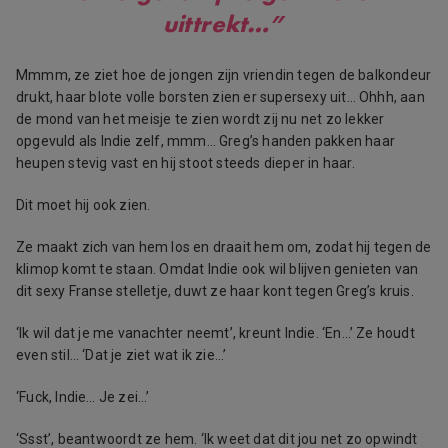
uittrekt…”
Mmmm, ze ziet hoe de jongen zijn vriendin tegen de balkondeur
drukt, haar blote volle borsten zien er supersexy uit… Ohhh, aan
de mond van het meisje te zien wordt zij nu net zo lekker
opgevuld als Indie zelf, mmm… Greg’s handen pakken haar
heupen stevig vast en hij stoot steeds dieper in haar.
Dit moet hij ook zien.
Ze maakt zich van hem los en draait hem om, zodat hij tegen de
klimop komt te staan. Omdat Indie ook wil blijven genieten van
dit sexy Franse stelletje, duwt ze haar kont tegen Greg’s kruis.
‘Ik wil dat je me vanachter neemt’, kreunt Indie. ‘En…’ Ze houdt
even stil… ‘Dat je ziet wat ik zie…’
‘Fuck, Indie… Je zei…’
‘Ssst’, beantwoordt ze hem. ‘Ik weet dat dit jou net zo opwindt