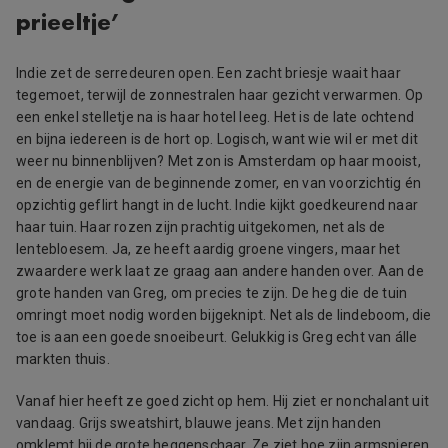
prieeltje’
Indie zet de serredeuren open. Een zacht briesje waait haar
tegemoet, terwijl de zonnestralen haar gezicht verwarmen. Op
een enkel stelletje na is haar hotel leeg. Het is de late ochtend
en bijna iedereen is de hort op. Logisch, want wie wil er met dit
weer nu binnenblijven? Met zon is Amsterdam op haar mooist,
en de energie van de beginnende zomer, en van voorzichtig én
opzichtig geflirt hangt in de lucht. Indie kijkt goedkeurend naar
haar tuin. Haar rozen zijn prachtig uitgekomen, net als de
lentebloesem. Ja, ze heeft aardig groene vingers, maar het
zwaardere werk laat ze graag aan andere handen over. Aan de
grote handen van Greg, om precies te zijn. De heg die de tuin
omringt moet nodig worden bijgeknipt. Net als de lindeboom, die
toe is aan een goede snoeibeurt. Gelukkig is Greg echt van álle
markten thuis.
Vanaf hier heeft ze goed zicht op hem. Hij ziet er nonchalant uit
vandaag. Grijs sweatshirt, blauwe jeans. Met zijn handen
omklemt hij de grote heggenschaar. Ze ziet hoe zijn armspieren