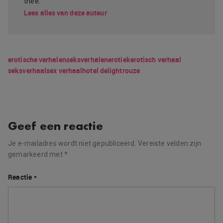
thee.
Lees alles van deze auteur
erotische verhalen
seksverhalen
erotiek
erotisch verhaal
seksverhaal
sex verhaal
hotel delight
rouze
Geef een reactie
Je e-mailadres wordt niet gepubliceerd.
Vereiste velden zijn
gemarkeerd met
*
Reactie
*