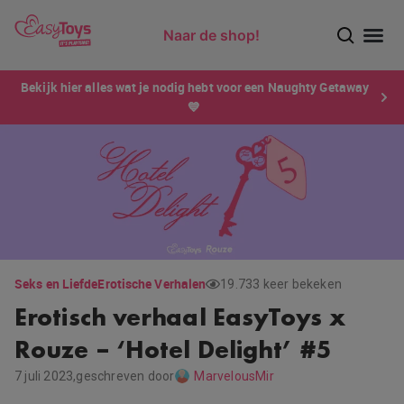
Naar de shop!
Ontdek dé sensatie van 2026 voor mannen: Xtensity!
Bekijk hier alles wat je nodig hebt voor een Naughty Getaway
💙
Seks en Liefde
Erotische Verhalen
19.733 keer bekeken
Erotisch verhaal EasyToys x
Rouze – ‘Hotel Delight’ #5
7 juli 2023,
geschreven door
MarvelousMir