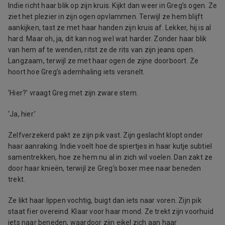
Indie richt haar blik op zijn kruis. Kijkt dan weer in Greg’s ogen. Ze
ziet het plezier in zijn ogen opvlammen. Terwijl ze hem blijft
aankijken, tast ze met haar handen zijn kruis af. Lekker, hij is al
hard. Maar oh, ja, dit kan nog wel wat harder. Zonder haar blik
van hem af te wenden, ritst ze de rits van zijn jeans open.
Langzaam, terwijl ze met haar ogen de zijne doorboort. Ze
hoort hoe Greg’s ademhaling iets versnelt.
‘Hier?’ vraagt Greg met zijn zware stem.
‘Ja, hier.’
Zelfverzekerd pakt ze zijn pik vast. Zijn geslacht klopt onder
haar aanraking. Indie voelt hoe de spiertjes in haar kutje subtiel
samentrekken, hoe ze hem nu al in zich wil voelen. Dan zakt ze
door haar knieën, terwijl ze Greg’s boxer mee naar beneden
trekt.
Ze likt haar lippen vochtig, buigt dan iets naar voren. Zijn pik
staat fier overeind. Klaar voor haar mond. Ze trekt zijn voorhuid
iets naar beneden, waardoor zijn eikel zich aan haar