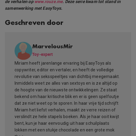
de verhalen op
www.rouze.me
. Deze serie kwam tot stand in
samenwerking met EasyToys.
Geschreven door
MarvelousMir
Toy-expert
Miriam heeft jarenlange ervaring bij EasyToys als
copywriter, editor en vertaler, en heeft de volledige
revolutie van seksspeeltjes van dichtbij meegemaakt.
Inmiddels weet ze alles van sextoys en is ze altijd op
de hoogte van de nieuwste ontwikkelingen. Ze staat
bekend om haar kritische blik en er is geen spelfoutje
dat ze niet weet op te sporen. In haar vrije tijd schrijft
Miriam het liefst verhalen, maakt ze verre reizen of
verslindt ze hele stapels boeken. Als je haar ooit kwijt
bent, kun je haar eenvoudig uit haar schuilplaats
lokken met een stukje chocolade en een grote mok