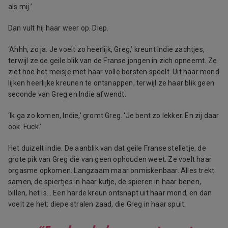
als mij.’
Dan vult hij haar weer op. Diep.
‘Ahhh, zo ja. Je voelt zo heerlijk, Greg,’ kreunt Indie zachtjes,
terwijl ze de geile blik van de Franse jongen in zich opneemt. Ze
ziet hoe het meisje met haar volle borsten speelt. Uit haar mond
lijken heerlijke kreunen te ontsnappen, terwijl ze haar blik geen
seconde van Greg en Indie afwendt.
‘Ik ga zo komen, Indie,’ gromt Greg. ‘Je bent zo lekker. En zij daar
ook. Fuck.’
Het duizelt Indie. De aanblik van dat geile Franse stelletje, de
grote pik van Greg die van geen ophouden weet. Ze voelt haar
orgasme opkomen. Langzaam maar onmiskenbaar. Alles trekt
samen, de spiertjes in haar kutje, de spieren in haar benen,
billen, het is… Een harde kreun ontsnapt uit haar mond, en dan
voelt ze het: diepe stralen zaad, die Greg in haar spuit.