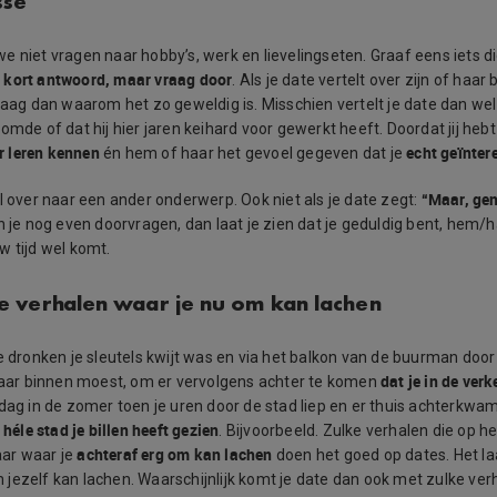
sse
e niet vragen naar hobby’s, werk en lievelingseten. Graaf eens iets d
 kort antwoord, maar vraag door
. Als je date vertelt over zijn of haa
raag dan waarom het zo geweldig is. Misschien vertelt je date dan wel
omde of dat hij hier jaren keihard voor gewerkt heeft. Doordat jij he
er leren kennen
echt geïnter
én hem of haar het gevoel gegeven dat je
“Maar, ge
l over naar een ander onderwerp. Ook niet als je date zegt:
 je nog even doorvragen, dan laat je zien dat je geduldig bent, hem/h
w tijd wel komt.
e verhalen waar je nu om kan lachen
e dronken je sleutels kwijt was en via het balkon van de buurman door
dat je in de ve
r binnen moest, om er vervolgens achter te komen
 dag in de zomer toen je uren door de stad liep en er thuis achterkwam 
héle stad je billen heeft gezien
. Bijvoorbeeld. Zulke verhalen die op 
achteraf erg om kan lachen
ar waar je
doen het goed op dates. Het laa
jezelf kan lachen. Waarschijnlijk komt je date dan ook met zulke ver