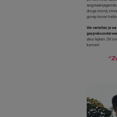
angstaanjagende, 
droge mond, stres
groep horen hebbe
We vertellen je wa
gespreksonderwerp
deur kijken. Dit s
komen!
“Z