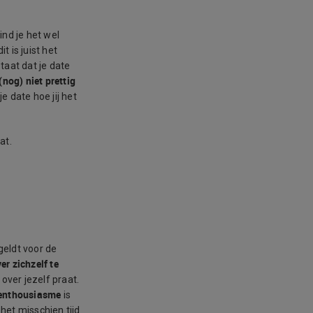
ind je het wel
 is juist het
staat dat je date
(nog) niet prettig
e date hoe jij het
at.
geldt voor de
er zichzelf te
over jezelf praat.
e enthousiasme
is
 het misschien tijd