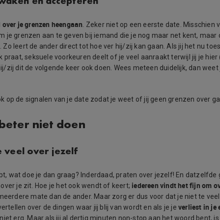
waken en accepteren
 over je grenzen heengaan
. Zeker niet op een eerste date. Misschien v
 je grenzen aan te geven bij iemand die je nog maar net kent, maar dit
o leert de ander direct tot hoe ver hij/zij kan gaan. Als jij het nu toe
 praat, seksuele voorkeuren deelt of je veel aanraakt terwijl jij je hier
hij/zij dit de volgende keer ook doen. Wees meteen duidelijk, dan weet j
 op de signalen van je date zodat je weet of jij geen grenzen over ga
 beter niet doen
e veel over jezelf
ebt, wat doe je dan graag? Inderdaad, praten over jezelf! En datzelfde 
iedereen vindt het fijn om ov
ver je zit. Hoe je het ook wendt of keert;
 meerdere mate dan de ander. Maar zorg er dus voor dat je niet te veel 
verliest in j
ertellen over de dingen waar jij blij van wordt en als je je
iet erg. Maar als jij al dertig minuten non-stop aan het woord bent, is