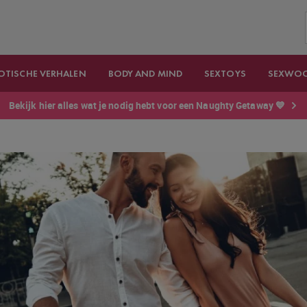
OTISCHE VERHALEN
BODY AND MIND
SEXTOYS
SEXWO
Bekijk hier alles wat je nodig hebt voor een Naughty Getaway 💙