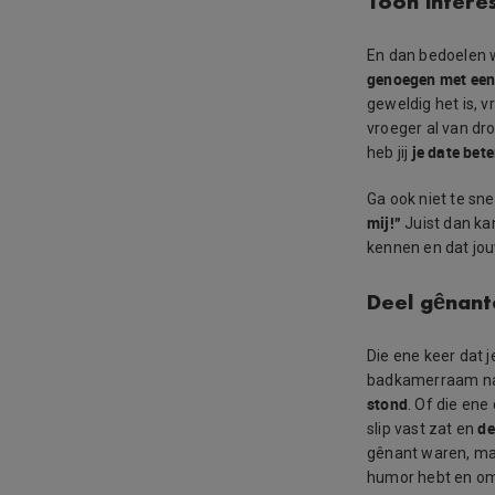
Toon intere
En dan bedoelen w
genoegen met een
geweldig het is, v
vroeger al van dro
je date bet
heb jij
Ga ook niet te sne
mij!”
Juist dan kan
kennen en dat jou
Deel gênant
Die ene keer dat j
badkamerraam naa
stond
. Of die ene
de 
slip vast zat en
gênant waren, ma
humor hebt en om 