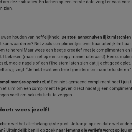
nd om deze situaties. En lachen op een eerste date zorgt er vaak voor d
n zien.
t
De stoel aanschuiven lijkt misschien
ouwen houden van hoffelijkheid.
 kan waarderen? Net zoals complimentjes over haar uiterlijk én haar g
k om te horen! Maar wees een beetje creatief met je complimenten en la
bt bekeken (maar niet op een creepy manier uiteraard). Een complim
el, mooie nagels of een fijne stem laten zien dat jij echt goed oplet
lt als jij zegt: “Je hebt echt een hele fijne stem om naar te luisteren.”
complimentjes oprecht zijn!
Een niet-gemeend compliment heeft juist
 niet slim om een compliment te geven direct nadat jij een complimentje 
ongen voelt om ook iets liefs te zeggen.
doet: wees jezelf!
schien wel het allerbelangrijkste punt. Je kan je op een date wel and
iemand die verliefd wordt op jou om
n? Uiteindelijk ben jij op zoek naar