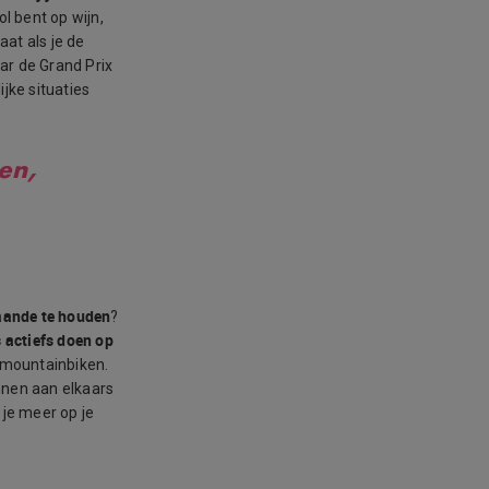
ol bent op wijn,
aat als je de
aar de Grand Prix
jke situaties
en,
aande te houden
?
s actiefs doen op
f mountainbiken.
nnen aan elkaars
j je meer op je