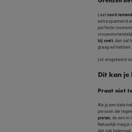
Grenzen be
nooit iemand
Laat
extra spannend om
perfecte moment. Z
vrouwonvriendelijk
bij voelt
, dan zal 
graag wil hebben.
Let omgekeerd ook
Dit kan je
Praat niet t
Als jij een date h
persoon die tegeno
praten
, de een in
Natuurlijk mag je v
dat ook helemaal n