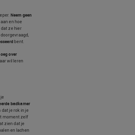
Neem geen
ieper.
r baan en hoe
 dat ze hier
bt doorgevraagd,
esseerd
bent.
noeg over
aar wil leren
 je
rkeerde badkamer
dat je rok in je
het moment zelf
t zien dat je
halen en lachen