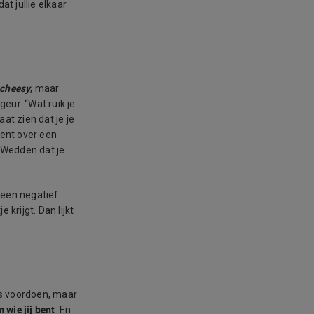
at jullie elkaar
cheesy
, maar
eur. “Wat ruik je
at zien dat je je
ent over een
. Wedden dat je
 een negatief
krijgt. Dan lijkt
ers voordoen, maar
 wie jij bent
. En