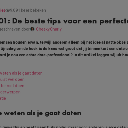
ies
9.091 keer bekeken
01: De beste tips voor een perfect
geschreven door
CheekyCharly
nsen houden ervan, terwijl anderen alleen bij het idee al natte oksel
ntijnsdag om de hoek is de kans wel groot dat jij binnenkort een date 
rd je nou een echte date-professional? In dit artikel leggen wij uit hoe
 weten als je gaat daten
juist wel doen
eter niet doen
nderwerpen
atie
e weten als je gaat daten
n geweldig en heeft geen hulp nodig, maar voor anderen is elke date