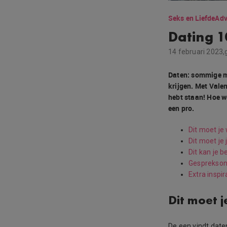
Seks en Liefde
Adv
Dating 1
14 februari 2023,
Daten: sommige me
krijgen. Met Vale
hebt staan! Hoe wo
een pro.
Dit moet je
Dit moet je 
Dit kan je b
Gesprekso
Extra inspir
Dit moet j
De een vindt date