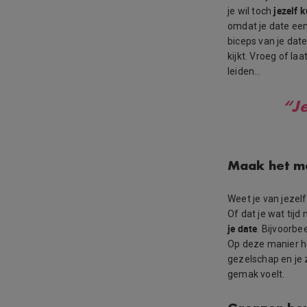
jezelf 
je wil toch
omdat je date een 
biceps van je date
kijkt. Vroeg of la
leiden…
“J
Maak het ma
Weet je van jezelf
Of dat je wat tij
je date
. Bijvoorbe
Op deze manier he
gezelschap en je 
gemak voelt.