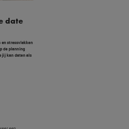
e date
s en stressvlekken
op de planning
 jij kan daten als
 weer een