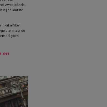
met zweetoksels,
 bij de laatste
 in dit artikel
opgelaten naar de
helemaal goed
 en