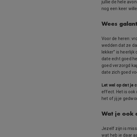
jullie de hele avo
nog een keer wille
Wees galan
Voor de heren: vr
wedden dat ze dat
lekker” is heerlij
date echt goed he
goed verzorgd kaps
date zich goed voe
Let wel op dat je 
effect. Het is ook
het of jij je gedw
Wat je ook 
Jezelf zijn is mis
wat heb je daar aa