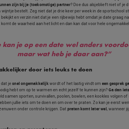
kunnen zijn bij je (toekomstige) partner
? Doe dus alsjeblieft niet of je d
wijntje bestelt. Zeg niet dat je drie keer per week in de sportschool st
 bekijkt en verzin niet dat je een rijbewijs hebt omdat je date graag n
at komt de waarheid aan het licht en dan kan dat voor hele ongemakkeli
e kan je op een date wel anders voordo
maar wat heb je daar aan?”
kkelijker door iets leuks te doen
snel ongemakkelijk
een gesprek g
 dat je
wordt of het lastig vindt om
Ga dan iet
d nodig hebt om op te warmen en echt jezelf te kunnen zijn?
eld samen sporten, survivallen, poolen, bowlen, een kookles volgen o
bben jullie iets om te doen en om over te praten. Zo kan je eerst we
praten komt later wel
zenuwen onder controle krijgen. Dat
, wanneer ji