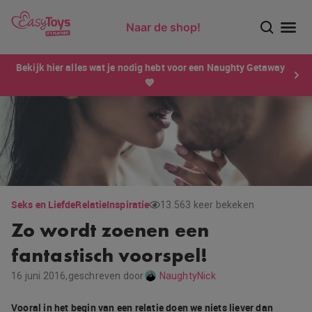
Naar de shop!
Ontdek dé sensatie van 2026 voor mannen: Xtensity!
Bekijk hier alles wat je nodig hebt voor een Naughty Getaway
💙
Seks en Liefde
Relatie
Inspiratie
13.563 keer bekeken
Zo wordt zoenen een
fantastisch voorspel!
16 juni 2016,
geschreven door
NaughtyNick
Vooral in het begin van een relatie doen we niets liever dan