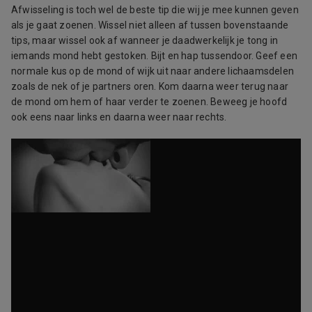
Afwisseling is toch wel de beste tip die wij je mee kunnen geven
als je gaat zoenen. Wissel niet alleen af tussen bovenstaande
tips, maar wissel ook af wanneer je daadwerkelijk je tong in
iemands mond hebt gestoken. Bijt en hap tussendoor. Geef een
normale kus op de mond of wijk uit naar andere lichaamsdelen
zoals de nek of je partners oren. Kom daarna weer terug naar
de mond om hem of haar verder te zoenen. Beweeg je hoofd
ook eens naar links en daarna weer naar rechts.