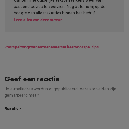
klanten met duidelijke teksten telkens weer van
passend advies te voorzien. Nog beter is hij op de
hoogte van alle traktaties binnen het bedrijf.
Lees alles van deze auteur
voorspel
tongzoenen
zoenen
eerste keer
voorspel tips
Geef een reactie
Je e-mailadres wordt niet gepubliceerd.
Vereiste velden zijn
gemarkeerd met
*
Reactie
*