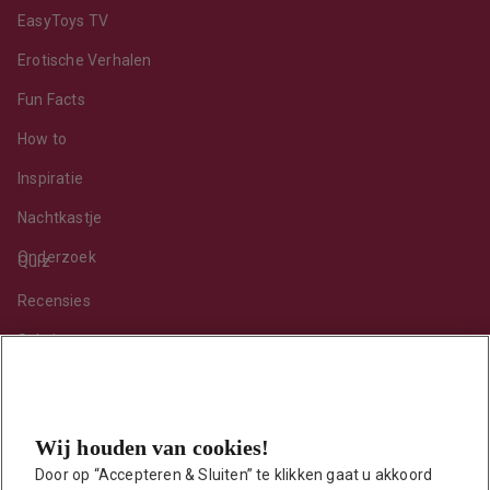
EasyToys TV
Erotische Verhalen
Fun Facts
How to
Inspiratie
Nachtkastje
Onderzoek
Quiz
Recensies
Sekshoroscoop
Standje van de maand
Tips
Wij houden van cookies!
Toy van de maand
Door op “Accepteren & Sluiten” te klikken gaat u akkoord 