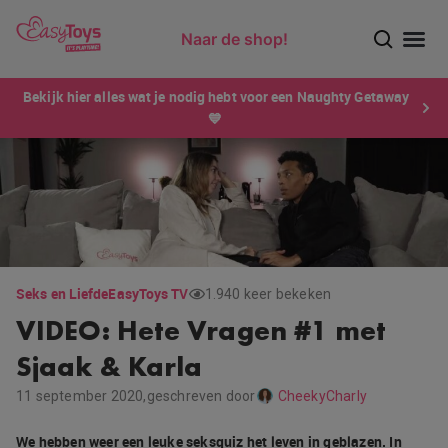
Naar de shop!
Ontdek dé sensatie van 2026 voor mannen: Xtensity!
Bekijk hier alles wat je nodig hebt voor een Naughty Getaway
💙
Seks en Liefde
EasyToys TV
1.940 keer bekeken
VIDEO: Hete Vragen #1 met
Sjaak & Karla
11 september 2020,
geschreven door
CheekyCharly
We hebben weer een leuke seksquiz het leven in geblazen. In