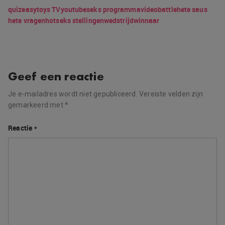
quiz
easytoys TV
youtube
seks programma
video
battle
hete saus
hete vragen
hot
seks stellingen
wedstrijd
winnaar
Geef een reactie
Je e-mailadres wordt niet gepubliceerd.
Vereiste velden zijn
gemarkeerd met
*
Reactie
*