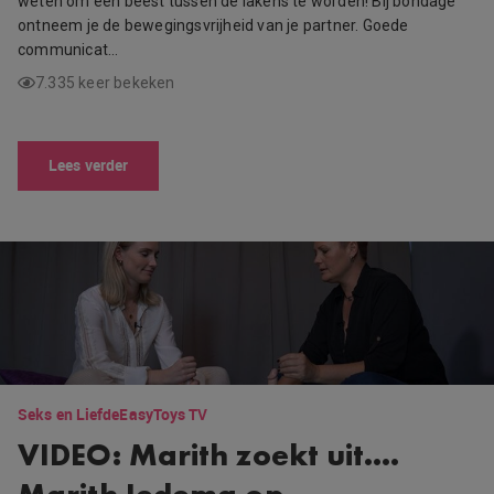
weten om een beest tussen de lakens te worden! Bij bondage
ontneem je de bewegingsvrijheid van je partner. Goede
communicat…
7.335 keer bekeken
Lees verder
Seks en Liefde
EasyToys TV
VIDEO: Marith zoekt uit….