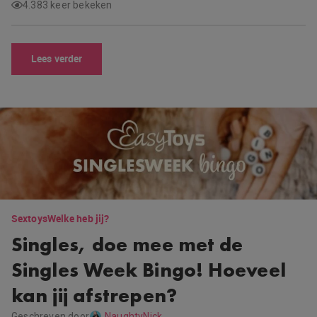
4.383 keer bekeken
Lees verder
Sextoys
Welke heb jij?
Singles, doe mee met de
Singles Week Bingo! Hoeveel
kan jij afstrepen?
Geschreven door
NaughtyNick