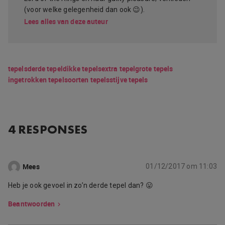
(voor welke gelegenheid dan ook 😉).
Lees alles van deze auteur
tepels
derde tepel
dikke tepels
extra tepel
grote tepels
ingetrokken tepel
soorten tepels
stijve tepels
4 RESPONSES
Mees
01/12/2017 om 11:03
Heb je ook gevoel in zo’n derde tepel dan? 😛
Beantwoorden