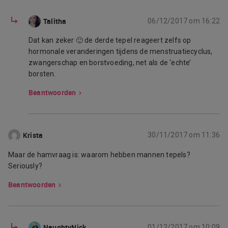
Talitha
06/12/2017 om 16:22
Dat kan zeker 🙂 de derde tepel reageert zelfs op
hormonale veranderingen tijdens de menstruatiecyclus,
zwangerschap en borstvoeding, net als de ‘echte’
borsten.
Beantwoorden
Krista
30/11/2017 om 11:36
Maar de hamvraag is: waarom hebben mannen tepels?
Seriously?
Beantwoorden
NaughtyNick
01/12/2017 om 10:09