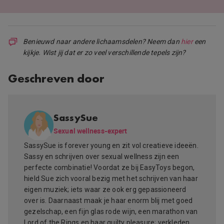
Benieuwd naar andere lichaamsdelen? Neem dan
hier
een
kijkje. Wist jij dat er zo veel verschillende tepels zijn?
Geschreven door
SassySue
Sexual wellness-expert
SassySue is forever young en zit vol creatieve ideeën.
Sassy en schrijven over sexual wellness zijn een
perfecte combinatie! Voordat ze bij EasyToys begon,
hield Sue zich vooral bezig met het schrijven van haar
eigen muziek; iets waar ze ook erg gepassioneerd
over is. Daarnaast maak je haar enorm blij met goed
gezelschap, een fijn glas rode wijn, een marathon van
Lord of the Rings en haar guilty pleasure; verkleden