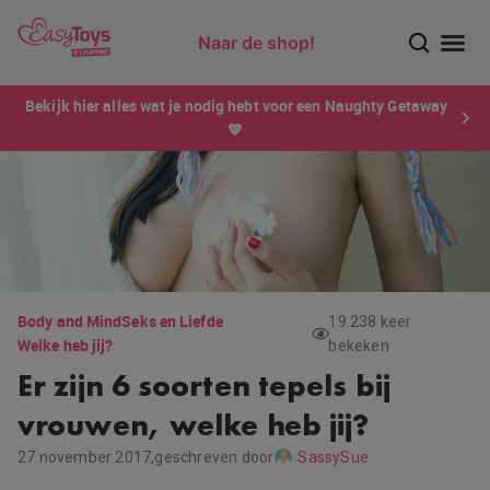
Naar de shop!
Ontdek dé sensatie van 2026 voor mannen: Xtensity!
Bekijk hier alles wat je nodig hebt voor een Naughty Getaway
💙
Body and Mind
Seks en Liefde
19.238 keer
Welke heb jij?
bekeken
Er zijn 6 soorten tepels bij
vrouwen, welke heb jij?
27 november 2017,
geschreven door
SassySue