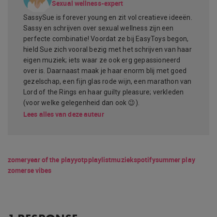
Sexual wellness-expert
SassySue is forever young en zit vol creatieve ideeën.
Sassy en schrijven over sexual wellness zijn een
perfecte combinatie! Voordat ze bij EasyToys begon,
hield Sue zich vooral bezig met het schrijven van haar
eigen muziek; iets waar ze ook erg gepassioneerd
over is. Daarnaast maak je haar enorm blij met goed
gezelschap, een fijn glas rode wijn, een marathon van
Lord of the Rings en haar guilty pleasure; verkleden
(voor welke gelegenheid dan ook 😉).
Lees alles van deze auteur
zomer
year of the play
yotp
playlist
muziek
spotify
summer play
zomerse vibes