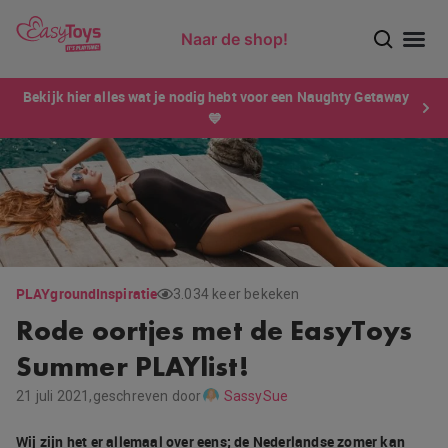
Naar de shop!
Ontdek dé sensatie van 2026 voor mannen: Xtensity!
Bekijk hier alles wat je nodig hebt voor een Naughty Getaway
💙
PLAYground
Inspiratie
3.034 keer bekeken
Rode oortjes met de EasyToys
Summer PLAYlist!
21 juli 2021,
geschreven door
SassySue
Wij zijn het er allemaal over eens; de Nederlandse zomer kan