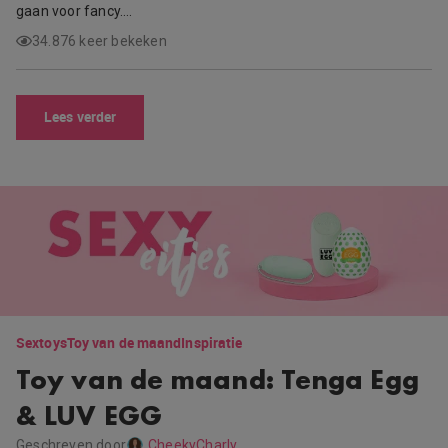
gaan voor fancy….
34.876 keer bekeken
Lees verder
Sextoys
Toy van de maand
Inspiratie
Toy van de maand: Tenga Egg
& LUV EGG
Geschreven door
CheekyCharly