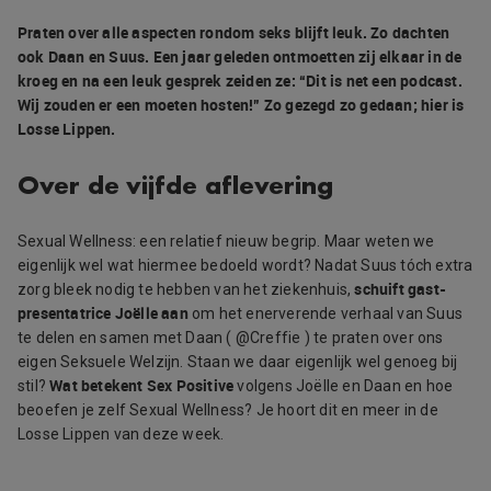
Praten over alle aspecten rondom seks blijft leuk. Zo dachten
ook Daan en Suus. Een jaar geleden ontmoetten zij elkaar in de
kroeg en na een leuk gesprek zeiden ze: “Dit is net een podcast.
Wij zouden er een moeten hosten!” Zo gezegd zo gedaan; hier is
Losse Lippen.
Over de vijfde aflevering
Sexual Wellness: een relatief nieuw begrip. Maar weten we
eigenlijk wel wat hiermee bedoeld wordt? Nadat Suus tóch extra
schuift gast-
zorg bleek nodig te hebben van het ziekenhuis,
presentatrice Joëlle aan
om het enerverende verhaal van Suus
te delen en samen met Daan ( @Creffie ) te praten over ons
eigen Seksuele Welzijn. Staan we daar eigenlijk wel genoeg bij
Wat betekent Sex Positive
stil?
volgens Joëlle en Daan en hoe
beoefen je zelf Sexual Wellness? Je hoort dit en meer in de
Losse Lippen van deze week.