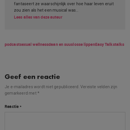
fantaseert ze waarschijnlijk over hoe haar leven eruit
zou zien als het een musical was…
Lees alles van deze auteur
podcast
sexual wellness
daan en suus
losse lippen
Easy Talks
talks
Geef een reactie
Je e-mailadres wordt niet gepubliceerd.
Vereiste velden zijn
gemarkeerd met
*
Reactie
*