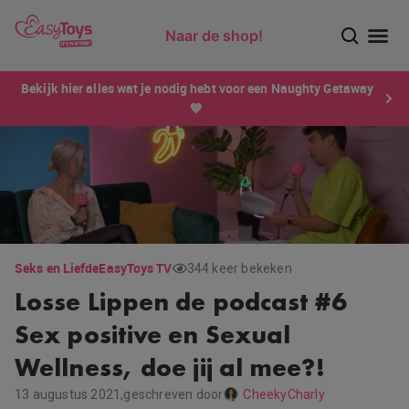
Naar de shop!
Ontdek dé sensatie van 2026 voor mannen: Xtensity!
Bekijk hier alles wat je nodig hebt voor een Naughty Getaway
💙
Seks en Liefde
EasyToys TV
344 keer bekeken
Losse Lippen de podcast #6
Sex positive en Sexual
Wellness, doe jij al mee?!
13 augustus 2021,
geschreven door
CheekyCharly