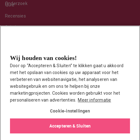
Onderzoek
Quiz
Recensies
Sekshoroscoop
Standje van de maand
Tips
Wij houden van cookies!
Toy van de maand
Door op “Accepteren & Sluiten” te klikken gaat u akkoord 
Vraag ’t onze seksuoloog
met het opslaan van cookies op uw apparaat voor het 
Interessante links
verbeteren van websitenavigatie, het analyseren van 
Seksuologen in Nederland
websitegebruik en om ons te helpen bij onze 
marketingprojecten. Cookies worden gebruikt voor het 
Erotisch verhaal insturen
personaliseren van advertenties.
Meer informatie
Onze auteurs
Cookie-instellingen
EasyToys shop
Accepteren & Sluiten