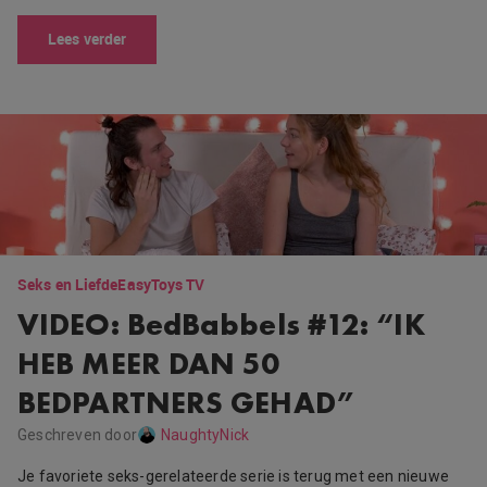
Lees verder
Seks en Liefde
EasyToys TV
VIDEO: BedBabbels #12: “IK
HEB MEER DAN 50
BEDPARTNERS GEHAD”
Geschreven door
NaughtyNick
Je favoriete seks-gerelateerde serie is terug met een nieuwe