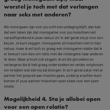
worstel je toch met dat verlangen
naar seks met anderen?
Als monogaam zijn voor jou echt een uitdaging blijft, dan kan
dat een teken zijn dat monogamie voor jou misschien niet
vanzelfsprekend in jouw natuur zit. In dat geval sta je voor een
keuze. Je kunt zeggen: monogamie zit misschien niet in mijn
natuur, maar ik wil toch zo graag een monogame relatie dat ik
er bewust voor kies om niets met die verlangens naar anderen
te doen. Maar je kunt ook zeggen: ik wil die gevoelens en
verlangens die ik heb graag onderzoeken en verder ontplooien
om te kijken wat dat mij zal brengen. In zo’n geval zal je met je
partner het gesprek aan moeten gaan, zodat je erachter kunt
komen of jouw partner misschien open staat voor een open
relatie.
Mogelijkheid 4. Sta je allebei open
voor een open relatie?