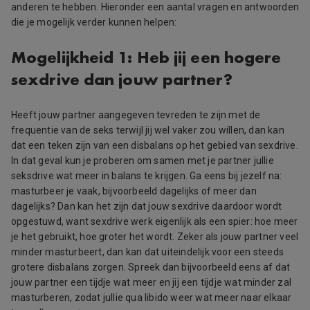
anderen te hebben. Hieronder een aantal vragen en antwoorden
die je mogelijk verder kunnen helpen:
Mogelijkheid 1: Heb jij een hogere
sexdrive dan jouw partner?
Heeft jouw partner aangegeven tevreden te zijn met de
frequentie van de seks terwijl jij wel vaker zou willen, dan kan
dat een teken zijn van een disbalans op het gebied van sexdrive.
In dat geval kun je proberen om samen met je partner jullie
seksdrive wat meer in balans te krijgen. Ga eens bij jezelf na:
masturbeer je vaak, bijvoorbeeld dagelijks of meer dan
dagelijks? Dan kan het zijn dat jouw sexdrive daardoor wordt
opgestuwd, want sexdrive werk eigenlijk als een spier: hoe meer
je het gebruikt, hoe groter het wordt. Zeker als jouw partner veel
minder masturbeert, dan kan dat uiteindelijk voor een steeds
grotere disbalans zorgen. Spreek dan bijvoorbeeld eens af dat
jouw partner een tijdje wat meer en jij een tijdje wat minder zal
masturberen, zodat jullie qua libido weer wat meer naar elkaar