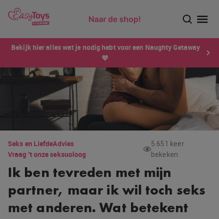
Naar de shop!
Ontdek dé sensatie van 2026 voor mannen: Xtensity!
Bekijk hier alles wat je nodig hebt voor een Naughty Getaway
💙
Seks en Liefde
Advies
5.651 keer
Vraag 't onze seksuoloog
bekeken
Ik ben tevreden met mijn
partner, maar ik wil toch seks
met anderen. Wat betekent