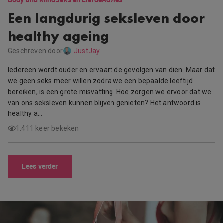
Een langdurig seksleven door
healthy ageing
Geschreven door
JustJay
Iedereen wordt ouder en ervaart de gevolgen van dien. Maar dat
we geen seks meer willen zodra we een bepaalde leeftijd
bereiken, is een grote misvatting. Hoe zorgen we ervoor dat we
van ons seksleven kunnen blijven genieten? Het antwoord is
healthy a…
1.411 keer bekeken
Lees verder