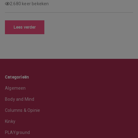
2.680 keer bekeken
Lees verder
Categorieën
Algemeen
Body and Mind
Columns & Opinie
Kinky
PLAYground