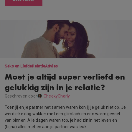
Seks en Liefde
Relatie
Advies
Moet je altijd super verliefd en
gelukkig zijn in je relatie?
Geschreven door
CheekyCharly
Toen jij en je partner net samen waren kon jij je geluk niet op. Je
werd elke dag wakker met een glimlach en een warm gevoel
van binnen. Alle dagen waren top, je had zin in het leven en
(bijna) alles met en aan je partner was leuk….