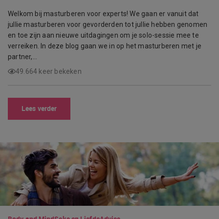
Welkom bij masturberen voor experts! We gaan er vanuit dat
jullie masturberen voor gevorderden tot jullie hebben genomen
en toe zijn aan nieuwe uitdagingen om je solo-sessie mee te
verreiken. In deze blog gaan we in op het masturberen met je
partner,…
49.664 keer bekeken
Lees verder
Body and Mind
Seks en Liefde
Advies