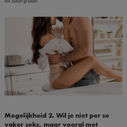
toe zullen groeien.
Mogelijkheid 2. Wil je niet per se
vaker seks, maar vooral met