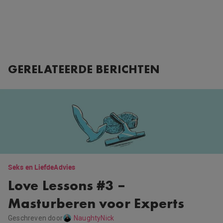
GERELATEERDE BERICHTEN
Seks en Liefde
Advies
Love Lessons #3 –
Masturberen voor Experts
Geschreven door
NaughtyNick